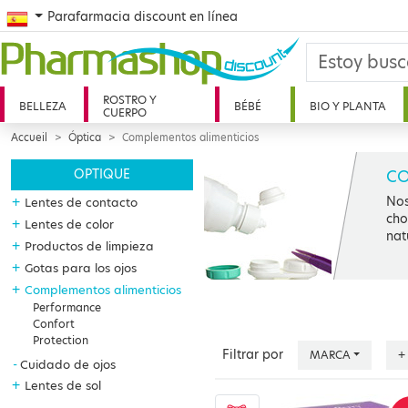
Spanish
Parafarmacia discount en línea
ROSTRO Y
BELLEZA
BÉBÉ
BIO Y PLANTA
CUERPO
Accueil
Óptica
Complementos alimenticios
CO
OPTIQUE
Nos
+
Lentes de contacto
cho
+
Lentes de color
nat
+
Productos de limpieza
+
Gotas para los ojos
+
Complementos alimenticios
Performance
Confort
Protection
Filtrar por
MARCA
+
Cuidado de ojos
+
Lentes de sol