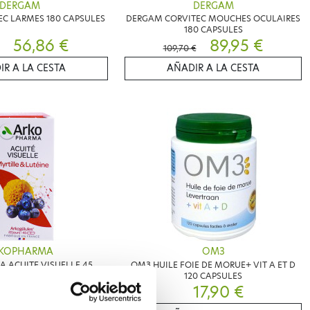
DERGAM
DERGAM
C LARMES 180 CAPSULES
DERGAM CORVITEC MOUCHES OCULAIRES
180 CAPSULES
56,86 €
89,95 €
109,70 €
IR A LA CESTA
AÑADIR A LA CESTA
KOPHARMA
OM3
 ACUITE VISUELLE 45
OM3 HUILE FOIE DE MORUE+ VIT A ET D
GELULES
120 CAPSULES
11,35 €
17,90 €