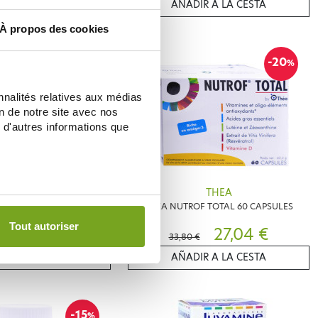
IR A LA CESTA
AÑADIR A LA CESTA
À propos des cookies
-20
-20
%
%
nnalités relatives aux médias
on de notre site avec nos
 d'autres informations que
ISIOPREV
THEA
O 180 CAPSULES VISION
THEA NUTROF TOTAL 60 CAPSULES
OCULAIRE
Tout autoriser
41,08 €
27,04 €
33,80 €
IR A LA CESTA
AÑADIR A LA CESTA
-15
%