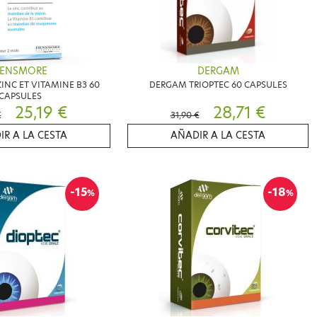
ENSMORE
DERGAM
NC ET VITAMINE B3 60
DERGAM TRIOPTEC 60 CAPSULES
CAPSULES
25,19 €
28,71 €
€
31,90 €
IR A LA CESTA
AÑADIR A LA CESTA
-15
-18
%
%