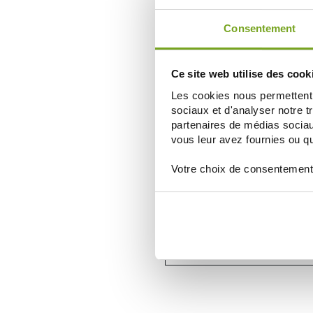
AÑADIR A LA CESTA
Consentement
-
Ce site web utilise des cook
Les cookies nous permettent d
sociaux et d'analyser notre t
partenaires de médias sociaux
vous leur avez fournies ou qu'
Votre choix de consentement
DERGAM
DERGAM TRIOPTEC LARMES +++ A
180 CAPSULES
73,94 €
86,99 €
AÑADIR A LA CESTA