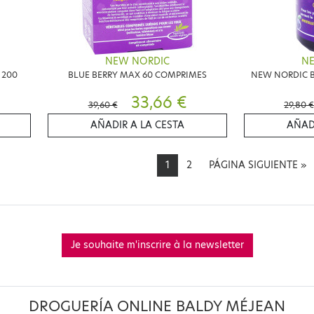
NEW NORDIC
N
 200
BLUE BERRY MAX 60 COMPRIMES
NEW NORDIC B
33,66 €
39,60 €
29,80 €
AÑADIR A LA CESTA
AÑAD
1
2
PÁGINA SIGUIENTE
»
Je souhaite m'inscrire à la newsletter
DROGUERÍA ONLINE BALDY MÉJEAN