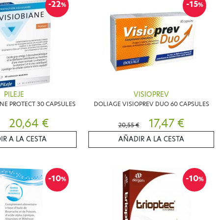
-22
-15
%
%
PILEJE
VISIOPREV
ANE PROTECT 30 CAPSULES
DOLIAGE VISIOPREV DUO 60 CAPSULES
20,64 €
17,47 €
20,55 €
IR A LA CESTA
AÑADIR A LA CESTA
-10
-10
%
%