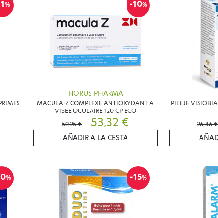
11
-10
%
%
HORUS PHARMA
PRIMES
MACULA-Z COMPLEXE ANTIOXYDANT A
PILEJE VISIOBI
VISEE OCULAIRE 120 CP ECO
53,32 €
59,25 €
26,46 €
AÑADIR A LA CESTA
AÑAD
20
-15
%
%