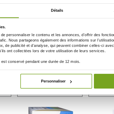
AÑADIR A LA CESTA
AÑAD
Détails
15
-15
%
%
ies.
e personnaliser le contenu et les annonces, d'offrir des fonctio
rafic. Nous partageons également des informations sur l'utilisati
, de publicité et d'analyse, qui peuvent combiner celles-ci avec
ils ont collectées lors de votre utilisation de leurs services.
 est conservé pendant une durée de 12 mois.
BAUSCH & LOMB
V
GE MUR
BAUSCH LOMB PRESERVISION 3 60
VISIOPREV DU
CAPSULES
Personnaliser
25,33 €
29,80 €
51,35 €
AÑADIR A LA CESTA
AÑAD