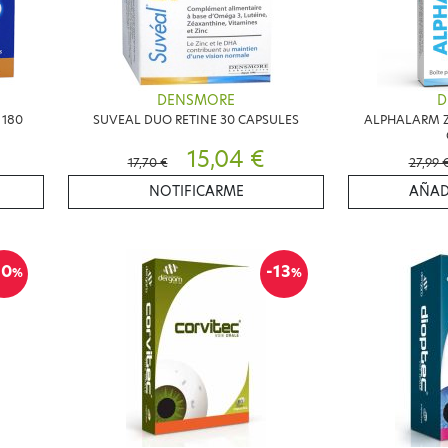
DENSMORE
D
 180
SUVEAL DUO RETINE 30 CAPSULES
ALPHALARM ZI
15,04 €
17,70 €
27,99 
NOTIFICARME
AÑAD
10
-13
%
%