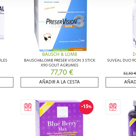
BAUSCH & LOMB
D
ULES
BAUSCH&LOMB PRESER VISION 3 STICK
SUVEAL DUO 9
X90 GOUT AGRUMES
77,70 €
32,30 
AÑADIR A LA CESTA
AÑAD
-15
%