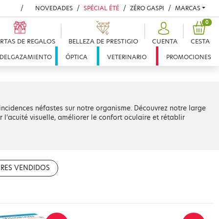
NOVEDADES
SPÉCIAL ÉTÉ
ZÉRO GASPI
MARCAS
PRO
0
RTAS DE REGALOS
BELLEZA DE PRESTIGIO
CUENTA
CESTA
DELGAZAMIENTO
ÓPTICA
VETERINARIO
PROMOCIONES
 incidences néfastes sur notre organisme. Découvrez notre large
acuité visuelle, améliorer le confort oculaire et rétablir
RES VENDIDOS