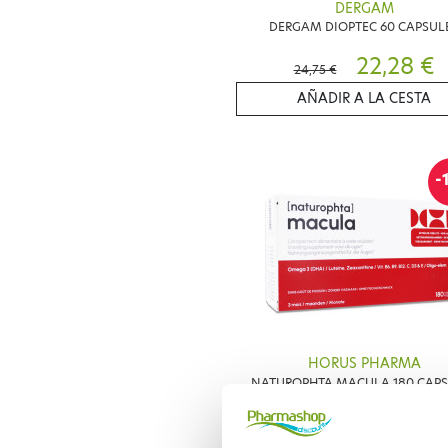
DERGAM
DERGAM DIOPTEC 60 CAPSUL
22,28 €
24,75 €
AÑADIR A LA CESTA
-
HORUS PHARMA
NATUROPHTA MACULA 180 CAPS
62,43 €
73,45 €