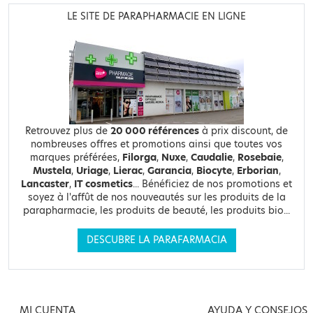
LE SITE DE PARAPHARMACIE EN LIGNE
Retrouvez plus de
20 000 références
à prix discount, de
nombreuses offres et promotions ainsi que toutes vos
marques préférées,
Filorga
,
Nuxe
,
Caudalie
,
Rosebaie
,
Mustela
,
Uriage
,
Lierac
,
Garancia
,
Biocyte
,
Erborian
,
Lancaster
,
IT cosmetics
... Bénéficiez de nos promotions et
soyez à l'affût de nos nouveautés sur les produits de la
parapharmacie, les produits de beauté, les produits bio...
DESCUBRE LA PARAFARMACIA
MI CUENTA
AYUDA Y CONSEJOS