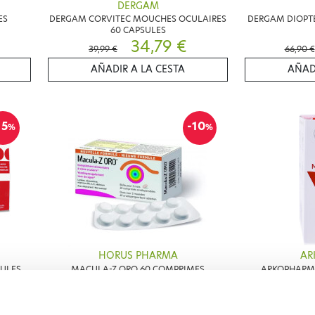
DERGAM
ES
DERGAM CORVITEC MOUCHES OCULAIRES
DERGAM DIOPTE
60 CAPSULES
34,79 €
39,99 €
66,90 €
AÑADIR A LA CESTA
AÑAD
15
-10
%
%
HORUS PHARMA
AR
ULES
MACULA-Z ORO 60 COMPRIMES
ARKOPHARMA
ORODISPERSIBLES
25,78 €
28,65 €