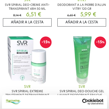
SVR
VITRY
SVR SPIRIAL DEO-CREME ANTI-
DEODORANT A LA PIERRE D'ALUN
TRANSPIRANT 48H 50 ML
VITRY 120 GR
6,51 €
5,99 €
8,14 €
6,65 €
AÑADIR A LA CESTA
AÑADIR A LA CESTA
-15
-15
%
%
SVR
SVR
SVR SPIRIAL EXTREME
SVR SPIRIAL DEO-DOUCHE GEL
TRAITEMENT DETRANSPIRANT
LAVANT DEODORANT FRAICHEUR
INTENSIF 20ML
6,30 €
INTENSE 200ML
6,30 €
7,42 €
7,42 €
AÑADIR A LA CESTA
AÑADIR A LA CESTA