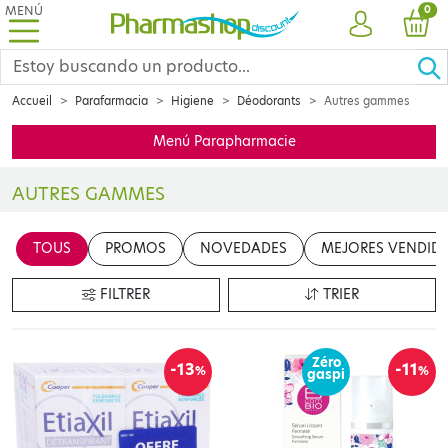
MENÚ
PRO
0
CUENTA
CES
Accueil
Parafarmacia
Higiene
Déodorants
Autres gammes
Menú Parapharmacie
AUTRES GAMMES
Insérer votre contenu ici
TOUS
PROMOS
NOVEDADES
MEJORES VENDID
en cliquant sur le bouton "Modifier le contenu"
FILTRER
TRIER
Zéro
-13
-11
%
%
gaspi