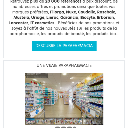
Retrouvez plus de
20 000 références
à prix discount, de
nombreuses offres et promotions ainsi que toutes vos
marques préférées,
Filorga
,
Nuxe
,
Caudalie
,
Rosebaie
,
Mustela
,
Uriage
,
Lierac
,
Garancia
,
Biocyte
,
Erborian
,
Lancaster
,
IT cosmetics
... Bénéficiez de nos promotions et
soyez à l'affût de nos nouveautés sur les produits de la
parapharmacie, les produits de beauté, les produits bio...
DESCUBRE LA PARAFARMACIA
UNE VRAIE PARAPHARMACIE