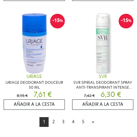
-15
-15
%
%
URIAGE
SVR
URIAGE DEODORANT DOUCEUR
SVR SPIRIAL DEODORANT SPRAY
50 ML
ANTI-TRANSPIRANT INTENSE
7,61 €
75ML
6,30 €
8,95 €
7,42 €
AÑADIR A LA CESTA
AÑADIR A LA CESTA
1
2
3
4
5
»