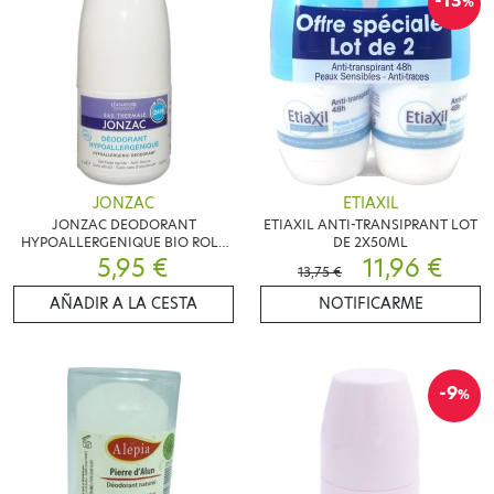
-13
%
JONZAC
ETIAXIL
JONZAC DEODORANT
ETIAXIL ANTI-TRANSIPRANT LOT
HYPOALLERGENIQUE BIO ROLL
DE 2X50ML
ON 50ML
5,95 €
11,96 €
13,75 €
AÑADIR A LA CESTA
NOTIFICARME
-9
%