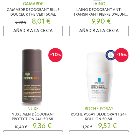
GAMARDE
LAINO
GAMARDE DEODORANT BILLE
LAINO DEODORANT ANTI
DOUCEUR THE VERT 50ML
TRANSPIRANT PIERRE D'ALUN
8,01 €
9,90 €
75G
8,90 €
AÑADIR A LA CESTA
AÑADIR A LA CESTA
-10
-15
%
%
NUXE
ROCHE POSAY
NUXE MEN DÉODORANT
ROCHE POSAY DEODORANT 24H
PROTECTION 24H 50 ML
ROLL-ON 50 ML
9,36 €
9,52 €
10,40 €
11,20 €