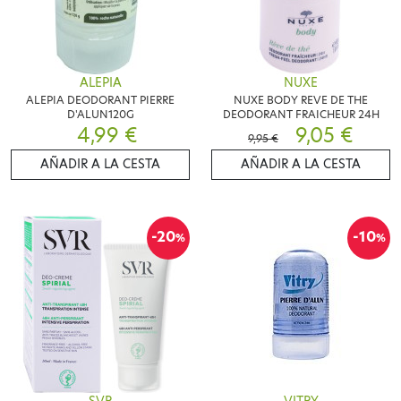
ALEPIA
NUXE
ALEPIA DEODORANT PIERRE
NUXE BODY REVE DE THE
D'ALUN120G
DEODORANT FRAICHEUR 24H
4,99 €
9,05 €
9,95 €
AÑADIR A LA CESTA
AÑADIR A LA CESTA
-20
-10
%
%