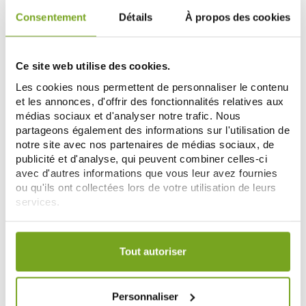
Consentement
Détails
À propos des cookies
-15
-10
%
%
Ce site web utilise des cookies.
Les cookies nous permettent de personnaliser le contenu
et les annonces, d'offrir des fonctionnalités relatives aux
médias sociaux et d'analyser notre trafic. Nous
partageons également des informations sur l'utilisation de
notre site avec nos partenaires de médias sociaux, de
publicité et d'analyse, qui peuvent combiner celles-ci
avec d'autres informations que vous leur avez fournies
SVR
DUCRAY
ou qu'ils ont collectées lors de votre utilisation de leurs
SVR SPIRIAL DEODORANT ROLL-
DUCRAY HIDROSIS CONTROL
services.
ON 48H LOT DE 2X50ML
ROLL-ON ANTI-TRANSPIRANT
9,93 €
40ML
11,39 €
11,68 €
12,65 €
Votre choix de consentement est conservé pendant une
AÑADIR A LA CESTA
AÑADIR A LA CESTA
durée de 12 mois.
Tout autoriser
-15
Personnaliser
%