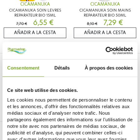
CICAMANUKA
CICAMANUKA
CICAMANUKA SOIN LEVRES
CICAMANUKA SOIN MAINS
REPARATEUR BIO 15ML
REPARATEUR BIO 50ML
6,55 €
7,29 €
7,70 €
8,10 €
AÑADIR A LA CESTA
AÑADIR A LA CESTA
Consentement
Détails
À propos des cookies
Ce site web utilise des cookies.
Je souhaite m'inscrire à la newsletter
Les cookies nous permettent de personnaliser le contenu
et les annonces, d'offrir des fonctionnalités relatives aux
Facebook
Instagram
Pinterest
Tiktok
médias sociaux et d'analyser notre trafic. Nous
partageons également des informations sur l'utilisation de
notre site avec nos partenaires de médias sociaux, de
DROGUERÍA ONLINE BALDY MÉJEAN
publicité et d'analyse, qui peuvent combiner celles-ci
avec d'autres informations que vous leur avez fournies