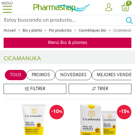
MENÚ
PRO
0
CUENTA
CES
Accueil
Bio y planta
Por productos
Cosmétiques bio
Cicamanuka
Menú Bio & plantes
CICAMANUKA
Insérer votre contenu ici
TOUS
PROMOS
NOVEDADES
MEJORES VENDID
en cliquant sur le bouton "Modifier le contenu"
FILTRER
TRIER
-10
-15
%
%