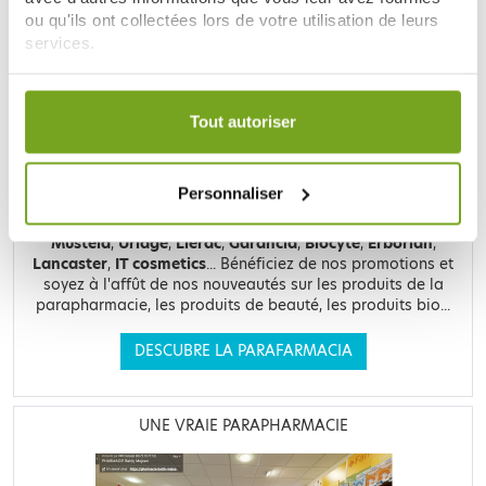
LE SITE DE PARAPHARMACIE EN LIGNE
ou qu'ils ont collectées lors de votre utilisation de leurs
services.
Votre choix de consentement est conservé pendant une
durée de 12 mois.
Tout autoriser
Retrouvez plus de
20 000 références
à prix discount, de
Personnaliser
nombreuses offres et promotions ainsi que toutes vos
marques préférées,
Filorga
,
Nuxe
,
Caudalie
,
Rosebaie
,
Mustela
,
Uriage
,
Lierac
,
Garancia
,
Biocyte
,
Erborian
,
Lancaster
,
IT cosmetics
... Bénéficiez de nos promotions et
soyez à l'affût de nos nouveautés sur les produits de la
parapharmacie, les produits de beauté, les produits bio...
DESCUBRE LA PARAFARMACIA
UNE VRAIE PARAPHARMACIE