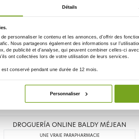
Détails
ies.
GRANIONS
e personnaliser le contenu et les annonces, d'offrir des fonctio
AMINES
GRANIONS VITAMINERIS SÉNIOR 30
OSCILLO VIT
COMPRIMÉS GOÛT CASSIS
COMPRI
rafic. Nous partageons également des informations sur l'utilisati
7,65 €
, de publicité et d'analyse, qui peuvent combiner celles-ci avec
8,50 €
ils ont collectées lors de votre utilisation de leurs services.
AÑADIR A LA CESTA
AÑAD
 est conservé pendant une durée de 12 mois.
Personnaliser
Je souhaite m'inscrire à la newsletter
DROGUERÍA ONLINE BALDY MÉJEAN
UNE VRAIE PARAPHARMACIE