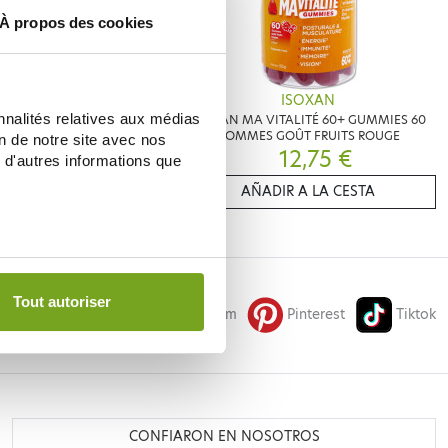
À propos des cookies
BOIRON
ISOXAN
nnalités relatives aux médias
ALITÉ ADULTES 50+ 20
ISOXAN MA VITALITÉ 60+ GUMMIES 60
MÉS GOÛT ORANGE
GOMMES GOÛT FRUITS ROUGE
on de notre site avec nos
10,45 €
12,75 €
 d'autres informations que
IR A LA CESTA
AÑADIR A LA CESTA
Tout autoriser
Facebook
Instagram
Pinterest
Tiktok
CONFIARON EN NOSOTROS