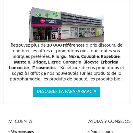
Retrouvez plus de
20 000 références
à prix discount, de
nombreuses offres et promotions ainsi que toutes vos
marques préférées,
Filorga
,
Nuxe
,
Caudalie
,
Rosebaie
,
Mustela
,
Uriage
,
Lierac
,
Garancia
,
Biocyte
,
Erborian
,
Lancaster
,
IT cosmetics
... Bénéficiez de nos promotions et
soyez à l'affût de nos nouveautés sur les produits de la
parapharmacie, les produits de beauté, les produits bio...
DESCUBRE LA PARAFARMACIA
MI CUENTA
AYUDA Y CONSEJOS
Mis mensajes
Pago seguro