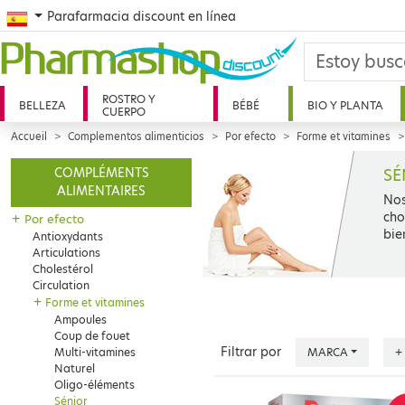
Spanish
Parafarmacia discount en línea
ROSTRO Y
BELLEZA
BÉBÉ
BIO Y PLANTA
CUERPO
Accueil
Complementos alimenticios
Por efecto
Forme et vitamines
SÉ
COMPLÉMENTS
ALIMENTAIRES
Nos
cho
+
Por efecto
bie
Antioxydants
Articulations
Cholestérol
Circulation
+
Forme et vitamines
Ampoules
Coup de fouet
Filtrar por
Multi-vitamines
MARCA
+
Naturel
Oligo-éléments
Sénior