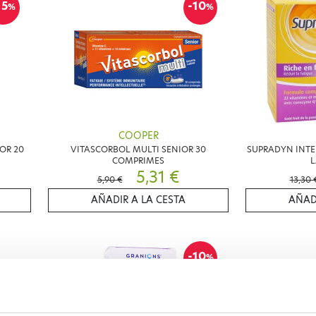
15
-10
%
%
COOPER
OR 20
VITASCORBOL MULTI SENIOR 30
SUPRADYN INTEN
COMPRIMES
L
5,31 €
5,90 €
13,30 
AÑADIR A LA CESTA
AÑAD
-10
%