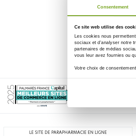
Consentement
Ce site web utilise des cook
SANTAROME
Les cookies nous permettent d
SANTAROME VITA'MAX MULTIVIT
SENIOR 50+ 30 COMPRIMES
sociaux et d'analyser notre t
11,50 €
partenaires de médias sociaux
vous leur avez fournies ou qu'
AÑADIR A LA CESTA
Votre choix de consentement
LE SITE DE PARAPHARMACIE EN LIGNE