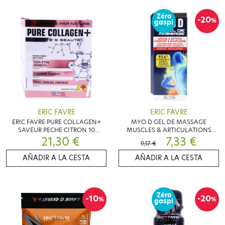
Zéro
-20
%
gaspi
ERIC FAVRE
ERIC FAVRE
ERIC FAVRE PURE COLLAGEN+
MYO D GEL DE MASSAGE
SAVEUR PECHE CITRON 10
MUSCLES & ARTICULATIONS
UNIDOSES DE 15ML
21,30 €
100ML
7,33 €
9,17 €
AÑADIR A LA CESTA
AÑADIR A LA CESTA
Zéro
-10
-20
%
%
gaspi