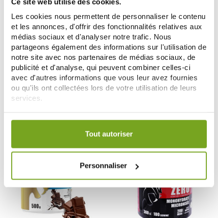
Ce site web utilise des cookies.
Les cookies nous permettent de personnaliser le contenu
et les annonces, d'offrir des fonctionnalités relatives aux
médias sociaux et d'analyser notre trafic. Nous
partageons également des informations sur l'utilisation de
notre site avec nos partenaires de médias sociaux, de
ERIC FAVRE
ERIC FAVRE
ERIC FAVRE BCAA 8.1.1 ZERO
ERIC FAVRE ISO ZERO 100% WHEY
publicité et d'analyse, qui peuvent combiner celles-ci
POMME VERTE 500G
SAVEUR COOKIE CREAM 1.5KG
avec d'autres informations que vous leur avez fournies
25,46 €
62,99 €
ou qu'ils ont collectées lors de votre utilisation de leurs
29,95 €
services.
AÑADIR A LA CESTA
AÑADIR A LA CESTA
Votre choix de consentement est conservé pendant une
durée de 12 mois.
Tout autoriser
Personnaliser