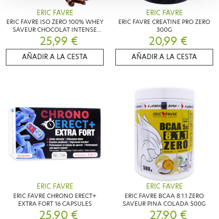
ERIC FAVRE
ERIC FAVRE
ERIC FAVRE ISO ZERO 100% WHEY
ERIC FAVRE CREATINE PRO ZERO
SAVEUR CHOCOLAT INTENSE
300G
25,99 €
500G
20,99 €
AÑADIR A LA CESTA
AÑADIR A LA CESTA
ERIC FAVRE
ERIC FAVRE
ERIC FAVRE CHRONO ERECT+
ERIC FAVRE BCAA 8.1.1 ZERO
EXTRA FORT 16 CAPSULES
SAVEUR PINA COLADA 500G
25,90 €
27,90 €