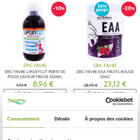
Zéro
-10
-20
%
%
gaspi
ERIC FAVRE
ERIC FAVRE
ERIC FAVRE LIPOXYCUT PERTE DE
ERIC FAVRE EAA FRUITS ROUGE
POIDS SAVEUR FRAISE 500ML
500G
8,96 €
23,12 €
9,95 €
28,90 €
AÑADIR A LA CESTA
AÑADIR A LA CESTA
-15
Consentement
Détails
À propos des cookies
%