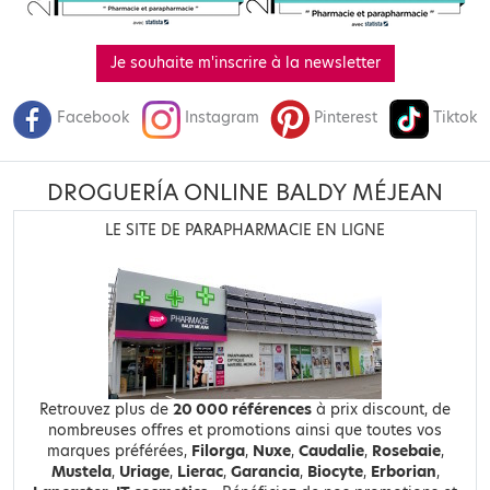
Je souhaite m'inscrire à la newsletter
Facebook
Instagram
Pinterest
Tiktok
DROGUERÍA ONLINE BALDY MÉJEAN
LE SITE DE PARAPHARMACIE EN LIGNE
Retrouvez plus de
20 000 références
à prix discount, de
nombreuses offres et promotions ainsi que toutes vos
marques préférées,
Filorga
,
Nuxe
,
Caudalie
,
Rosebaie
,
Mustela
,
Uriage
,
Lierac
,
Garancia
,
Biocyte
,
Erborian
,