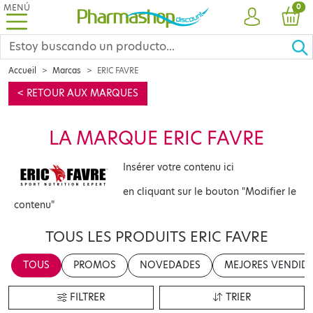
MENÚ
PRO
0
CUENTA
CES
Accueil
Marcas
ERIC FAVRE
< RETOUR AUX MARQUES
LA MARQUE ERIC FAVRE
Insérer votre contenu ici
en cliquant sur le bouton "Modifier le
contenu"
TOUS LES PRODUITS ERIC FAVRE
TOUS
PROMOS
NOVEDADES
MEJORES VENDID
FILTRER
TRIER