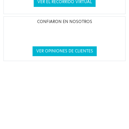
VER EL RECORRIDO VIRTUAL
CONFIARON EN NOSOTROS
VER OPINIONES DE CLIENTES
MI CUENTA
AYUDA Y
SERVICIO AL
CONSEJOS
CLIENTE
Mis mensajes
Seguimiento de
Nuestro equipo
Pago seguro
está disponible
mi pedido
Entrega y
por correo
Oferta de
devoluciones
electrónico a
patrocinio
Contacto y
través de su
Puntos de
atención al
cuenta de cliente
lealtad
cliente
Preguntas