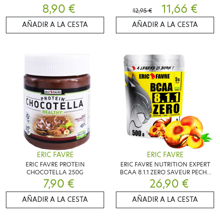
8,90 €
11,66 €
12,95 €
AÑADIR A LA CESTA
AÑADIR A LA CESTA
ERIC FAVRE
ERIC FAVRE
ERIC FAVRE PROTEIN
ERIC FAVRE NUTRITION EXPERT
CHOCOTELLA 250G
BCAA 8.1.1 ZERO SAVEUR PECHE
7,90 €
26,90 €
500G
AÑADIR A LA CESTA
AÑADIR A LA CESTA