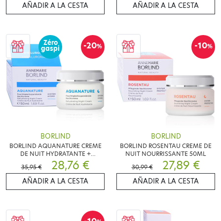
AÑADIR A LA CESTA
AÑADIR A LA CESTA
Zéro
-20
-10
%
%
gaspi
BORLIND
BORLIND
BORLIND AQUANATURE CREME
BORLIND ROSENTAU CREME DE
DE NUIT HYDRATANTE +
NUIT NOURRISSANTE 50ML
HYALURON 50ML
28,76 €
27,89 €
35,95 €
30,99 €
AÑADIR A LA CESTA
AÑADIR A LA CESTA