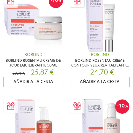
-10
%
BORLIND
BORLIND
BORLIND ROSENTAU CREME DE
BORLIND ROSENTAU CREME
JOUR EQUILIBRANTE 50ML
CONTOUR YEUX REVITALISANTE
25,87 €
24,70 €
15ML
28,75 €
AÑADIR A LA CESTA
AÑADIR A LA CESTA
-10
%