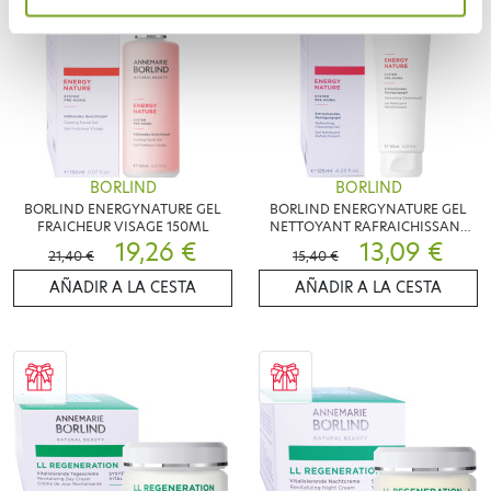
BORLIND
BORLIND
BORLIND ENERGYNATURE GEL
BORLIND ENERGYNATURE GEL
FRAICHEUR VISAGE 150ML
NETTOYANT RAFRAICHISSANT
19,26 €
125ML
13,09 €
21,40 €
15,40 €
AÑADIR A LA CESTA
AÑADIR A LA CESTA