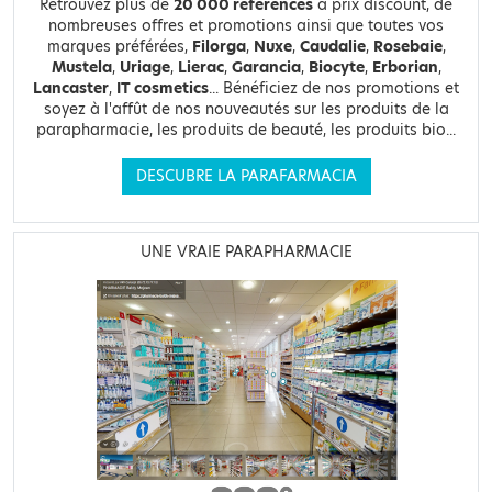
Retrouvez plus de
20 000 références
à prix discount, de
nombreuses offres et promotions ainsi que toutes vos
marques préférées,
Filorga
,
Nuxe
,
Caudalie
,
Rosebaie
,
Mustela
,
Uriage
,
Lierac
,
Garancia
,
Biocyte
,
Erborian
,
Lancaster
,
IT cosmetics
... Bénéficiez de nos promotions et
soyez à l'affût de nos nouveautés sur les produits de la
parapharmacie, les produits de beauté, les produits bio...
DESCUBRE LA PARAFARMACIA
UNE VRAIE PARAPHARMACIE