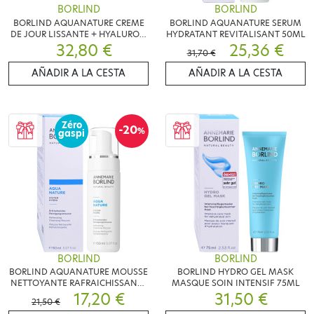
BORLIND
BORLIND
BORLIND AQUANATURE CREME
BORLIND AQUANATURE SERUM
DE JOUR LISSANTE + HYALURON
HYDRATANT REVITALISANT 50ML
32,80 €
50ML
25,36 €
31,70 €
AÑADIR A LA CESTA
AÑADIR A LA CESTA
Zéro
-20
%
gaspi
BORLIND
BORLIND
BORLIND AQUANATURE MOUSSE
BORLIND HYDRO GEL MASK
NETTOYANTE RAFRAICHISSANTE
MASQUE SOIN INTENSIF 75ML
150ML
17,20 €
31,50 €
21,50 €