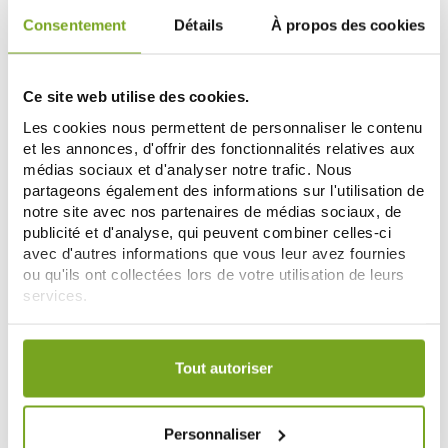
Consentement
Détails
À propos des cookies
Zéro
-20
%
gaspi
Ce site web utilise des cookies.
Les cookies nous permettent de personnaliser le contenu
et les annonces, d'offrir des fonctionnalités relatives aux
médias sociaux et d'analyser notre trafic. Nous
partageons également des informations sur l'utilisation de
notre site avec nos partenaires de médias sociaux, de
publicité et d'analyse, qui peuvent combiner celles-ci
avec d'autres informations que vous leur avez fournies
BORLIND
BORLIND
ou qu'ils ont collectées lors de votre utilisation de leurs
BORLIND ENERGYNATURE CREME
BORLIND ENERGYNATURE SERUM
services.
DE NUIT REGENERANTE 50ML
CONTOUR DES YEUX 15ML
26,30 €
17,12 €
21,40 €
Votre choix de consentement est conservé pendant une
AÑADIR A LA CESTA
AÑADIR A LA CESTA
durée de 12 mois.
Tout autoriser
-10
-15
Personnaliser
%
%