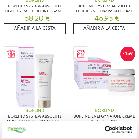
BORLIND
BORLIND
BORLIND SYSTEM ABSOLUTE
BORLIND SYSTEM ABSOLUTE
LIGHT CREME DE JOUR LISSANTE
FLUIDE RAFFERMISSANT 50ML
58,20 €
50ML
46,95 €
AÑADIR A LA CESTA
AÑADIR A LA CESTA
-15
%
BORLIND
BORLIND
BORLIND SYSTEM ABSOLUTE
BORLIND ENERGYNATURE CREME
EMULSION NETTOYANTE DOUCE
DE JOUR 50ML
24,80 €
120ML
20,83 €
24,50 €
AÑADIR A LA CESTA
AÑADIR A LA CESTA