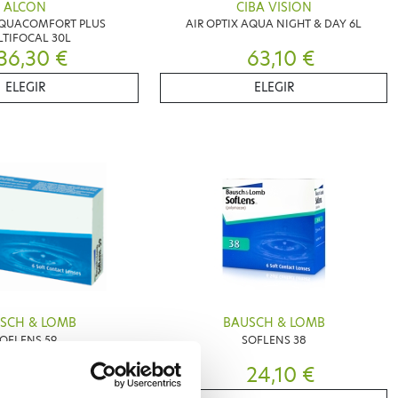
ALCON
CIBA VISION
AQUACOMFORT PLUS
AIR OPTIX AQUA NIGHT & DAY 6L
TIFOCAL 30L
36,30 €
63,10 €
ELEGIR
ELEGIR
SCH & LOMB
BAUSCH & LOMB
OFLENS 59
SOFLENS 38
12,40 €
24,10 €