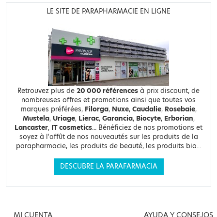
LE SITE DE PARAPHARMACIE EN LIGNE
Retrouvez plus de
20 000 références
à prix discount, de
nombreuses offres et promotions ainsi que toutes vos
marques préférées,
Filorga
,
Nuxe
,
Caudalie
,
Rosebaie
,
Mustela
,
Uriage
,
Lierac
,
Garancia
,
Biocyte
,
Erborian
,
Lancaster
,
IT cosmetics
... Bénéficiez de nos promotions et
soyez à l'affût de nos nouveautés sur les produits de la
parapharmacie, les produits de beauté, les produits bio...
DESCUBRE LA PARAFARMACIA
MI CUENTA
AYUDA Y CONSEJOS