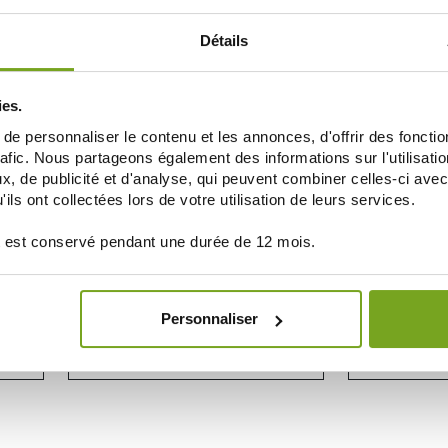
ELEGIR
Détails
ies.
e personnaliser le contenu et les annonces, d'offrir des fonctio
rafic. Nous partageons également des informations sur l'utilisati
, de publicité et d'analyse, qui peuvent combiner celles-ci avec
ils ont collectées lors de votre utilisation de leurs services.
 est conservé pendant une durée de 12 mois.
BAUSCH & LOMB
BAU
ILLES
BIOTRUE 1 DAY BOITE DE 90 LENTILLES
SOFLE
Personnaliser
45,30 €
ELEGIR