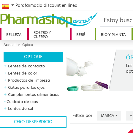
Spanish
Parafarmacia discount en línea
ROSTRO Y
BELLEZA
BÉBÉ
BIO Y PLANTA
CUERPO
Accueil
Óptica
ÓP
OPTIQUE
Les
+
Lentes de contacto
opt
+
Lentes de color
+
Productos de limpieza
+
Gotas para los ojos
+
Complementos alimenticios
Cuidado de ojos
+
Lentes de sol
Filtrar por
MARCA
+
CERO DESPERDICIO