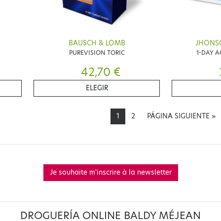
BAUSCH & LOMB
JHONS
PUREVISION TORIC
1-DAY A
42,70 €
ELEGIR
1
2
PÁGINA SIGUIENTE
»
Je souhaite m'inscrire à la newsletter
DROGUERÍA ONLINE BALDY MÉJEAN