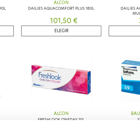
ALCON
90L
DAILIES AQUACOMFORT PLUS 180L
DAILIES 
MUL
101,50 €
ELEGIR
ALCON
BAU
FRESHLOOK ONEDAY 10L
S
15,10 €