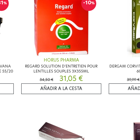
31
-10
%
%
HORUS PHARMA
AVANA
REGARD SOLUTION D'ENTRETIEN POUR
DERGAM CORVI
 55/20
LENTILLES SOUPLES 3X355ML
6
31,05 €
34,50 €
39,99 €
AÑADIR A LA CESTA
AÑAD