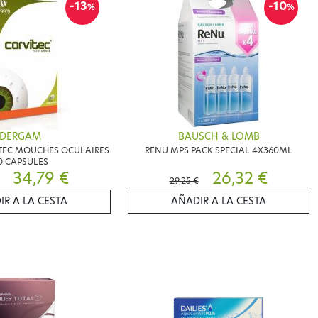
-13
-10
%
%
DERGAM
BAUSCH & LOMB
TEC MOUCHES OCULAIRES
RENU MPS PACK SPECIAL 4X360ML
0 CAPSULES
34,79 €
26,32 €
29,25 €
IR A LA CESTA
AÑADIR A LA CESTA