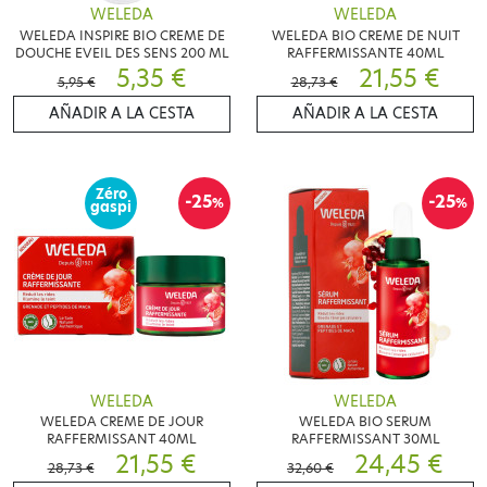
WELEDA
WELEDA
WELEDA INSPIRE BIO CREME DE
WELEDA BIO CREME DE NUIT
DOUCHE EVEIL DES SENS 200 ML
RAFFERMISSANTE 40ML
5,35 €
21,55 €
5,95 €
28,73 €
AÑADIR A LA CESTA
AÑADIR A LA CESTA
Zéro
-25
-25
%
%
gaspi
WELEDA
WELEDA
WELEDA CREME DE JOUR
WELEDA BIO SERUM
RAFFERMISSANT 40ML
RAFFERMISSANT 30ML
21,55 €
24,45 €
28,73 €
32,60 €