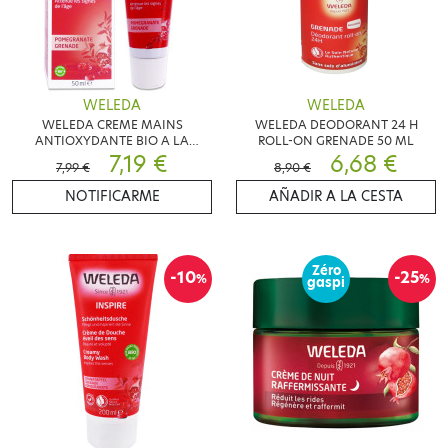
WELEDA
WELEDA
WELEDA CREME MAINS
WELEDA DEODORANT 24 H
ANTIOXYDANTE BIO A LA
ROLL-ON GRENADE 50 ML
GRENADE 50ML
7,19 €
6,68 €
7,99 €
8,90 €
NOTIFICARME
AÑADIR A LA CESTA
Zéro
-10
-25
%
%
gaspi