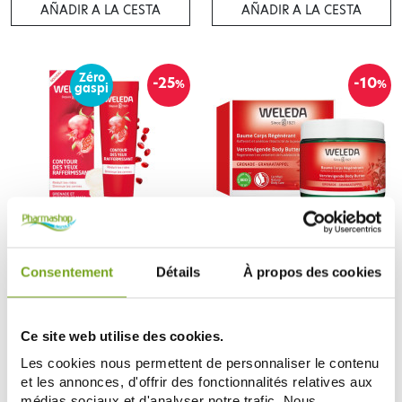
AÑADIR A LA CESTA
AÑADIR A LA CESTA
Zéro
-25
-10
%
%
gaspi
WELEDA
WELEDA
WELEDA BIO CONTOUR DES
WELEDA BIO BAUME CORPS
Consentement
Détails
À propos des cookies
YEUX RAFFERMISSANT 12ML
REGENERANT 150ML
19,31 €
19,35 €
25,75 €
21,50 €
AÑADIR A LA CESTA
AÑADIR A LA CESTA
Ce site web utilise des cookies.
Les cookies nous permettent de personnaliser le contenu
et les annonces, d'offrir des fonctionnalités relatives aux
médias sociaux et d'analyser notre trafic. Nous