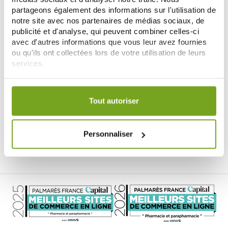
partageons également des informations sur l'utilisation de
notre site avec nos partenaires de médias sociaux, de
publicité et d'analyse, qui peuvent combiner celles-ci
avec d'autres informations que vous leur avez fournies
ou qu'ils ont collectées lors de votre utilisation de leurs
services.
Votre choix de consentement est conservé pendant une
WELEDA
durée de 12 mois.
Tout autoriser
WELEDA LAIT SERUM
RAFFERMISSANT GRENADE
15,30 €
250ML
Personnaliser
AÑADIR A LA CESTA