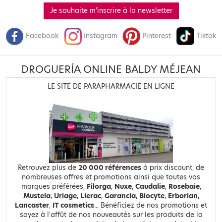
Je souhaite m'inscrire à la newsletter
Facebook
Instagram
Pinterest
Tiktok
DROGUERÍA ONLINE BALDY MÉJEAN
LE SITE DE PARAPHARMACIE EN LIGNE
Retrouvez plus de
20 000 références
à prix discount, de
nombreuses offres et promotions ainsi que toutes vos
marques préférées,
Filorga
,
Nuxe
,
Caudalie
,
Rosebaie
,
Mustela
,
Uriage
,
Lierac
,
Garancia
,
Biocyte
,
Erborian
,
Lancaster
,
IT cosmetics
... Bénéficiez de nos promotions et
soyez à l'affût de nos nouveautés sur les produits de la