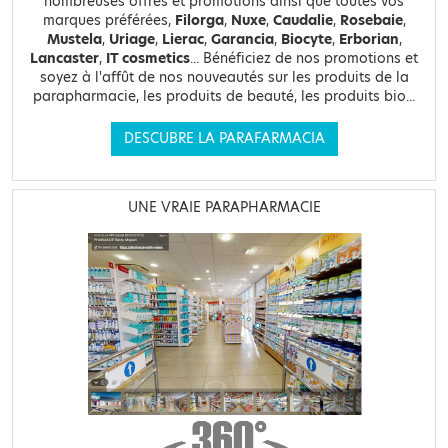
nombreuses offres et promotions ainsi que toutes vos
marques préférées,
Filorga
,
Nuxe
,
Caudalie
,
Rosebaie
,
Mustela
,
Uriage
,
Lierac
,
Garancia
,
Biocyte
,
Erborian
,
Lancaster
,
IT cosmetics
... Bénéficiez de nos promotions et
soyez à l'affût de nos nouveautés sur les produits de la
parapharmacie, les produits de beauté, les produits bio...
DESCUBRE LA PARAFARMACIA
UNE VRAIE PARAPHARMACIE