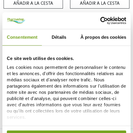
AÑADIR A LA CESTA
AÑADIR A LA CESTA
-12
%
Consentement
Détails
À propos des cookies
Ce site web utilise des cookies.
Les cookies nous permettent de personnaliser le contenu
et les annonces, d'offrir des fonctionnalités relatives aux
médias sociaux et d'analyser notre trafic. Nous
ELANCYL
ELANCYL
partageons également des informations sur l'utilisation de
ELANCYL SLIM DESIGN VENTRE
ELANCYL MY COACH GEL
notre site avec nos partenaires de médias sociaux, de
ET ZONES REBELLES 150ML
DOUCHE GUARANA 200ML
27,99 €
3,51 €
publicité et d'analyse, qui peuvent combiner celles-ci
3,99 €
avec d'autres informations que vous leur avez fournies
AÑADIR A LA CESTA
AÑADIR A LA CESTA
ou qu'ils ont collectées lors de votre utilisation de leurs
services.
Votre choix de consentement est conservé pendant une