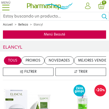
MENÚ
PRO
0
CUENTA
CES
Accueil
Belleza
Elancyl
Menú Beauté
ELANCYL
Insérer votre contenu ici
TOUS
PROMOS
NOVEDADES
MEJORES VENDID
en cliquant sur le bouton "Modifier le contenu"
FILTRER
TRIER
Zéro
-20
%
gaspi