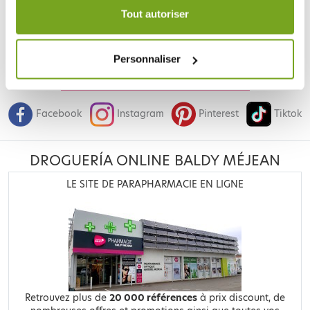
durée de 12 mois.
Tout autoriser
Personnaliser
Je souhaite m'inscrire à la newsletter
Facebook
Instagram
Pinterest
Tiktok
DROGUERÍA ONLINE BALDY MÉJEAN
LE SITE DE PARAPHARMACIE EN LIGNE
Retrouvez plus de
20 000 références
à prix discount, de