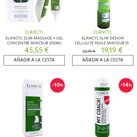
ELANCYL
ELANCYL
ELANCYL SLIM MASSAGE + GEL
ELANCYL SLIM DESIGN
CONCENTRE MINCEUR 200ML
CELLULITE HUILE MINCEUR 150
45,55 €
ML
19,19 €
23,99 €
AÑADIR A LA CESTA
AÑADIR A LA CESTA
-10
-14
%
%