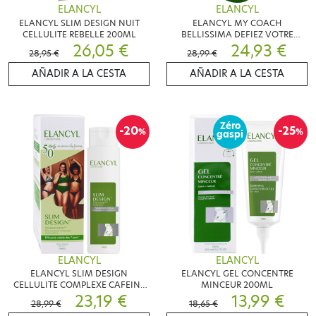
ELANCYL
ELANCYL
ELANCYL SLIM DESIGN NUIT
ELANCYL MY COACH
CELLULITE REBELLE 200ML
BELLISSIMA DEFIEZ VOTRE
26,05 €
CELLULITE 200 ML
24,93 €
28,95 €
28,99 €
AÑADIR A LA CESTA
AÑADIR A LA CESTA
Zéro
-20
-25
%
%
gaspi
ELANCYL
ELANCYL
ELANCYL SLIM DESIGN
ELANCYL GEL CONCENTRE
CELLULITE COMPLEXE CAFEINE
MINCEUR 200ML
200 ML
23,19 €
13,99 €
28,99 €
18,65 €