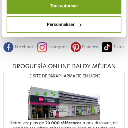
durée de 12 mois.
Tout autoriser
Personnaliser
Je souhaite m'inscrire à la newsletter
Facebook
Instagram
Pinterest
Tiktok
DROGUERÍA ONLINE BALDY MÉJEAN
LE SITE DE PARAPHARMACIE EN LIGNE
Retrouvez plus de
20 000 références
à prix discount, de