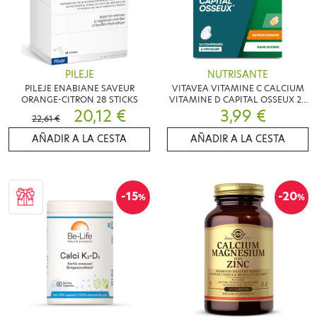
PILEJE
NUTRISANTE
PILEJE ENABIANE SAVEUR
VITAVEA VITAMINE C CALCIUM
ORANGE-CITRON 28 STICKS
VITAMINE D CAPITAL OSSEUX 24
20,12 €
COMPRIMES
3,99 €
22,61 €
AÑADIR A LA CESTA
AÑADIR A LA CESTA
-15
-20
%
%