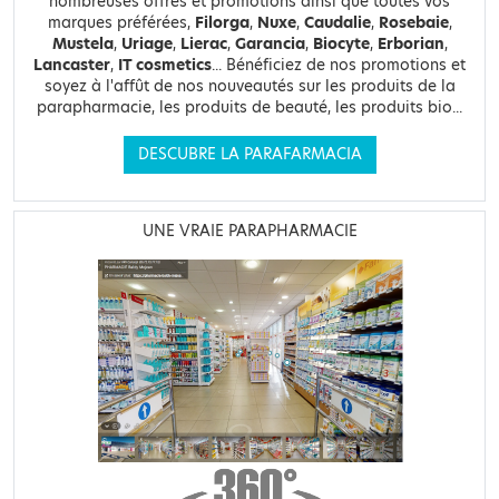
nombreuses offres et promotions ainsi que toutes vos
marques préférées,
Filorga
,
Nuxe
,
Caudalie
,
Rosebaie
,
Mustela
,
Uriage
,
Lierac
,
Garancia
,
Biocyte
,
Erborian
,
Lancaster
,
IT cosmetics
... Bénéficiez de nos promotions et
soyez à l'affût de nos nouveautés sur les produits de la
parapharmacie, les produits de beauté, les produits bio...
DESCUBRE LA PARAFARMACIA
UNE VRAIE PARAPHARMACIE