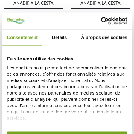
AÑADIR A LA CESTA
AÑADIR A LA CESTA
Consentement
Détails
À propos des cookies
Ce site web utilise des cookies.
Les cookies nous permettent de personnaliser le contenu
et les annonces, d'offrir des fonctionnalités relatives aux
médias sociaux et d'analyser notre trafic. Nous
COLPROPUR
partageons également des informations sur l'utilisation de
COLPROPUR LADY
notre site avec nos partenaires de médias sociaux, de
PHOSCOLLAGEN SAVEUR PECHE
36,99 €
340G
publicité et d'analyse, qui peuvent combiner celles-ci
avec d'autres informations que vous leur avez fournies
AÑADIR A LA CESTA
ou qu'ils ont collectées lors de votre utilisation de leurs
services.
Votre choix de consentement est conservé pendant une