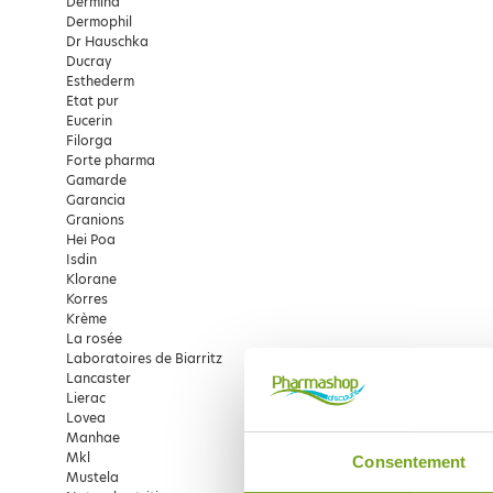
Dermina
Dermophil
Dr Hauschka
Ducray
Esthederm
Etat pur
Eucerin
Filorga
Forte pharma
Gamarde
Garancia
Granions
Hei Poa
Isdin
Klorane
Korres
Krème
La rosée
Laboratoires de Biarritz
Lancaster
Lierac
Lovea
Manhae
Mkl
Consentement
Mustela