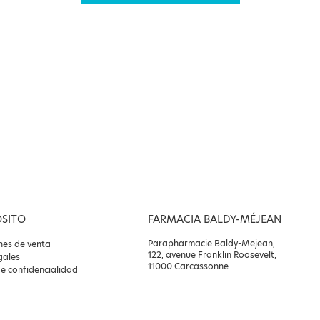
OSITO
FARMACIA BALDY-MÉJEAN
Parapharmacie Baldy-Mejean,
nes de venta
122, avenue Franklin Roosevelt,
gales
11000 Carcassonne
de confidencialidad