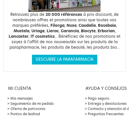
Retrouvez plus de
20 000 références
à prix discount, de
nombreuses offres et promotions ainsi que toutes vos
marques préférées,
Filorga
,
Nuxe
,
Caudalie
,
Rosebaie
,
Mustela
,
Uriage
,
Lierac
,
Garancia
,
Biocyte
,
Erborian
,
Lancaster
,
IT cosmetics
... Bénéficiez de nos promotions et
soyez à l'affût de nos nouveautés sur les produits de la
parapharmacie, les produits de beauté, les produits bio...
DESCUBRE LA PARAFARMACIA
MI CUENTA
AYUDA Y CONSEJOS
Mis mensajes
Pago seguro
Seguimiento de mi pedido
Entrega y devoluciones
Oferta de patrocinio
Contacto y atención al c
Puntos de lealtad
Preguntas frecuentes