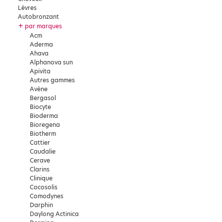
Lèvres
Autobronzant
+
par marques
Acm
Aderma
Ahava
Alphanova sun
Apivita
Autres gammes
Avène
Bergasol
Biocyte
Bioderma
Bioregena
Biotherm
Cattier
Caudalie
Cerave
Clarins
Clinique
Cocosolis
Comodynes
Darphin
Daylong Actinica