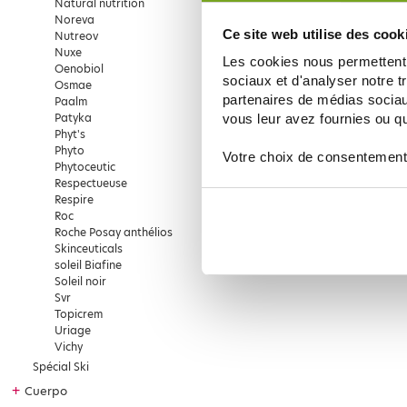
Natural nutrition
Noreva
Ce site web utilise des cook
Nutreov
Nuxe
Les cookies nous permettent d
Oenobiol
sociaux et d'analyser notre t
Osmae
partenaires de médias sociaux
Paalm
Patyka
vous leur avez fournies ou qu'
Phyt's
Phyto
Votre choix de consentement
Phytoceutic
Respectueuse
Respire
Roc
Roche Posay anthélios
Skinceuticals
soleil Biafine
Soleil noir
Svr
Topicrem
Uriage
Vichy
Spécial Ski
+
Cuerpo