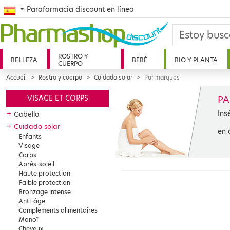
Spanish
Parafarmacia discount en línea
ROSTRO Y
BELLEZA
BÉBÉ
BIO Y PLANTA
CUERPO
Accueil
Rostro y cuerpo
Cuidado solar
Par marques
PA
VISAGE ET CORPS
Ins
+
Cabello
+
Cuidado solar
en 
Enfants
Visage
Corps
Après-soleil
Haute protection
Faible protection
Bronzage intense
Anti-âge
Compléments alimentaires
Monoï
Cheveux