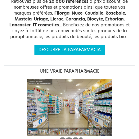
Retrouvez plus de
20 000 références
à prix discount, de
nombreuses offres et promotions ainsi que toutes vos
marques préférées,
Filorga
,
Nuxe
,
Caudalie
,
Rosebaie
,
Mustela
,
Uriage
,
Lierac
,
Garancia
,
Biocyte
,
Erborian
,
Lancaster
,
IT cosmetics
... Bénéficiez de nos promotions et
soyez à l'affût de nos nouveautés sur les produits de la
parapharmacie, les produits de beauté, les produits bio...
DESCUBRE LA PARAFARMACIA
UNE VRAIE PARAPHARMACIE