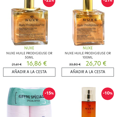
-22
-21
%
%
NUXE
NUXE
NUXE HUILE PRODIGIEUSE OR
NUXE HUILE PRODIGIEUSE OR
50ML
100ML
16,86 €
26,70 €
21,61 €
33,80 €
AÑADIR A LA CESTA
AÑADIR A LA CESTA
-15
-10
%
%