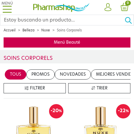
MENÚ
PRO
0
CUENTA
CES
Accueil
Belleza
Nuxe
Soins Corporels
Menú Beauté
SOINS CORPORELS
Insérer votre contenu ici
TOUS
PROMOS
NOVEDADES
MEJORES VENDID
en cliquant sur le bouton "Modifier le contenu"
FILTRER
TRIER
-20
-22
%
%