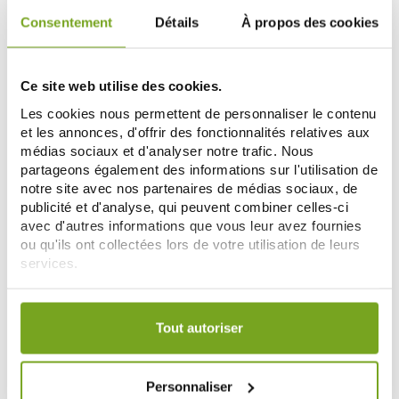
Consentement
Détails
À propos des cookies
-10
%
Ce site web utilise des cookies.
Les cookies nous permettent de personnaliser le contenu
et les annonces, d'offrir des fonctionnalités relatives aux
médias sociaux et d'analyser notre trafic. Nous
partageons également des informations sur l'utilisation de
notre site avec nos partenaires de médias sociaux, de
publicité et d'analyse, qui peuvent combiner celles-ci
avec d'autres informations que vous leur avez fournies
NUXE
NUXE
ou qu'ils ont collectées lors de votre utilisation de leurs
NUXE BODY REVE DE THE EAU
NUXE REVE DE MIEL EAU
services.
EXALTANTE PARFUMANTE 100ML
SAVOUREUSE PARFUMANTE
32,35 €
100ML
30,56 €
33,95 €
Votre choix de consentement est conservé pendant une
AÑADIR A LA CESTA
AÑADIR A LA CESTA
durée de 12 mois.
Tout autoriser
-11
-30
Personnaliser
%
%