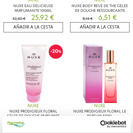
NUXE
NUXE
NUXE EAU DELICIEUSE
NUXE BODY REVE DE THE GELEE
PARFUMANTE 100ML
DE DOUCHE RESSOURCANTE
25,92 €
200ML
6,51 €
32,40 €
8,14 €
AÑADIR A LA CESTA
AÑADIR A LA CESTA
-20
%
NUXE
NUXE
NUXE PRODIGIEUX FLORAL
NUXE PRODIGIEUX FLORAL LE
GELEE DE DOUCHE PARFUMEE
PARFUM 50ML
200ML
5,56 €
46,96 €
6,95 €
AÑADIR A LA CESTA
AÑADIR A LA CESTA