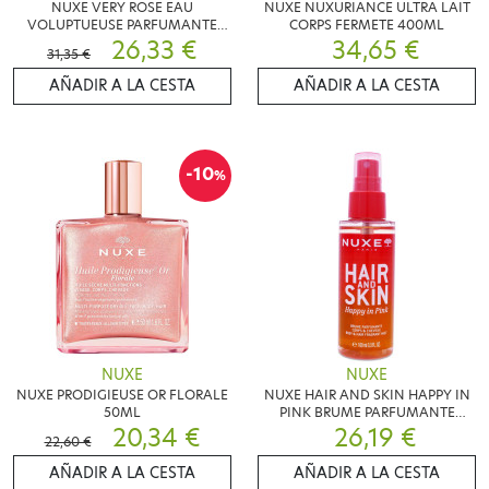
NUXE VERY ROSE EAU
NUXE NUXURIANCE ULTRA LAIT
VOLUPTUEUSE PARFUMANTE
CORPS FERMETE 400ML
100ML
26,33 €
34,65 €
31,35 €
AÑADIR A LA CESTA
AÑADIR A LA CESTA
-10
%
NUXE
NUXE
NUXE PRODIGIEUSE OR FLORALE
NUXE HAIR AND SKIN HAPPY IN
50ML
PINK BRUME PARFUMANTE
20,34 €
26,19 €
100ML
22,60 €
AÑADIR A LA CESTA
AÑADIR A LA CESTA