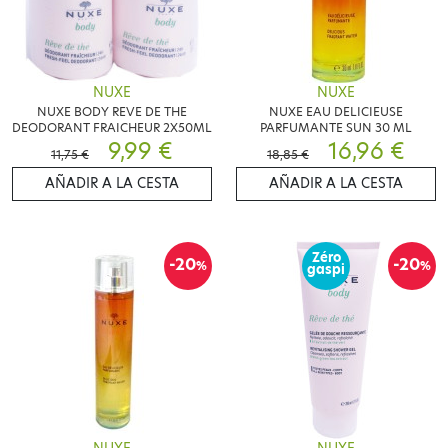
NUXE
NUXE
NUXE BODY REVE DE THE
NUXE EAU DELICIEUSE
DEODORANT FRAICHEUR 2X50ML
PARFUMANTE SUN 30 ML
9,99 €
16,96 €
11,75 €
18,85 €
AÑADIR A LA CESTA
AÑADIR A LA CESTA
Zéro
-20
-20
%
%
gaspi