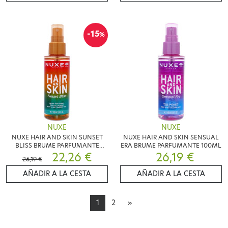
-15
%
NUXE
NUXE
NUXE HAIR AND SKIN SUNSET
NUXE HAIR AND SKIN SENSUAL
BLISS BRUME PARFUMANTE
ERA BRUME PARFUMANTE 100ML
100ML
22,26 €
26,19 €
26,19 €
AÑADIR A LA CESTA
AÑADIR A LA CESTA
1
2
»