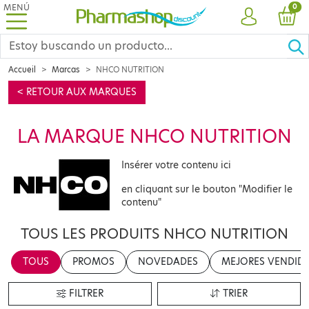
MENÚ
PRO
0
CUENTA
CES
Accueil
Marcas
NHCO NUTRITION
< RETOUR AUX MARQUES
LA MARQUE NHCO NUTRITION
Insérer votre contenu ici
en cliquant sur le bouton "Modifier le
contenu"
TOUS LES PRODUITS NHCO NUTRITION
TOUS
PROMOS
NOVEDADES
MEJORES VENDID
FILTRER
TRIER