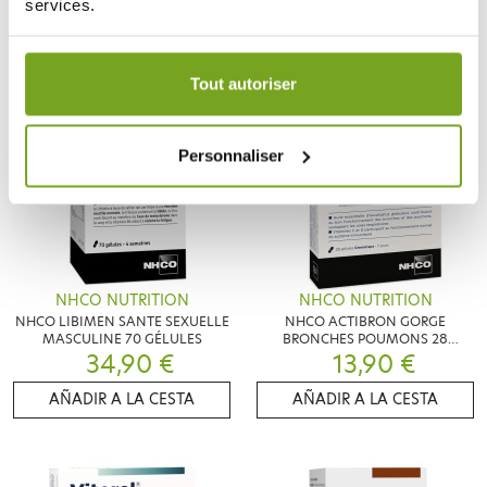
services.
AÑADIR A LA CESTA
AÑADIR A LA CESTA
Votre choix de consentement est conservé pendant une
durée de 12 mois.
Tout autoriser
Personnaliser
NHCO NUTRITION
NHCO NUTRITION
NHCO LIBIMEN SANTE SEXUELLE
NHCO ACTIBRON GORGE
MASCULINE 70 GÉLULES
BRONCHES POUMONS 28
34,90 €
13,90 €
GELULES
AÑADIR A LA CESTA
AÑADIR A LA CESTA