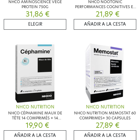
NHCO AMINOSCIENCE VEGE
NHCO NOOTONIC
PROTEIN 750G
PERFORMANCES COGNITIVES ET
31,86 €
MENTALES 50 GÉLULES
21,89 €
ELEGIR
AÑADIR A LA CESTA
NHCO NUTRITION
NHCO NUTRITION
NHCO CÉPHAMINE MAUX DE
NHCO NUTRITION MEMOSTAT 60
TÊTE 14 COMPRIMÉS + 14
COMPRIMES+ 30 CAPSULES
19,90 €
GÉLULES
27,89 €
AÑADIR A LA CESTA
AÑADIR A LA CESTA