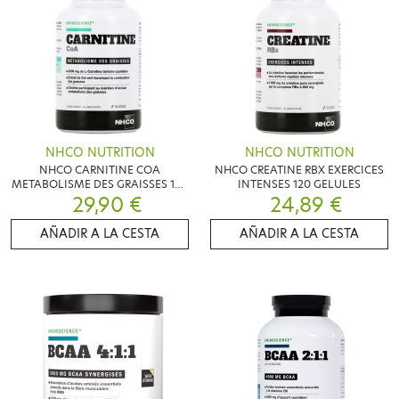
NHCO NUTRITION
NHCO NUTRITION
NHCO CARNITINE COA
NHCO CREATINE RBX EXERCICES
METABOLISME DES GRAISSES 100
INTENSES 120 GELULES
29,90 €
GELULES
24,89 €
AÑADIR A LA CESTA
AÑADIR A LA CESTA