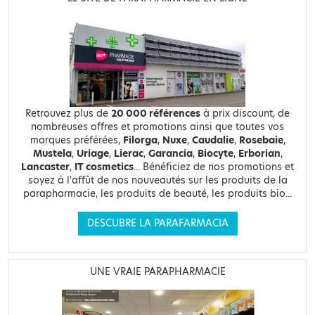
Retrouvez plus de
20 000 références
à prix discount, de
nombreuses offres et promotions ainsi que toutes vos
marques préférées,
Filorga
,
Nuxe
,
Caudalie
,
Rosebaie
,
Mustela
,
Uriage
,
Lierac
,
Garancia
,
Biocyte
,
Erborian
,
Lancaster
,
IT cosmetics
... Bénéficiez de nos promotions et
soyez à l'affût de nos nouveautés sur les produits de la
parapharmacie, les produits de beauté, les produits bio...
DESCUBRE LA PARAFARMACIA
UNE VRAIE PARAPHARMACIE