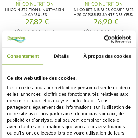
NHCO NUTRITION
NHCO NUTRITION
NHCO NUTRITION L-NUTRASKIN
NHCO RETINIUM 28 COMPRIMES
42 CAPSULES
+ 28 CAPSULES SANTE DES YEUX
27,89 €
26,90 €
AÑADIR A LA CESTA
AÑADIR A LA CESTA
Consentement
Détails
À propos des cookies
Ce site web utilise des cookies.
Les cookies nous permettent de personnaliser le contenu
et les annonces, d'offrir des fonctionnalités relatives aux
médias sociaux et d'analyser notre trafic. Nous
partageons également des informations sur l'utilisation de
notre site avec nos partenaires de médias sociaux, de
NHCO NUTRITION
NHCO NUTRITION
NHCO VISIOCARE 20 GÉLULES +
NHCO CYTOCORE FATIGUE
publicité et d'analyse, qui peuvent combiner celles-ci
20 CAPSULES CONFORT DES
INTENSE 56 GÉLULES
avec d'autres informations que vous leur avez fournies
25,90 €
YEUX
28,90 €
ou qu'ils ont collectées lors de votre utilisation de leurs