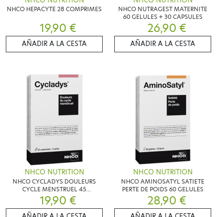
NHCO NUTRITION
NHCO NUTRITION
NHCO HEPACYTE 28 COMPRIMES
NHCO NUTRAGEST MATERNITE
60 GELULES + 30 CAPSULES
19,90 €
26,90 €
AÑADIR A LA CESTA
AÑADIR A LA CESTA
NHCO NUTRITION
NHCO NUTRITION
NHCO CYCLADYS DOULEURS
NHCO AMINOSATYL SATIETE
CYCLE MENSTRUEL 45
PERTE DE POIDS 60 GELULES
COMPRIMES
19,90 €
28,90 €
AÑADIR A LA CESTA
AÑADIR A LA CESTA