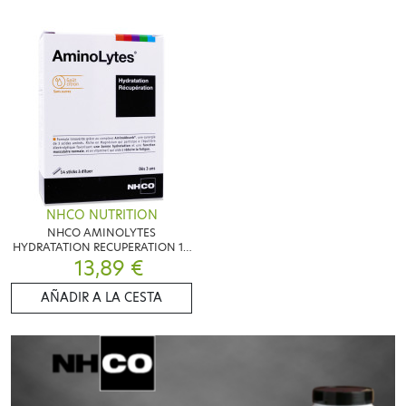
NHCO NUTRITION
NHCO AMINOLYTES
HYDRATATION RECUPERATION 14
STICKS GOUT CITRON
13,89 €
AÑADIR A LA CESTA