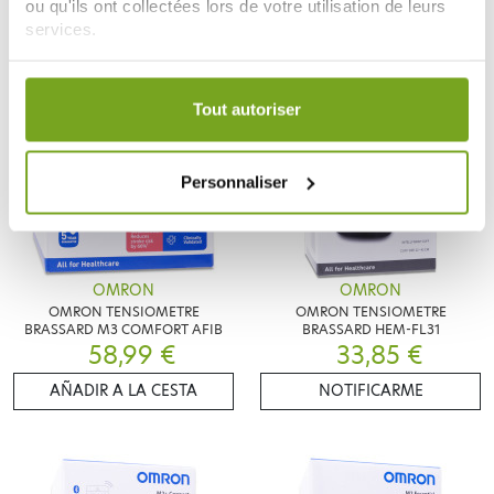
ou qu'ils ont collectées lors de votre utilisation de leurs
services.
Votre choix de consentement est conservé pendant une
durée de 12 mois.
Tout autoriser
Personnaliser
OMRON
OMRON
OMRON TENSIOMETRE
OMRON TENSIOMETRE
BRASSARD M3 COMFORT AFIB
BRASSARD HEM-FL31
58,99 €
33,85 €
AÑADIR A LA CESTA
NOTIFICARME