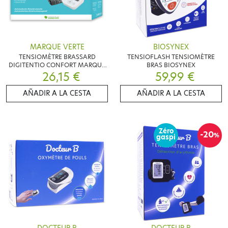
MARQUE VERTE
BIOSYNEX
TENSIOMÈTRE BRASSARD
TENSIOFLASH TENSIOMÈTRE
DIGITENTIO CONFORT MARQUE
BRAS BIOSYNEX
26,15 €
VERTE
59,99 €
AÑADIR A LA CESTA
AÑADIR A LA CESTA
Zéro
-20
%
gaspi