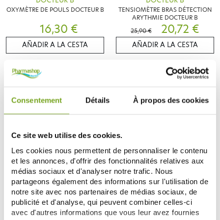
DOCTEUR B
DOCTEUR B
OXYMÈTRE DE POULS DOCTEUR B
TENSIOMÈTRE BRAS DÉTECTION
ARYTHMIE DOCTEUR B
16,30 €
20,72 €
25,90 €
AÑADIR A LA CESTA
AÑADIR A LA CESTA
-15
%
Consentement
Détails
À propos des cookies
Ce site web utilise des cookies.
Les cookies nous permettent de personnaliser le contenu
et les annonces, d'offrir des fonctionnalités relatives aux
médias sociaux et d'analyser notre trafic. Nous
DOCTEUR B
BRAUN
partageons également des informations sur l'utilisation de
TENSIOMÈTRE POIGNET
BRAUN EXACTFIT 2
notre site avec nos partenaires de médias sociaux, de
DÉTECTION ARYTHMIE DOCTEUR
TENSIOMÈTRE BRAS
16,91 €
B
35,75 €
publicité et d'analyse, qui peuvent combiner celles-ci
19,90 €
avec d'autres informations que vous leur avez fournies
AÑADIR A LA CESTA
AÑADIR A LA CESTA