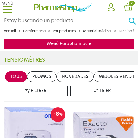
MENÚ
PRO
0
CUENTA
CES
Accueil
Parafarmacia
Por productos
Matériel médical
Tensiomètr
Menú Parapharmacie
TENSIOMÈTRES
Réparer les petits maux du quotidien ? Donner les premiers soins ?
TOUS
PROMOS
NOVEDADES
MEJORES VENDID
FILTRER
TRIER
-8
%