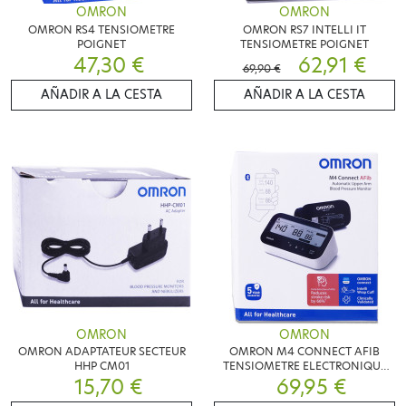
OMRON
OMRON
OMRON RS4 TENSIOMETRE
OMRON RS7 INTELLI IT
POIGNET
TENSIOMETRE POIGNET
47,30 €
62,91 €
69,90 €
AÑADIR A LA CESTA
AÑADIR A LA CESTA
OMRON
OMRON
OMRON ADAPTATEUR SECTEUR
OMRON M4 CONNECT AFIB
HHP CM01
TENSIOMETRE ELECTRONIQUE
15,70 €
69,95 €
BRAS