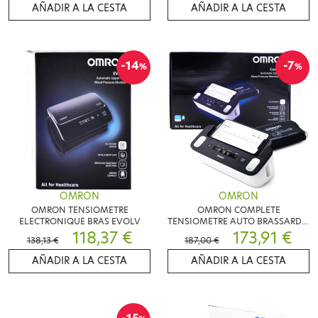
AÑADIR A LA CESTA
AÑADIR A LA CESTA
-14
-7
%
%
OMRON
OMRON
OMRON TENSIOMETRE
OMRON COMPLETE
ELECTRONIQUE BRAS EVOLV
TENSIOMETRE AUTO BRASSARD +
118,37 €
ECG
173,91 €
138,13 €
187,00 €
AÑADIR A LA CESTA
AÑADIR A LA CESTA