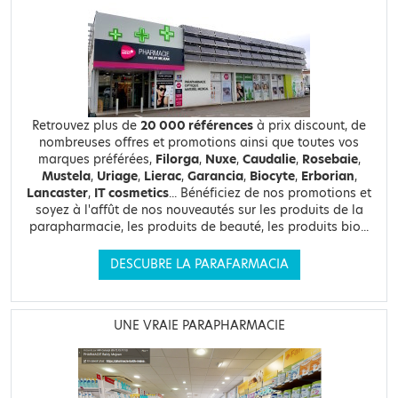
Retrouvez plus de
20 000 références
à prix discount, de
nombreuses offres et promotions ainsi que toutes vos
marques préférées,
Filorga
,
Nuxe
,
Caudalie
,
Rosebaie
,
Mustela
,
Uriage
,
Lierac
,
Garancia
,
Biocyte
,
Erborian
,
Lancaster
,
IT cosmetics
... Bénéficiez de nos promotions et
soyez à l'affût de nos nouveautés sur les produits de la
parapharmacie, les produits de beauté, les produits bio...
DESCUBRE LA PARAFARMACIA
UNE VRAIE PARAPHARMACIE