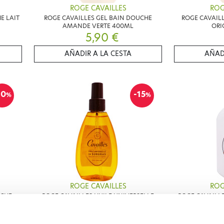
ROGE CAVAILLES
ROG
E LAIT
ROGE CAVAILLES GEL BAIN DOUCHE
ROGE CAVAILL
AMANDE VERTE 400ML
ORI
5,90 €
AÑADIR A LA CESTA
AÑAD
10
-15
%
%
ROGE CAVAILLES
ROG
UCHE
ROGE CAVAILLES HUILE UNIVERSELLE
ROGE CAVAILLE
SURGRAS 150ML
MA
14,87 €
17,50 €
9,90 