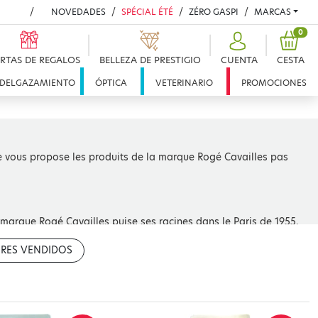
NOVEDADES
SPÉCIAL ÉTÉ
ZÉRO GASPI
MARCAS
PRO
0
RTAS DE REGALOS
BELLEZA DE PRESTIGIO
CUENTA
CESTA
DELGAZAMIENTO
ÓPTICA
VETERINARIO
PROMOCIONES
ne vous propose les produits de la marque Rogé Cavailles pas
la marque Rogé Cavailles puise ses racines dans le Paris de 1955,
ient la pharmacie Rogé Cavaillès, toujours visible de nos jours
la célèbre marque en créant un savon surgras, spécialement
RES VENDIDOS
gé Cavailles est devenue la marque phare en matière d’hygiène des
 respect cutané grâce à des tests dermatologiques et
as pour le confort des peaux les plus sensibles.