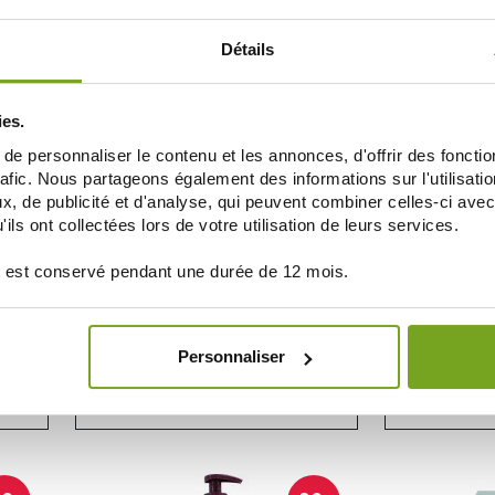
AÑADIR A LA CESTA
AÑAD
Détails
20
-20
%
%
ies.
e personnaliser le contenu et les annonces, d'offrir des fonctio
rafic. Nous partageons également des informations sur l'utilisati
, de publicité et d'analyse, qui peuvent combiner celles-ci avec
ils ont collectées lors de votre utilisation de leurs services.
 est conservé pendant une durée de 12 mois.
ROGE CAVAILLES
ROG
UCHE
ROGE CAVAILLES GEL BAIN DOUCHE LAIT
ROGE CAVAILLES
DE FIGUE 1L
D
Personnaliser
7,92 €
9,90 €
9,90 
AÑADIR A LA CESTA
AÑAD