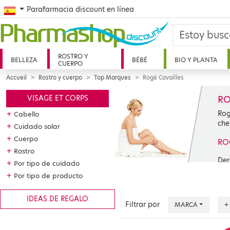
Spanish
Parafarmacia discount en línea
ROSTRO Y
BELLEZA
BÉBÉ
BIO Y PLANTA
CUERPO
Accueil
Rostro y cuerpo
Top Marques
Rogé Cavailles
RO
VISAGE ET CORPS
Rog
+
Cabello
cher
+
Cuidado solar
+
Cuerpo
ROG
+
Rostro
Der
+
Por tipo de cuidado
lor
+
Por tipo de producto
bou
con
IDEAS DE REGALO
pea
Filtrar por
MARCA
+
gyn