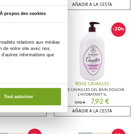
IR A LA CESTA
AÑADIR A LA CESTA
À propos des cookies
-20
-20
%
%
nnalités relatives aux médias
on de notre site avec nos
 d'autres informations que
E CAVAILLES
ROGE CAVAILLES
 GEL BAIN DOUCHE FLEUR
ROGE CAVAILLES GEL BAIN DOUCHE
E COTON 1L
L'HYDRATANT 1L
Tout autoriser
7,92 €
7,92 €
€
9,90 €
IR A LA CESTA
AÑADIR A LA CESTA