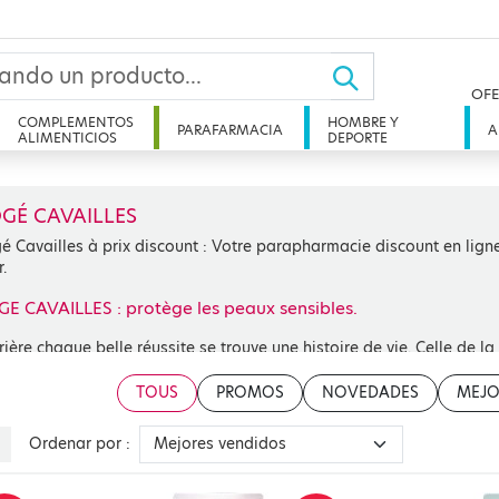
OFE
COMPLEMENTOS
HOMBRE Y
PARAFARMACIA
A
ALIMENTICIOS
DEPORTE
GÉ CAVAILLES
é Cavailles à prix discount : Votre parapharmacie discount en lig
.
E CAVAILLES : protège les peaux sensibles.
rière chaque belle réussite se trouve une histoire de vie. Celle de 
sque Monsieur Rogé vend à Monsieur Cavaillès sa pharmacie, qui dev
levard Haussmann. Ce n’est qu’en 1924 que l’officine développera 
TOUS
PROMOS
NOVEDADES
MEJO
çu pour le soin des peaux sensibles. Près d’un siècle plus tard Ro
ux délicates, et développe ses produits dans un souci constant de
Ordenar por :
écologiques rigoureux et des formulations enrichies en actifs surgr