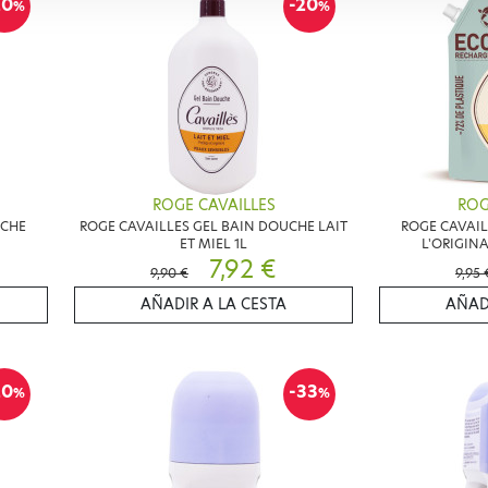
20
-20
%
%
ROGE CAVAILLES
ROG
UCHE
ROGE CAVAILLES GEL BAIN DOUCHE LAIT
ROGE CAVAIL
ET MIEL 1L
L'ORIGIN
7,92 €
9,90 €
9,95 
AÑADIR A LA CESTA
AÑAD
20
-33
%
%