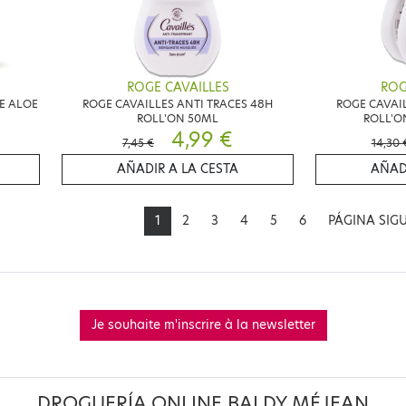
ROGE CAVAILLES
ROG
E ALOE
ROGE CAVAILLES ANTI TRACES 48H
ROGE CAVAIL
ROLL'ON 50ML
ROLL'O
4,99 €
7,45 €
14,30 
AÑADIR A LA CESTA
AÑAD
1
2
3
4
5
6
PÁGINA SIG
Je souhaite m'inscrire à la newsletter
DROGUERÍA ONLINE BALDY MÉJEAN