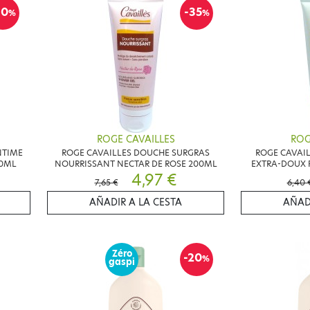
10
-35
%
%
ROGE CAVAILLES
ROG
NTIME
ROGE CAVAILLES DOUCHE SURGRAS
ROGE CAVAI
00ML
NOURRISSANT NECTAR DE ROSE 200ML
EXTRA-DOUX 
4,97 €
7,65 €
6,40 
AÑADIR A LA CESTA
AÑAD
Zéro
-20
%
gaspi