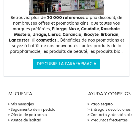
Retrouvez plus de
20 000 références
à prix discount, de
nombreuses offres et promotions ainsi que toutes vos
marques préférées,
Filorga
,
Nuxe
,
Caudalie
,
Rosebaie
,
Mustela
,
Uriage
,
Lierac
,
Garancia
,
Biocyte
,
Erborian
,
Lancaster
,
IT cosmetics
... Bénéficiez de nos promotions et
soyez à l'affût de nos nouveautés sur les produits de la
parapharmacie, les produits de beauté, les produits bio...
DESCUBRE LA PARAFARMACIA
MI CUENTA
AYUDA Y CONSEJOS
Mis mensajes
Pago seguro
Seguimiento de mi pedido
Entrega y devoluciones
Oferta de patrocinio
Contacto y atención al c
Puntos de lealtad
Preguntas frecuentes