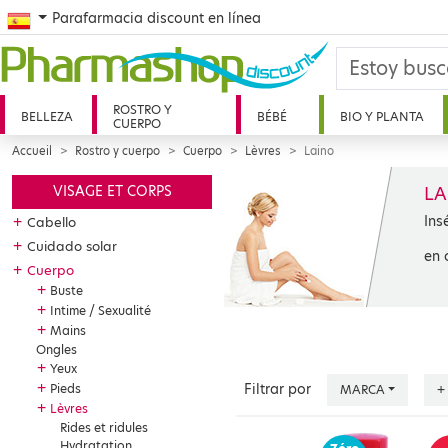
Spanish
Parafarmacia discount en línea
ROSTRO Y
BELLEZA
BÉBÉ
BIO Y PLANTA
CUERPO
Accueil
Rostro y cuerpo
Cuerpo
Lèvres
Laino
LA
VISAGE ET CORPS
Ins
+
Cabello
+
Cuidado solar
en 
+
Cuerpo
+
Buste
+
Intime / Sexualité
+
Mains
Ongles
+
Yeux
+
Pieds
Filtrar por
MARCA
+
+
Lèvres
Rides et ridules
Hydratation