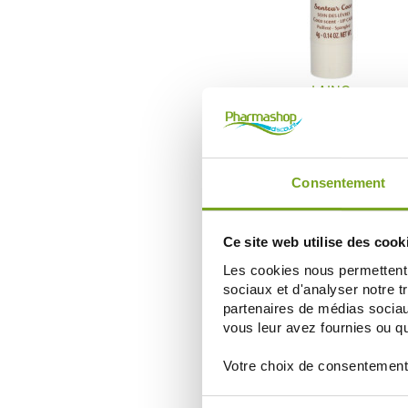
LAINO
LAINO LIP CARE SOIN DES LEV
SENTEUR COCO 4G
2,52 €
2,80 €
AÑADIR A LA CESTA
Consentement
Ce site web utilise des cook
-
Les cookies nous permettent d
sociaux et d'analyser notre t
partenaires de médias sociaux
vous leur avez fournies ou qu'
Votre choix de consentement