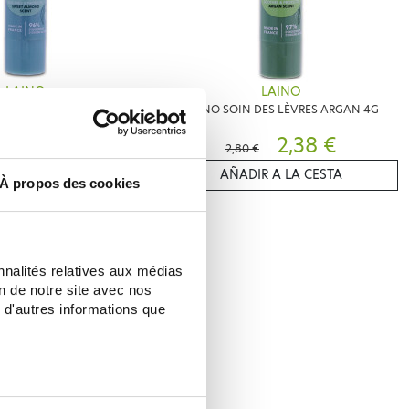
LAINO
LAINO
S LÈVRES AMANDE DOUCE
LAINO SOIN DES LÈVRES ARGAN 4G
4G
2,24 €
2,38 €
€
2,80 €
IR A LA CESTA
AÑADIR A LA CESTA
À propos des cookies
nnalités relatives aux médias
on de notre site avec nos
 d'autres informations que