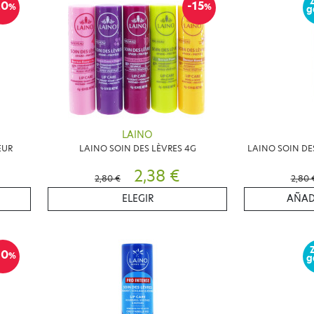
20
-15
%
%
g
LAINO
EUR
LAINO SOIN DES LÈVRES 4G
LAINO SOIN DE
2,38 €
2,80 €
2,80 
ELEGIR
AÑAD
10
%
g