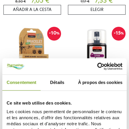
7,65 €
7,33 €
8,50 €
9,17 €
AÑADIR A LA CESTA
ELEGIR
-10
-15
%
%
Consentement
Détails
À propos des cookies
MANOUKA
MANOUKA
MANOUKA BRACELET ANTI
MANOUKA LOTION CONTRE
MOUSTIQUES JUNIOR +
TIQUES ET PUCES 75ML
RECHARGE !!COLORIS AU CHOIX!!
8,25 €
6,79 €
Ce site web utilise des cookies.
9,17 €
7,99 €
Les cookies nous permettent de personnaliser le contenu
ELEGIR
NOTIFICARME
et les annonces, d'offrir des fonctionnalités relatives aux
médias sociaux et d'analyser notre trafic. Nous