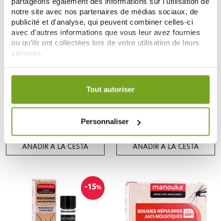
partageons également des informations sur l'utilisation de
Zéro
-20
notre site avec nos partenaires de médias sociaux, de
%
gaspi
publicité et d'analyse, qui peuvent combiner celles-ci
avec d'autres informations que vous leur avez fournies
ou qu'ils ont collectées lors de votre utilisation de leurs
services.
Votre choix de consentement est conservé pendant une
durée de 12 mois.
Tout autoriser
MANOUKA
MANOUKA
MANOUKA VETEMENT TIQUES ET
MANOUKA DÉSINFECTANT
PUCES 75ML
ANTIPARASITAIRE 200ML
Personnaliser
7,95 €
7,92 €
9,90 €
AÑADIR A LA CESTA
AÑADIR A LA CESTA
-15
%