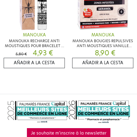
MANOUKA
MANOUKA
MANOUKA RECHARGE ANTI
MANOUKA BOUGIES REPULSIVES
MOUSTIQUES POUR BRACELET &
ANTI MOUSTIQUES VANILLE
DIFFUSEUR 6ML
4,93 €
MONOÏ 6 BOUGIES
8,90 €
5,80 €
AÑADIR A LA CESTA
AÑADIR A LA CESTA
Je souhaite m'inscrire à la newsletter