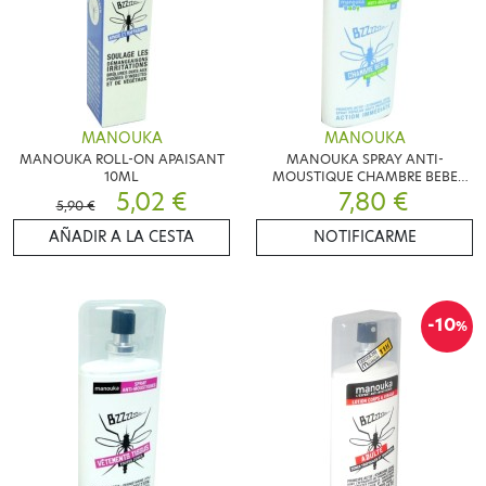
MANOUKA
MANOUKA
MANOUKA ROLL-ON APAISANT
MANOUKA SPRAY ANTI-
10ML
MOUSTIQUE CHAMBRE BEBE
5,02 €
7,80 €
75ML
5,90 €
AÑADIR A LA CESTA
NOTIFICARME
-10
%