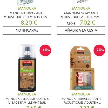
MANOUKA
MANOUKA
MANOUKA SPRAY ANTI-
MANOUKA SPRAY ANTI
MOUSTIQUE VETEMENTS TISSUS
MOUSTIQUES ADULTE 75ML
8,20 €
75ML
7,02 €
7,80 €
NOTIFICARME
AÑADIR A LA CESTA
-10
-20
%
%
MANOUKA
MANOUKA
MANOUKA REPULSIF CORPS &
MANOUKA BRACELET ANTI
VISAGE FAMILLE 9H 75ML
MOUSTIQUES ADULTE +
RECHARGE !!COLORIS AU CHOIX!!