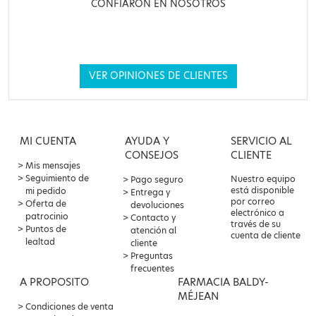
CONFIARON EN NOSOTROS
VER OPINIONES DE CLIENTES
MI CUENTA
AYUDA Y
SERVICIO AL
CONSEJOS
CLIENTE
Mis mensajes
Seguimiento de
Nuestro equipo
Pago seguro
está disponible
mi pedido
Entrega y
por correo
Oferta de
devoluciones
electrónico a
patrocinio
Contacto y
través de su
Puntos de
atención al
cuenta de cliente
lealtad
cliente
Preguntas
frecuentes
A PROPOSITO
FARMACIA BALDY-
MÉJEAN
Condiciones de venta