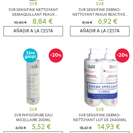
SVR
SVR
SVR SENSIFINE NETTOYANT
SVR SENSIFINE DERMO-
DEMAQUILLANT PEAUX
NETTOYANT PEAUX REACTIVES
SENSIBLES 400 ML
8,84 €
200ML
6,92 €
10,40 €
8,14 €
AÑADIR A LA CESTA
AÑADIR A LA CESTA
Zéro
-20
-20
%
%
gaspi
SVR
SVR
SVR PHYSIOPURE EAU
SVR SENSIFINE DERMO-
MICELLAIRE 200ML
NETTOYANT LOT DE 2X400ML
5,52 €
14,93 €
6,90 €
18,67 €