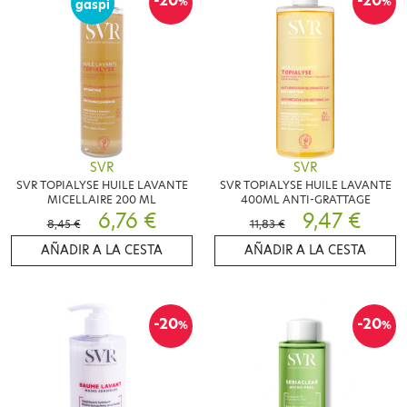
-20
-20
%
%
gaspi
SVR
SVR
SVR TOPIALYSE HUILE LAVANTE
SVR TOPIALYSE HUILE LAVANTE
MICELLAIRE 200 ML
400ML ANTI-GRATTAGE
6,76 €
9,47 €
8,45 €
11,83 €
AÑADIR A LA CESTA
AÑADIR A LA CESTA
-20
-20
%
%