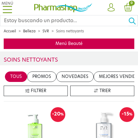
MENÚ
PRO
0
CUENTA
CES
Accueil
Belleza
SVR
Soins nettoyants
Menú Beauté
SOINS NETTOYANTS
Insérer votre contenu ici
TOUS
PROMOS
NOVEDADES
MEJORES VENDID
en cliquant sur le bouton "Modifier le contenu"
FILTRER
TRIER
-20
-15
%
%