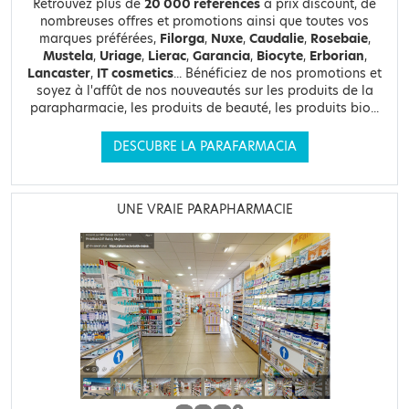
Retrouvez plus de
20 000 références
à prix discount, de
nombreuses offres et promotions ainsi que toutes vos
marques préférées,
Filorga
,
Nuxe
,
Caudalie
,
Rosebaie
,
Mustela
,
Uriage
,
Lierac
,
Garancia
,
Biocyte
,
Erborian
,
Lancaster
,
IT cosmetics
... Bénéficiez de nos promotions et
soyez à l'affût de nos nouveautés sur les produits de la
parapharmacie, les produits de beauté, les produits bio...
DESCUBRE LA PARAFARMACIA
UNE VRAIE PARAPHARMACIE