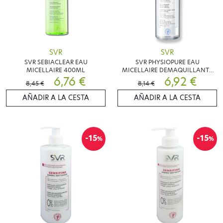
SVR
SVR
SVR SEBIACLEAR EAU
SVR PHYSIOPURE EAU
MICELLAIRE 400ML
MICELLAIRE DEMAQUILLANTE
6,76 €
400ML
6,92 €
8,45 €
8,14 €
AÑADIR A LA CESTA
AÑADIR A LA CESTA
-15
-15
%
%