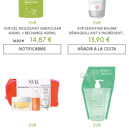
SVR
SVR
SVR GEL MOUSSANT SEBIACLEAR
SVR SENSIFINE BAUME
400ML + RECHARGE 400ML
DÉMAQUILLANT 9 INGRÉDIENTS
14,87 €
13,90 €
200G
16,52 €
NOTIFICARME
AÑADIR A LA CESTA
SVR
SVR