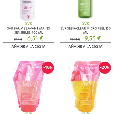
SVR
SVR
SVR BAUME LAVANT MAINS
SVR SEBIACLEAR MICRO PEEL 150
SENSIBLES 400 ML
ML
6,51 €
9,55 €
8,14 €
11,93 €
AÑADIR A LA CESTA
AÑADIR A LA CESTA
-18
-20
%
%