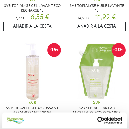
SVR
SVR
SVR TOPIALYSE GEL LAVANT ECO
SVR TOPIALYSE HUILE LAVANTE
RECHARGE 1L
1L
6,55 €
11,92 €
7,99 €
14,90 €
AÑADIR A LA CESTA
AÑADIR A LA CESTA
-15
-20
%
%
SVR
SVR
SVR CICAVIT+ GEL MOUSSANT
SVR SEBIACLEAR EAU
ASSAINISSANT 200ML
MICELLAIRE ECO RECHARGE
8,23 €
400ML
6,10 €
9,68 €
7,62 €
AÑADIR A LA CESTA
AÑADIR A LA CESTA