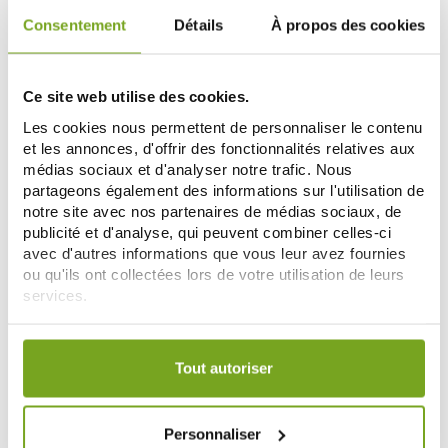
Consentement
Détails
À propos des cookies
-15
-15
%
%
Ce site web utilise des cookies.
Les cookies nous permettent de personnaliser le contenu
et les annonces, d'offrir des fonctionnalités relatives aux
médias sociaux et d'analyser notre trafic. Nous
partageons également des informations sur l'utilisation de
notre site avec nos partenaires de médias sociaux, de
publicité et d'analyse, qui peuvent combiner celles-ci
avec d'autres informations que vous leur avez fournies
SVR
SVR
ou qu'ils ont collectées lors de votre utilisation de leurs
SVR GEL MOUSSANT SEBIACLEAR
SVR PHYSIOPURE GELEE
services.
NETTOYANT ANTI-
MOUSSANTE 400ML
IMPERFECTIONS 400ML
8,40 €
8,76 €
9,89 €
10,30 €
Votre choix de consentement est conservé pendant une
AÑADIR A LA CESTA
AÑADIR A LA CESTA
durée de 12 mois.
Tout autoriser
-15
-15
Personnaliser
%
%