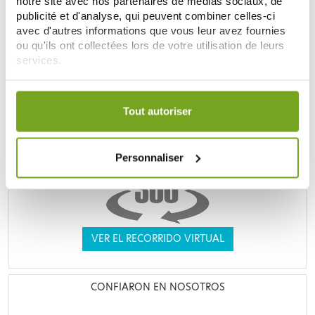
notre site avec nos partenaires de médias sociaux, de
publicité et d'analyse, qui peuvent combiner celles-ci
UNE VRAIE PARAPHARMACIE
avec d'autres informations que vous leur avez fournies
ou qu'ils ont collectées lors de votre utilisation de leurs
services.
Votre choix de consentement est conservé pendant une
durée de 12 mois.
Tout autoriser
Personnaliser
VER EL RECORRIDO VIRTUAL
CONFIARON EN NOSOTROS