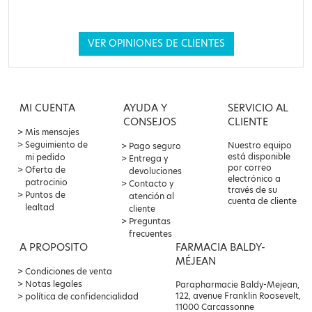
VER OPINIONES DE CLIENTES
MI CUENTA
AYUDA Y
SERVICIO AL
CONSEJOS
CLIENTE
Mis mensajes
Seguimiento de
Nuestro equipo
Pago seguro
está disponible
mi pedido
Entrega y
por correo
Oferta de
devoluciones
electrónico a
patrocinio
Contacto y
través de su
Puntos de
atención al
cuenta de cliente
lealtad
cliente
Preguntas
frecuentes
A PROPOSITO
FARMACIA BALDY-
MÉJEAN
Condiciones de venta
Notas legales
Parapharmacie Baldy-Mejean,
122, avenue Franklin Roosevelt,
política de confidencialidad
11000 Carcassonne