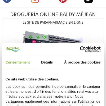
DROGUERÍA ONLINE BALDY MÉJEAN
LE SITE DE PARAPHARMACIE EN LIGNE
Retrouvez plus de
20 000 références
à prix discount, de
Consentement
Détails
À propos des cookies
nombreuses offres et promotions ainsi que toutes vos
marques préférées,
Filorga
,
Nuxe
,
Caudalie
,
Rosebaie
,
Mustela
,
Uriage
,
Lierac
,
Garancia
,
Biocyte
,
Erborian
,
Ce site web utilise des cookies.
Lancaster
,
IT cosmetics
... Bénéficiez de nos promotions et
soyez à l'affût de nos nouveautés sur les produits de la
Les cookies nous permettent de personnaliser le contenu
parapharmacie, les produits de beauté, les produits bio...
et les annonces, d'offrir des fonctionnalités relatives aux
médias sociaux et d'analyser notre trafic. Nous
DESCUBRE LA PARAFARMACIA
partageons également des informations sur l'utilisation de