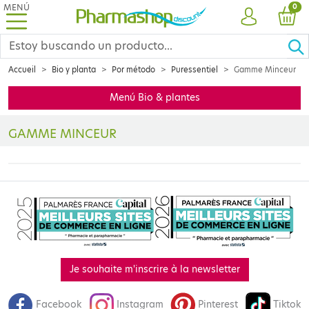
MENÚ
PRO
0
CUENTA
CES
Accueil
Bio y planta
Por método
Puressentiel
Gamme Minceur
Menú Bio & plantes
GAMME MINCEUR
Découvrez la gamme de produits minceur PURESSENTIEL spécialemen
Je souhaite m'inscrire à la newsletter
Facebook
Instagram
Pinterest
Tiktok