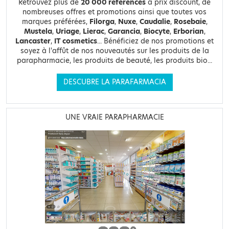
Retrouvez plus de
20 000 références
à prix discount, de
nombreuses offres et promotions ainsi que toutes vos
marques préférées,
Filorga
,
Nuxe
,
Caudalie
,
Rosebaie
,
Mustela
,
Uriage
,
Lierac
,
Garancia
,
Biocyte
,
Erborian
,
Lancaster
,
IT cosmetics
... Bénéficiez de nos promotions et
soyez à l'affût de nos nouveautés sur les produits de la
parapharmacie, les produits de beauté, les produits bio...
DESCUBRE LA PARAFARMACIA
UNE VRAIE PARAPHARMACIE