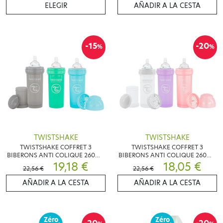
ELEGIR
AÑADIR A LA CESTA
-15
-20
%
%
TWISTSHAKE
TWISTSHAKE
TWISTSHAKE COFFRET 3
TWISTSHAKE COFFRET 3
BIBERONS ANTI COLIQUE 260ML
BIBERONS ANTI COLIQUE 260ML
GRIS VERT BLEU
19,18 €
BLANC VIOLET ROSE
18,05 €
22,56 €
22,56 €
AÑADIR A LA CESTA
AÑADIR A LA CESTA
Zéro
Zéro