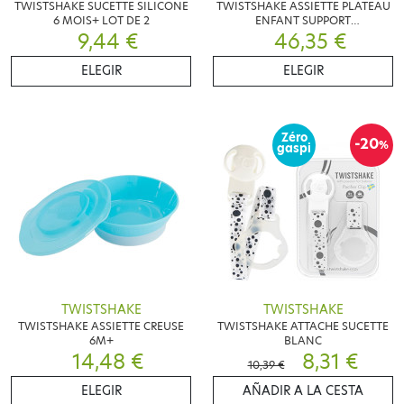
TWISTSHAKE SUCETTE SILICONE
TWISTSHAKE ASSIETTE PLATEAU
6 MOIS+ LOT DE 2
ENFANT SUPPORT
9,44 €
ANTIDERAPANT 6 M+
46,35 €
ELEGIR
ELEGIR
Zéro
-20
%
gaspi
TWISTSHAKE
TWISTSHAKE
TWISTSHAKE ASSIETTE CREUSE
TWISTSHAKE ATTACHE SUCETTE
6M+
BLANC
14,48 €
8,31 €
10,39 €
ELEGIR
AÑADIR A LA CESTA