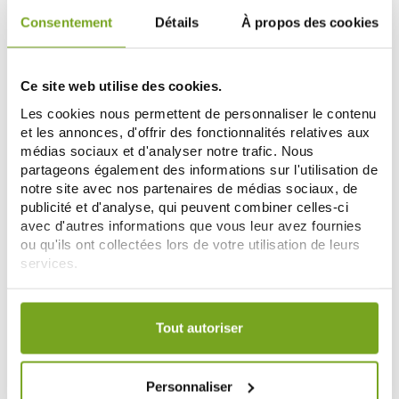
Consentement
Détails
À propos des cookies
Zéro
-20
-20
%
%
gaspi
Ce site web utilise des cookies.
Les cookies nous permettent de personnaliser le contenu
et les annonces, d'offrir des fonctionnalités relatives aux
médias sociaux et d'analyser notre trafic. Nous
partageons également des informations sur l'utilisation de
notre site avec nos partenaires de médias sociaux, de
publicité et d'analyse, qui peuvent combiner celles-ci
avec d'autres informations que vous leur avez fournies
TWISTSHAKE
TWISTSHAKE
ou qu'ils ont collectées lors de votre utilisation de leurs
TWISTSHAKE CUILLERES
TWISTSHAKE COUVERTS
services.
INCURVEES GRIS X3
ENFANTS GRIS 6M+
12,48 €
12,48 €
15,60 €
15,60 €
Votre choix de consentement est conservé pendant une
AÑADIR A LA CESTA
AÑADIR A LA CESTA
durée de 12 mois.
Tout autoriser
Zéro
-20
Personnaliser
%
gaspi