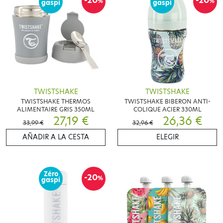
-20
-20
%
%
gaspi
gaspi
TWISTSHAKE
TWISTSHAKE
TWISTSHAKE THERMOS
TWISTSHAKE BIBERON ANTI-
ALIMENTAIRE GRIS 350ML
COLIQUE ACIER 330ML
27,19 €
26,36 €
33,99 €
32,96 €
AÑADIR A LA CESTA
ELEGIR
Zéro
-20
%
gaspi