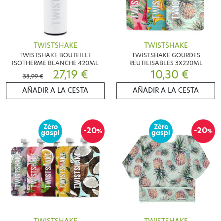
TWISTSHAKE
TWISTSHAKE
TWISTSHAKE BOUTEILLE
TWISTSHAKE GOURDES
ISOTHERME BLANCHE 420ML
REUTILISABLES 3X220ML
27,19 €
10,30 €
33,99 €
AÑADIR A LA CESTA
AÑADIR A LA CESTA
Zéro
Zéro
-20
-20
%
%
gaspi
gaspi