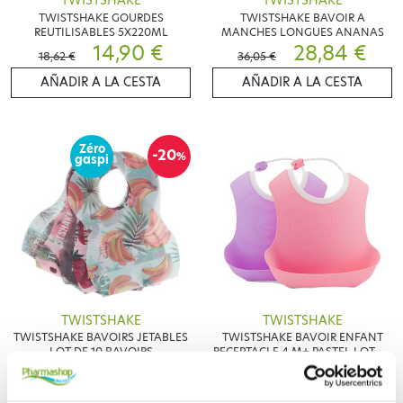
TWISTSHAKE
TWISTSHAKE
TWISTSHAKE GOURDES
TWISTSHAKE BAVOIR A
REUTILISABLES 5X220ML
MANCHES LONGUES ANANAS
14,90 €
28,84 €
18,62 €
36,05 €
AÑADIR A LA CESTA
AÑADIR A LA CESTA
Zéro
-20
%
gaspi
TWISTSHAKE
TWISTSHAKE
TWISTSHAKE BAVOIRS JETABLES
TWISTSHAKE BAVOIR ENFANT
LOT DE 10 BAVOIRS
RECEPTACLE 4 M+ PASTEL LOT DE
6,72 €
20,59 €
2
8,39 €
AÑADIR A LA CESTA
ELEGIR