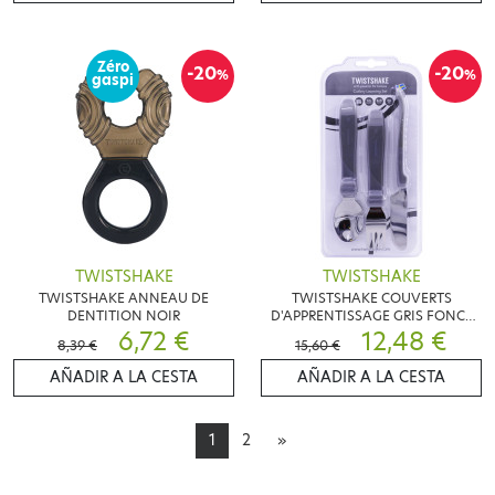
Zéro
-20
-20
%
%
gaspi
TWISTSHAKE
TWISTSHAKE
TWISTSHAKE ANNEAU DE
TWISTSHAKE COUVERTS
DENTITION NOIR
D'APPRENTISSAGE GRIS FONCE
6,72 €
12M+
12,48 €
8,39 €
15,60 €
AÑADIR A LA CESTA
AÑADIR A LA CESTA
1
2
»