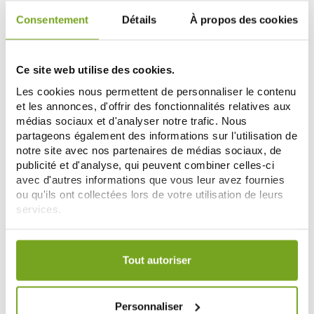
Consentement
Détails
À propos des cookies
-15
%
Ce site web utilise des cookies.
Les cookies nous permettent de personnaliser le contenu
et les annonces, d'offrir des fonctionnalités relatives aux
médias sociaux et d'analyser notre trafic. Nous
partageons également des informations sur l'utilisation de
notre site avec nos partenaires de médias sociaux, de
BIOFLORAL
BIOFLORAL
publicité et d'analyse, qui peuvent combiner celles-ci
BIOFLORAL KIDS APAISEMENT
BIOFLORAL SOS JOUR SEREIN
avec d'autres informations que vous leur avez fournies
PETIT TOURBILLON GOMMES
PASTILLES GOÛT CITRON 50G
ou qu'ils ont collectées lors de votre utilisation de leurs
GOÛT MANDARINE 45G
6,92 €
11,12 €
8,14 €
services.
AÑADIR A LA CESTA
AÑADIR A LA CESTA
Votre choix de consentement est conservé pendant une
durée de 12 mois.
Tout autoriser
-10
%
Personnaliser