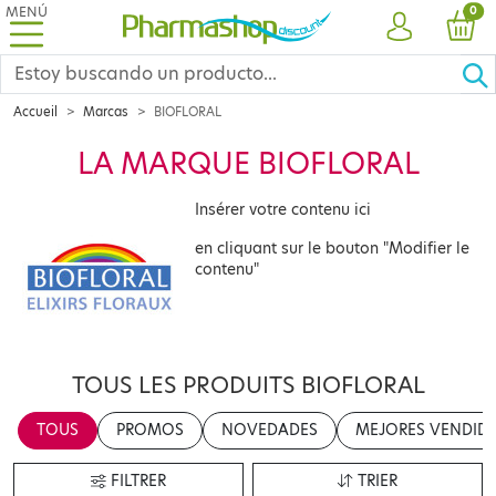
MENÚ
PRO
0
CUENTA
CES
Accueil
Marcas
BIOFLORAL
LA MARQUE BIOFLORAL
Insérer votre contenu ici
en cliquant sur le bouton "Modifier le
contenu"
TOUS LES PRODUITS BIOFLORAL
TOUS
PROMOS
NOVEDADES
MEJORES VENDID
FILTRER
TRIER