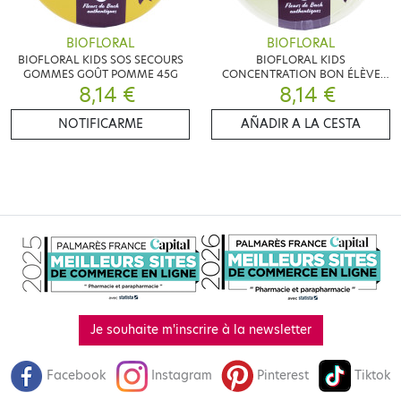
BIOFLORAL
BIOFLORAL
BIOFLORAL KIDS SOS SECOURS
BIOFLORAL KIDS
GOMMES GOÛT POMME 45G
CONCENTRATION BON ÉLÈVE
8,14 €
GOMMES GOÛT CASSIS 45G
8,14 €
NOTIFICARME
AÑADIR A LA CESTA
Je souhaite m'inscrire à la newsletter
Facebook
Instagram
Pinterest
Tiktok