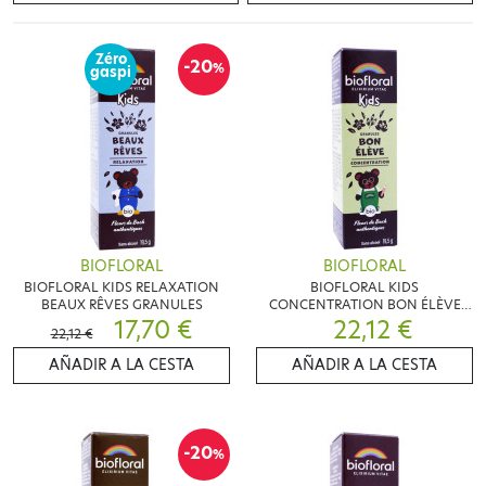
Zéro
-20
%
gaspi
BIOFLORAL
BIOFLORAL
BIOFLORAL KIDS RELAXATION
BIOFLORAL KIDS
BEAUX RÊVES GRANULES
CONCENTRATION BON ÉLÈVE
17,70 €
GRANULES
22,12 €
22,12 €
AÑADIR A LA CESTA
AÑADIR A LA CESTA
-20
%