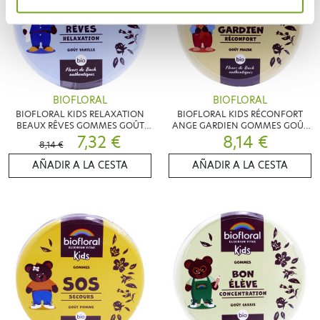
BIOFLORAL
BIOFLORAL
BIOFLORAL KIDS RELAXATION
BIOFLORAL KIDS RÉCONFORT
BEAUX RÊVES GOMMES GOÛT
ANGE GARDIEN GOMMES GOÛT
VANILLE 45G
7,32 €
FRAISE 45G
8,14 €
8,14 €
AÑADIR A LA CESTA
AÑADIR A LA CESTA