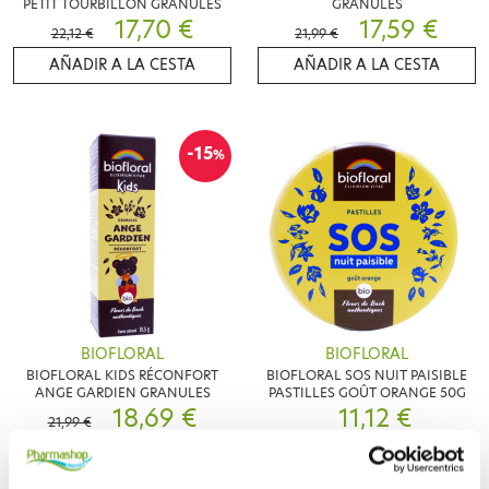
PETIT TOURBILLON GRANULES
GRANULES
17,70 €
17,59 €
22,12 €
21,99 €
AÑADIR A LA CESTA
AÑADIR A LA CESTA
-15
%
BIOFLORAL
BIOFLORAL
BIOFLORAL KIDS RÉCONFORT
BIOFLORAL SOS NUIT PAISIBLE
ANGE GARDIEN GRANULES
PASTILLES GOÛT ORANGE 50G
18,69 €
11,12 €
21,99 €
AÑADIR A LA CESTA
AÑADIR A LA CESTA