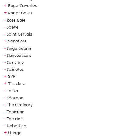
+
Roge Cavailles
+
Roger Gallet
Rose Baie
Saeve
Saint Gervais
+
Sanoflore
Singuladerm
Skinceuticals
Soins bio
Solinotes
+
SVR
+
T.Leclerc
Talika
Téoxane
The Ordinary
Topicrem
Torriden
Unbottled
+
Uriage