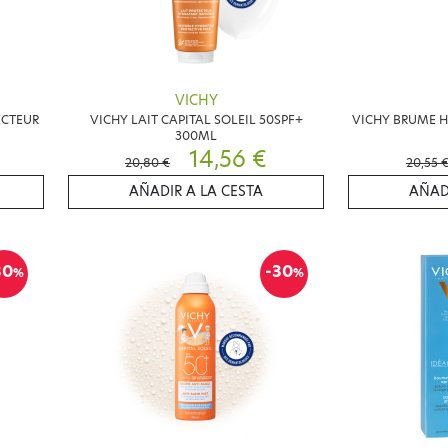
VICHY
ECTEUR
VICHY LAIT CAPITAL SOLEIL 50SPF+
VICHY BRUME H
300ML
14,56 €
20,80 €
20,55 
AÑADIR A LA CESTA
AÑAD
30
-30
%
%