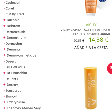
Codexial
Curél
Cut By Fred
+
Darphin
VICHY
+
Delarom
VICHY CAPITAL SOLEIL LAIT PROT
Dermaceutic
SPF30 HYDRATANT 300ML
+
Dermatherm
14,38 €
20,55 €
Dermeden
AÑADIR A LA CESTA
+
Dermina
+
Dermo-cosmétique
Desert
DIETWORLD
-
+
Dr Hauschka
Dr Jart+
+
Ducray
Ecosecret
Elancyl
+
Embryolisse
+
Eneomey Mene&Moy