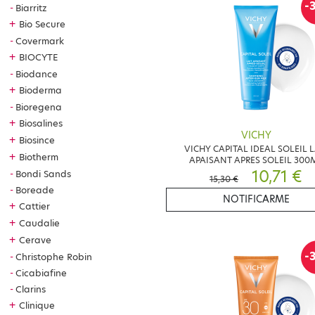
-
Biarritz
+
Bio Secure
Covermark
+
BIOCYTE
Biodance
+
Bioderma
Bioregena
+
Biosalines
VICHY
+
Biosince
VICHY CAPITAL IDEAL SOLEIL L
+
Biotherm
APAISANT APRES SOLEIL 300
10,71 €
Bondi Sands
15,30 €
Boreade
NOTIFICARME
+
Cattier
+
Caudalie
+
Cerave
-
Christophe Robin
Cicabiafine
Clarins
+
Clinique