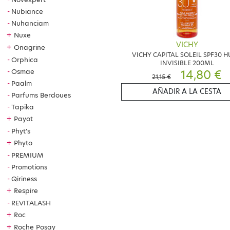
Nubiance
Nuhanciam
+
Nuxe
VICHY
+
Onagrine
VICHY CAPITAL SOLEIL SPF30 H
Orphica
INVISIBLE 200ML
14,80 €
Osmae
21,15 €
Paalm
AÑADIR A LA CESTA
Parfums Berdoues
Tapika
+
Payot
Phyt's
+
Phyto
PREMIUM
Promotions
Qiriness
+
Respire
REVITALASH
+
Roc
+
Roche Posay