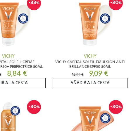
-33
-30
%
%
VICHY
VICHY
PITAL SOLEIL CREME
VICHY CAPITAL SOLEIL EMULSION ANTI
F50+ PERFECTRICE 50ML
BRILLANCE SPF50 50ML
8,84 €
9,09 €
€
12,99 €
IR A LA CESTA
AÑADIR A LA CESTA
-30
-30
%
%