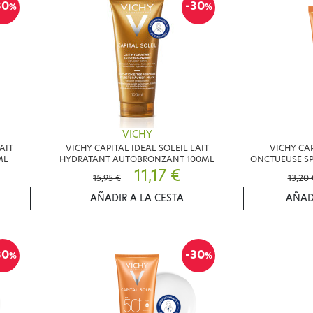
30
-30
%
%
VICHY
AIT
VICHY CAPITAL IDEAL SOLEIL LAIT
VICHY CA
ML
HYDRATANT AUTOBRONZANT 100ML
ONCTUEUSE SP
11,17 €
15,95 €
13,20 
AÑADIR A LA CESTA
AÑAD
30
-30
%
%