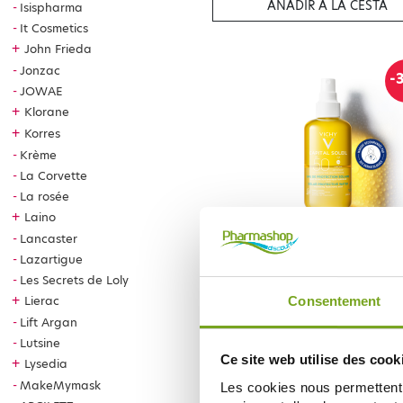
AÑADIR A LA CESTA
Isispharma
It Cosmetics
+
John Frieda
Jonzac
-
JOWAE
+
Klorane
+
Korres
Krème
La Corvette
La rosée
+
Laino
Lancaster
VICHY
Lazartigue
VICHY CAPITAL SOLEIL SPF 5
HYDRATANTE 200ML
Les Secrets de Loly
12,91 €
18,45 €
+
Lierac
Consentement
Lift Argan
AÑADIR A LA CESTA
Lutsine
Ce site web utilise des cook
+
Lysedia
MakeMymask
Les cookies nous permettent d
-