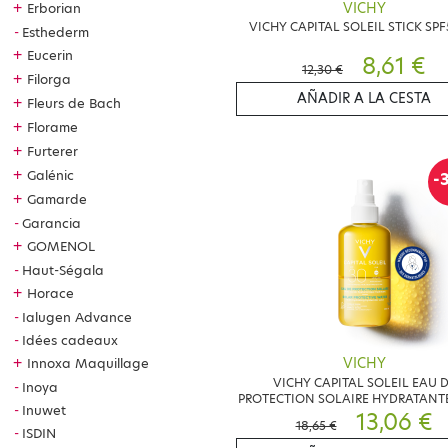
VICHY
+
Erborian
VICHY CAPITAL SOLEIL STICK SPF
Esthederm
+
Eucerin
8,61 €
12,30 €
+
Filorga
AÑADIR A LA CESTA
+
Fleurs de Bach
+
Florame
+
Furterer
+
Galénic
-
+
Gamarde
Garancia
+
GOMENOL
Haut-Ségala
+
Horace
Ialugen Advance
Idées cadeaux
+
Innoxa Maquillage
VICHY
VICHY CAPITAL SOLEIL EAU 
Inoya
PROTECTION SOLAIRE HYDRATANTE
Inuwet
200ML
13,06 €
18,65 €
ISDIN