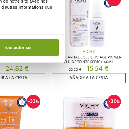
on de notre site avec nos
 d'autres informations que
Tout autoriser
VICHY
VICHY
L SOLEIL UV AGE FLUIDE
VICHY CAPITAL SOLEIL UV AGE PIGMENT
PF50+ 80ML
FLUIDE TEINTÉ SPF50+ 40ML
24,82 €
15,54 €
22,20 €
IR A LA CESTA
AÑADIR A LA CESTA
-33
-30
%
%