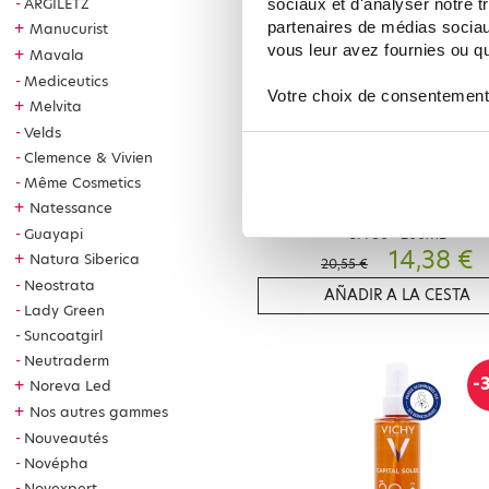
ARGILETZ
sociaux et d'analyser notre t
partenaires de médias sociaux
+
Manucurist
vous leur avez fournies ou qu'
+
Mavala
Mediceutics
Votre choix de consentement
+
Melvita
Velds
Clemence & Vivien
Même Cosmetics
VICHY
+
Natessance
VICHY CAPITAL SOLEIL HUILE INV
Guayapi
SPF50+ 200ML
14,38 €
+
Natura Siberica
20,55 €
Neostrata
AÑADIR A LA CESTA
Lady Green
Suncoatgirl
Neutraderm
-
+
Noreva Led
+
Nos autres gammes
Nouveautés
Novépha
Novexpert