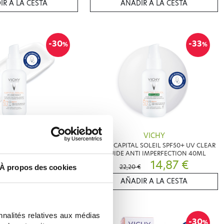
IR A LA CESTA
AÑADIR A LA CESTA
-30
-33
%
%
VICHY
VICHY
L SOLEIL FLUIDE UV AGE
VICHY CAPITAL SOLEIL SPF50+ UV CLEAR
Y SPF50+ 40ML
FLUIDE ANTI IMPERFECTION 40ML
15,50 €
14,87 €
22,20 €
À propos des cookies
IR A LA CESTA
AÑADIR A LA CESTA
nnalités relatives aux médias
-30
-30
%
%