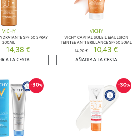
VICHY
VICHY
YDRATANTE SPF 50 SPRAY
VICHY CAPITAL SOLEIL EMULSION
200ML
TEINTEE ANTI BRILLANCE SPF50 50ML
14,38 €
10,43 €
€
14,90 €
IR A LA CESTA
AÑADIR A LA CESTA
-30
-30
%
%