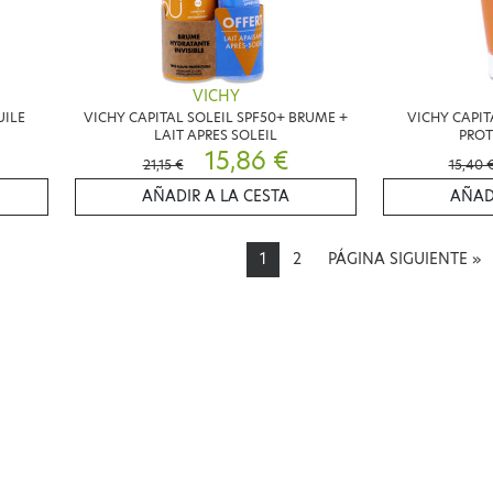
VICHY
UILE
VICHY CAPITAL SOLEIL SPF50+ BRUME +
VICHY CAPIT
LAIT APRES SOLEIL
PROT
15,86 €
21,15 €
15,40 
AÑADIR A LA CESTA
AÑAD
1
2
PÁGINA SIGUIENTE
»