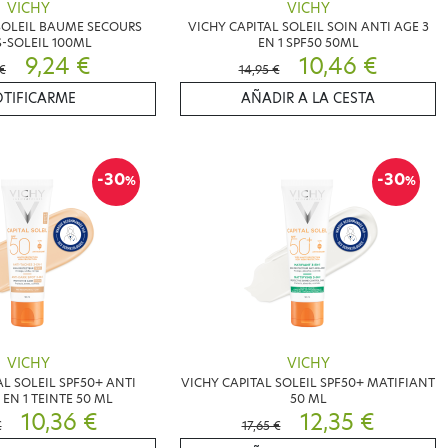
VICHY
VICHY
SOLEIL BAUME SECOURS
VICHY CAPITAL SOLEIL SOIN ANTI AGE 3
-SOLEIL 100ML
EN 1 SPF50 50ML
9,24 €
10,46 €
 €
14,95 €
TIFICARME
AÑADIR A LA CESTA
-30
-30
%
%
VICHY
VICHY
AL SOLEIL SPF50+ ANTI
VICHY CAPITAL SOLEIL SPF50+ MATIFIANT
 EN 1 TEINTE 50 ML
50 ML
10,36 €
12,35 €
€
17,65 €