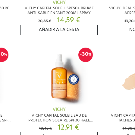
VICHY
50 9G
VICHY CAPITAL SOLEIL SPF50+ BRUME
VICHY IDEAL 
ANTI-SABLE ENFANT 200ML SPRAY
APRES
14,59 €
20,85 €
13,20
AÑADIR A LA CESTA
NO
30
-30
%
%
VICHY
DE
VICHY CAPITAL SOLEIL EAU DE
VICHY CAPIT
 SPF30
PROTECTION SOLAIRE SPF30 HALE
TACHES 3
SUBLIME 200ML
12,91 €
18,45 €
14,80 