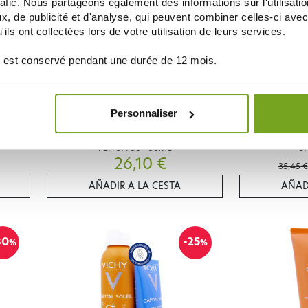
rafic. Nous partageons également des informations sur l'utilisati
, de publicité et d'analyse, qui peuvent combiner celles-ci avec
ils ont collectées lors de votre utilisation de leurs services.
 est conservé pendant une durée de 12 mois.
Personnaliser
VICHY
ISIBLE
VICHY MINERAL 89 FLUIDE HYDRATATION
VICHY CAPITA
72H SPF50+ 50ML
S
26,10 €
35,45 €
AÑADIR A LA CESTA
AÑAD
30
-25
%
%