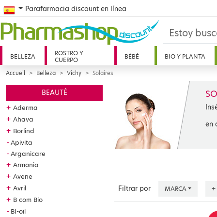
Spanish
Parafarmacia discount en línea
ROSTRO Y
BELLEZA
BÉBÉ
BIO Y PLANTA
CUERPO
Accueil
Belleza
Vichy
Solaires
SO
BEAUTÉ
Ins
+
Aderma
+
Ahava
en 
+
Borlind
Apivita
Arganicare
+
Armonia
+
Avene
+
Avril
Filtrar por
MARCA
+
+
B com Bio
BI-oil