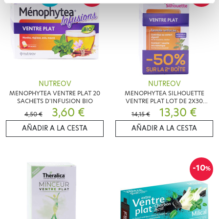
NUTREOV
NUTREOV
MENOPHYTEA VENTRE PLAT 20
MENOPHYTEA SILHOUETTE
SACHETS D'INFUSION BIO
VENTRE PLAT LOT DE 2X30
3,60 €
COMPRIMES
13,30 €
4,50 €
14,15 €
AÑADIR A LA CESTA
AÑADIR A LA CESTA
-10
%