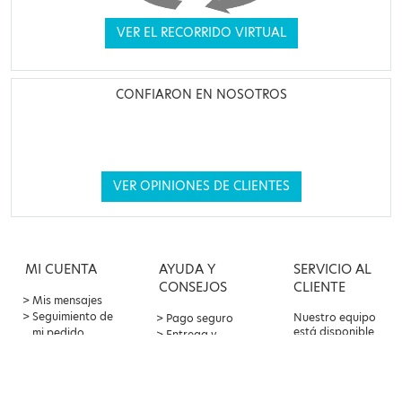
VER EL RECORRIDO VIRTUAL
CONFIARON EN NOSOTROS
VER OPINIONES DE CLIENTES
MI CUENTA
AYUDA Y
SERVICIO AL
CONSEJOS
CLIENTE
Mis mensajes
Seguimiento de
Nuestro equipo
Pago seguro
está disponible
mi pedido
Entrega y
por correo
Oferta de
devoluciones
electrónico a
patrocinio
Contacto y
través de su
Puntos de
atención al
cuenta de cliente
lealtad
cliente