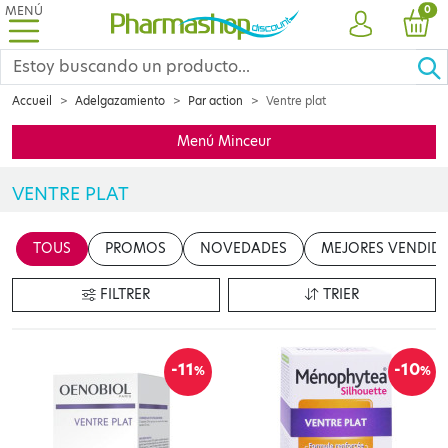
MENÚ
PRO
0
CUENTA
CES
Accueil
Adelgazamiento
Par action
Ventre plat
Menú Minceur
VENTRE PLAT
Eliminer les kilos en trop ? Réduire les capitons et alléger sa si
TOUS
PROMOS
NOVEDADES
MEJORES VENDID
FILTRER
TRIER
-11
-10
%
%