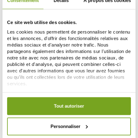
Consentement
Détails
À propos des cookies
Ce site web utilise des cookies.
-50
%
Les cookies nous permettent de personnaliser le contenu
et les annonces, d'offrir des fonctionnalités relatives aux
médias sociaux et d'analyser notre trafic. Nous
partageons également des informations sur l'utilisation de
notre site avec nos partenaires de médias sociaux, de
publicité et d'analyse, qui peuvent combiner celles-ci
avec d'autres informations que vous leur avez fournies
ou qu'ils ont collectées lors de votre utilisation de leurs
ELANCYL
SOMATOLINE
services.
ELANCYL SLIM DESIGN VENTRE
SOMATOLINE AMINCISSANT
ET ZONES REBELLES 150ML
VENTRE ET HANCHES EFFET
Votre choix de consentement est conservé pendant une
27,99 €
CHAUD 250ML
17,85 €
35,70 €
durée de 12 mois.
Tout autoriser
AÑADIR A LA CESTA
AÑADIR A LA CESTA
Personnaliser
Zéro
-20
-6
%
%
gaspi