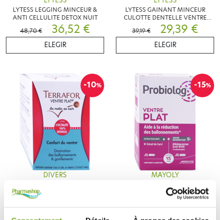
LYTESS
LYTESS
LYTESS LEGGING MINCEUR &
LYTESS GAINANT MINCEUR
ANTI CELLULITE DETOX NUIT
CULOTTE DENTELLE VENTRE
36,52 €
PLAT
29,39 €
48,70 €
39,19 €
ELEGIR
ELEGIR
-10
-15
%
%
DIVERS
MAYOLY
TERRAFOR VENTRE PLAT 60
PROBIOLOG VENTRE PLAT 30
GELULES
GELULES
9,18 €
8,67 €
10,20 €
10,20 €
AÑADIR A LA CESTA
NOTIFICARME