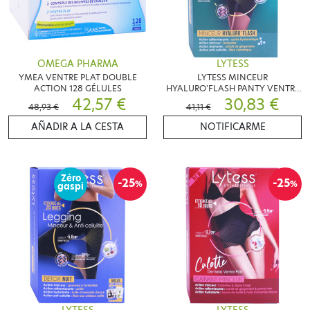
OMEGA PHARMA
LYTESS
YMEA VENTRE PLAT DOUBLE
LYTESS MINCEUR
ACTION 128 GÉLULES
HYALURO'FLASH PANTY VENTRE
42,57 €
PLAT
30,83 €
48,93 €
41,11 €
AÑADIR A LA CESTA
NOTIFICARME
Zéro
-25
-25
%
%
gaspi