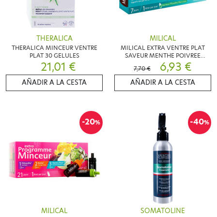
THERALICA
MILICAL
THERALICA MINCEUR VENTRE
MILICAL EXTRA VENTRE PLAT
PLAT 30 GELULES
SAVEUR MENTHE POIVREE
21,01 €
7X10ML
6,93 €
7,70 €
AÑADIR A LA CESTA
AÑADIR A LA CESTA
-20
-40
%
%
MILICAL
SOMATOLINE