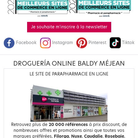
Je souhaite m'inscrire à la newsletter
Facebook
Instagram
Pinterest
Tiktok
DROGUERÍA ONLINE BALDY MÉJEAN
LE SITE DE PARAPHARMACIE EN LIGNE
Retrouvez plus de
20 000 références
à prix discount, de
nombreuses offres et promotions ainsi que toutes vos
marques préférées,
Filorga
,
Nuxe
,
Caudalie
,
Rosebaie
,