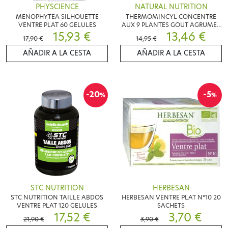
PHYSCIENCE
NATURAL NUTRITION
MENOPHYTEA SILHOUETTE
THERMOMINCYL CONCENTRE
VENTRE PLAT 60 GELULES
AUX 9 PLANTES GOUT AGRUMES
15,93 €
250ML
13,46 €
17,90 €
14,95 €
AÑADIR A LA CESTA
AÑADIR A LA CESTA
-20
-5
%
%
STC NUTRITION
HERBESAN
STC NUTRITION TAILLE ABDOS
HERBESAN VENTRE PLAT N°10 20
VENTRE PLAT 120 GELULES
SACHETS
17,52 €
3,70 €
21,90 €
3,90 €