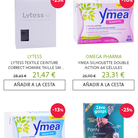
-25
-10
%
%
LYTESS
OMEGA PHARMA
LYTESS TEXTILE CEINTURE
YMEA SILHOUETTE DOUBLE
CORRECT HOMME TAILLE SM
ACTION 64 GÉLULES
NOIR
21,47 €
23,31 €
28,63 €
25,90 €
AÑADIR A LA CESTA
AÑADIR A LA CESTA
Zéro
-13
-25
%
%
gaspi