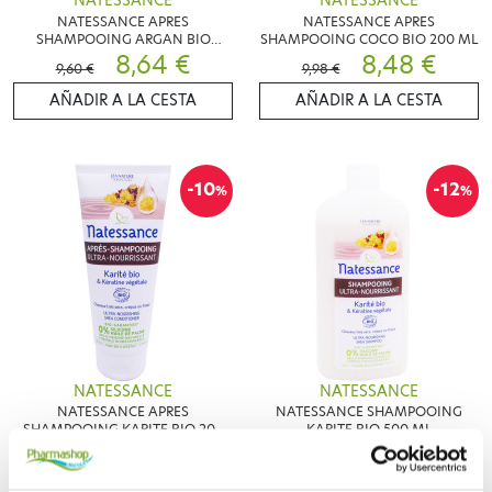
NATESSANCE
NATESSANCE
NATESSANCE APRES
NATESSANCE APRES
SHAMPOOING ARGAN BIO
SHAMPOOING COCO BIO 200 ML
200ML
8,64 €
8,48 €
9,60 €
9,98 €
AÑADIR A LA CESTA
AÑADIR A LA CESTA
-10
-12
%
%
NATESSANCE
NATESSANCE
NATESSANCE APRES
NATESSANCE SHAMPOOING
SHAMPOOING KARITE BIO 200
KARITE BIO 500 ML
ML
8,91 €
8,97 €
9,90 €
10,19 €
AÑADIR A LA CESTA
AÑADIR A LA CESTA