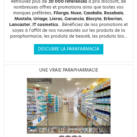
Retrouvez plus de
20 000 références
à prix discount, de
nombreuses offres et promotions ainsi que toutes vos
marques préférées,
Filorga
,
Nuxe
,
Caudalie
,
Rosebaie
,
Mustela
,
Uriage
,
Lierac
,
Garancia
,
Biocyte
,
Erborian
,
Lancaster
,
IT cosmetics
... Bénéficiez de nos promotions et
soyez à l'affût de nos nouveautés sur les produits de la
parapharmacie, les produits de beauté, les produits bio...
DESCUBRE LA PARAFARMACIA
UNE VRAIE PARAPHARMACIE