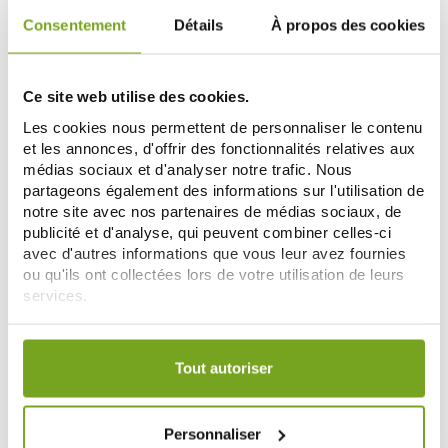
Consentement
Détails
À propos des cookies
-11
%
Ce site web utilise des cookies.
Les cookies nous permettent de personnaliser le contenu
et les annonces, d'offrir des fonctionnalités relatives aux
médias sociaux et d'analyser notre trafic. Nous
partageons également des informations sur l'utilisation de
notre site avec nos partenaires de médias sociaux, de
publicité et d'analyse, qui peuvent combiner celles-ci
avec d'autres informations que vous leur avez fournies
NATESSANCE
NATESSANCE
ou qu'ils ont collectées lors de votre utilisation de leurs
NATESSANCE SHAMPOOING
NATESSANCE SHAMPOOING
services.
ARGAN BIO 500 ML
COCO BIO 500 ML
10,19 €
7,11 €
7,99 €
Votre choix de consentement est conservé pendant une
AÑADIR A LA CESTA
AÑADIR A LA CESTA
durée de 12 mois.
Tout autoriser
-11
Personnaliser
%