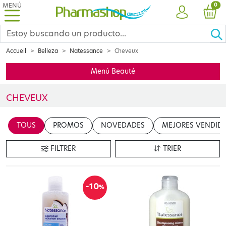
MENÚ
PRO
0
CUENTA
CES
Accueil
Belleza
Natessance
Cheveux
Menú Beauté
CHEVEUX
La marque
NATESSANCE
offre des produits de soin composés
d’
TOUS
PROMOS
NOVEDADES
MEJORES VENDID
FILTRER
TRIER
-10
%