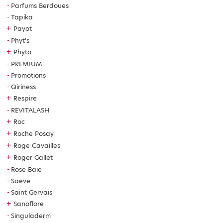
Parfums Berdoues
Tapika
+
Payot
Phyt's
+
Phyto
PREMIUM
Promotions
Qiriness
+
Respire
REVITALASH
+
Roc
+
Roche Posay
+
Roge Cavailles
+
Roger Gallet
Rose Baie
Saeve
Saint Gervais
+
Sanoflore
Singuladerm