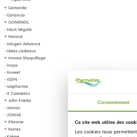
+
Gamarde
Garancia
+
GOMENOL
Haut-Ségala
+
Horace
Ialugen Advance
Idées cadeaux
+
Innoxa Maquillage
Inoya
Inuwet
ISDIN
Isispharma
It Cosmetics
+
John Frieda
Consentement
Jonzac
JOWAE
+
Klorane
Ce site web utilise des cook
+
Korres
Les cookies nous permettent d
Krème