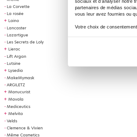
sociaux et d'analyser notre t
La Corvette
partenaires de médias sociaux
La rosée
vous leur avez fournies ou qu'
+
Laino
Votre choix de consentement
Lancaster
Lazartigue
Les Secrets de Loly
+
Lierac
Lift Argan
Lutsine
+
Lysedia
MakeMymask
ARGILETZ
+
Manucurist
+
Mavala
Mediceutics
+
Melvita
Velds
Clemence & Vivien
Même Cosmetics