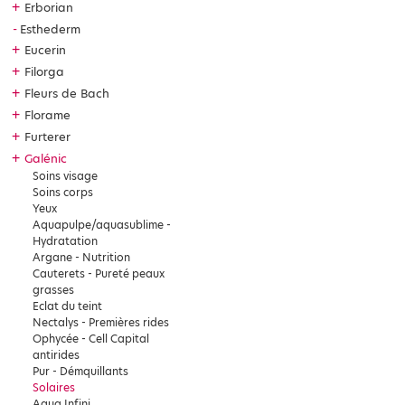
+
Erborian
Esthederm
+
Eucerin
+
Filorga
+
Fleurs de Bach
+
Florame
+
Furterer
+
Galénic
Soins visage
Soins corps
Yeux
Aquapulpe/aquasublime -
Hydratation
Argane - Nutrition
Cauterets - Pureté peaux
grasses
Eclat du teint
Nectalys - Premières rides
Ophycée - Cell Capital
antirides
Pur - Démquillants
Solaires
Aqua Infini