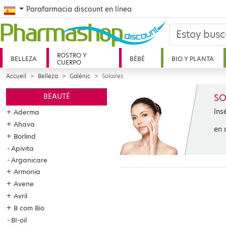
Spanish
Parafarmacia discount en línea
ROSTRO Y
BELLEZA
BÉBÉ
BIO Y PLANTA
CUERPO
Accueil
Belleza
Galénic
Solaires
SO
BEAUTÉ
Ins
+
Aderma
+
Ahava
en 
+
Borlind
Apivita
Arganicare
+
Armonia
+
Avene
+
Avril
+
B com Bio
BI-oil