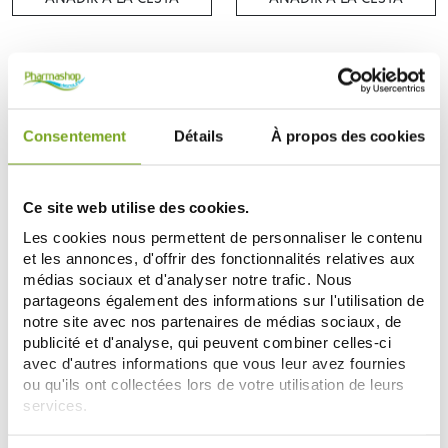
-5
-5
%
%
Consentement
Détails
À propos des cookies
Ce site web utilise des cookies.
Les cookies nous permettent de personnaliser le contenu
et les annonces, d'offrir des fonctionnalités relatives aux
PRANAROM
PRANAROM
médias sociaux et d'analyser notre trafic. Nous
PRANAROM HUILE ESSENTIELLE
PRANAROM HUILE ESSENTIELLE
BIO LAVANDE VRAIE 10ML
BIO BERGAMOTIER 10ML
partageons également des informations sur l'utilisation de
8,51 €
5,68 €
notre site avec nos partenaires de médias sociaux, de
8,96 €
5,97 €
publicité et d'analyse, qui peuvent combiner celles-ci
AÑADIR A LA CESTA
AÑADIR A LA CESTA
avec d'autres informations que vous leur avez fournies
ou qu'ils ont collectées lors de votre utilisation de leurs
services.
-20
-20
%
%
Votre choix de consentement est conservé pendant une