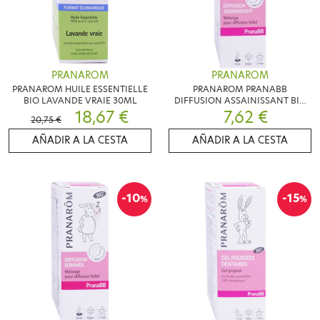
PRANAROM
PRANAROM
PRANAROM HUILE ESSENTIELLE
PRANAROM PRANABB
BIO LAVANDE VRAIE 30ML
DIFFUSION ASSAINISSANT BIO
18,67 €
7,62 €
10ML
20,75 €
AÑADIR A LA CESTA
AÑADIR A LA CESTA
-10
-15
%
%