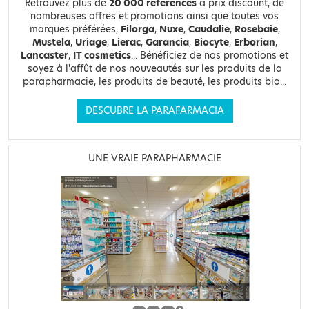
Retrouvez plus de
20 000 références
à prix discount, de
nombreuses offres et promotions ainsi que toutes vos
marques préférées,
Filorga
,
Nuxe
,
Caudalie
,
Rosebaie
,
Mustela
,
Uriage
,
Lierac
,
Garancia
,
Biocyte
,
Erborian
,
Lancaster
,
IT cosmetics
... Bénéficiez de nos promotions et
soyez à l'affût de nos nouveautés sur les produits de la
parapharmacie, les produits de beauté, les produits bio...
DESCUBRE LA PARAFARMACIA
UNE VRAIE PARAPHARMACIE