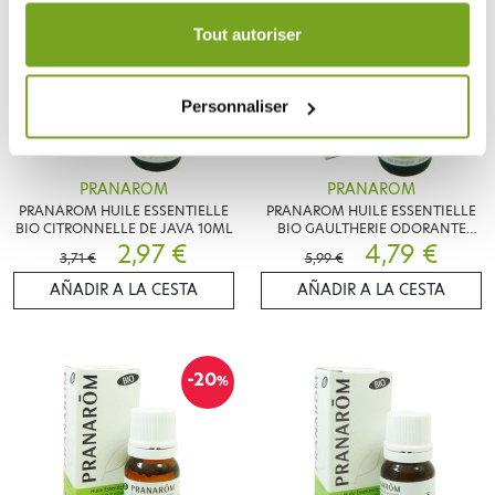
durée de 12 mois.
Tout autoriser
Personnaliser
PRANAROM
PRANAROM
PRANAROM HUILE ESSENTIELLE
PRANAROM HUILE ESSENTIELLE
BIO CITRONNELLE DE JAVA 10ML
BIO GAULTHERIE ODORANTE
2,97 €
10ML
4,79 €
3,71 €
5,99 €
AÑADIR A LA CESTA
AÑADIR A LA CESTA
-20
%