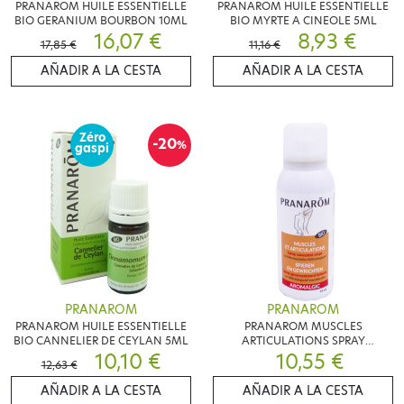
PRANAROM HUILE ESSENTIELLE
PRANAROM HUILE ESSENTIELLE
BIO GERANIUM BOURBON 10ML
BIO MYRTE A CINEOLE 5ML
16,07 €
8,93 €
17,85 €
11,16 €
AÑADIR A LA CESTA
AÑADIR A LA CESTA
Zéro
-20
%
gaspi
PRANAROM
PRANAROM
PRANAROM HUILE ESSENTIELLE
PRANAROM MUSCLES
BIO CANNELIER DE CEYLAN 5ML
ARTICULATIONS SPRAY
10,10 €
CONCENTRE BIO 75 ML
10,55 €
12,63 €
AÑADIR A LA CESTA
AÑADIR A LA CESTA