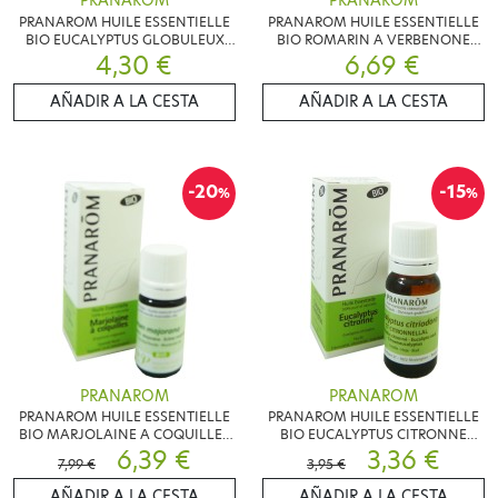
PRANAROM
PRANAROM
PRANAROM HUILE ESSENTIELLE
PRANAROM HUILE ESSENTIELLE
BIO EUCALYPTUS GLOBULEUX
BIO ROMARIN A VERBENONE
4,30 €
10ML
6,69 €
5ML
AÑADIR A LA CESTA
AÑADIR A LA CESTA
-20
-15
%
%
PRANAROM
PRANAROM
PRANAROM HUILE ESSENTIELLE
PRANAROM HUILE ESSENTIELLE
BIO MARJOLAINE A COQUILLES
BIO EUCALYPTUS CITRONNE
5ML
6,39 €
10ML
3,36 €
7,99 €
3,95 €
AÑADIR A LA CESTA
AÑADIR A LA CESTA