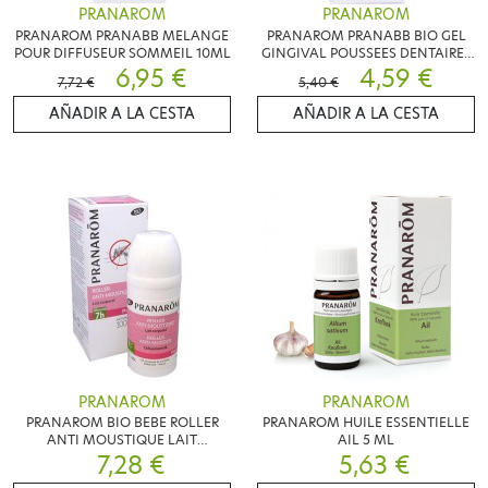
PRANAROM
PRANAROM
PRANAROM PRANABB MELANGE
PRANAROM PRANABB BIO GEL
POUR DIFFUSEUR SOMMEIL 10ML
GINGIVAL POUSSEES DENTAIRES
6,95 €
15G
4,59 €
7,72 €
5,40 €
AÑADIR A LA CESTA
AÑADIR A LA CESTA
PRANAROM
PRANAROM
PRANAROM BIO BEBE ROLLER
PRANAROM HUILE ESSENTIELLE
ANTI MOUSTIQUE LAIT
AIL 5 ML
CORPOREL 30 ML
7,28 €
5,63 €