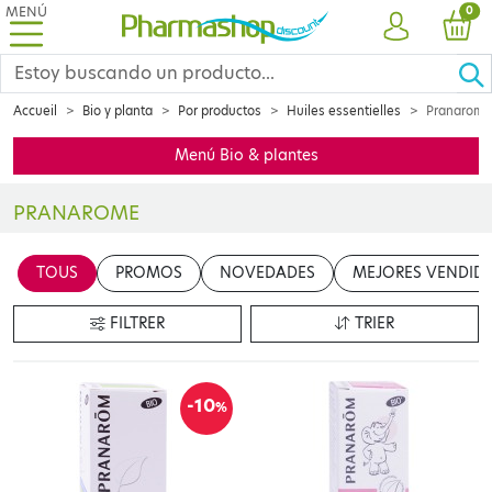
MENÚ
PRO
0
CUENTA
CES
Accueil
Bio y planta
Por productos
Huiles essentielles
Pranarome
Menú Bio & plantes
PRANAROME
Insérer votre contenu ici
TOUS
PROMOS
NOVEDADES
MEJORES VENDID
en cliquant sur le bouton "Modifier le contenu"
FILTRER
TRIER
-10
%