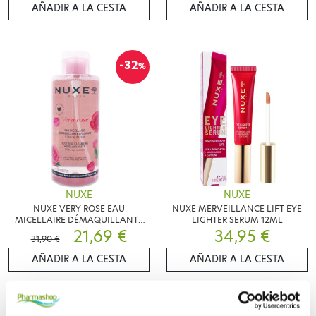
AÑADIR A LA CESTA
AÑADIR A LA CESTA
-32
%
NUXE
NUXE
NUXE VERY ROSE EAU
NUXE MERVEILLANCE LIFT EYE
MICELLAIRE DÉMAQUILLANTE
LIGHTER SERUM 12ML
750ML
21,69 €
34,95 €
31,90 €
AÑADIR A LA CESTA
AÑADIR A LA CESTA