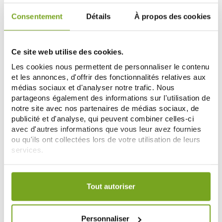
-10
%
Consentement
Détails
À propos des cookies
Ce site web utilise des cookies.
Les cookies nous permettent de personnaliser le contenu
et les annonces, d'offrir des fonctionnalités relatives aux
médias sociaux et d'analyser notre trafic. Nous
NUXE
NUXE
partageons également des informations sur l'utilisation de
NUXE ROUTINE ANTI AGE
NUXE PRODIGIEUX HYALU BOOST
notre site avec nos partenaires de médias sociaux, de
GLOBAL TROUSSE + 3 SOINS
STICK YEUX DEFATIGUANT 8.5G
86,58 €
26,45 €
publicité et d'analyse, qui peuvent combiner celles-ci
96,20 €
avec d'autres informations que vous leur avez fournies
AÑADIR A LA CESTA
AÑADIR A LA CESTA
ou qu'ils ont collectées lors de votre utilisation de leurs
services.
Votre choix de consentement est conservé pendant une
-10
%
durée de 12 mois.
Tout autoriser
Personnaliser