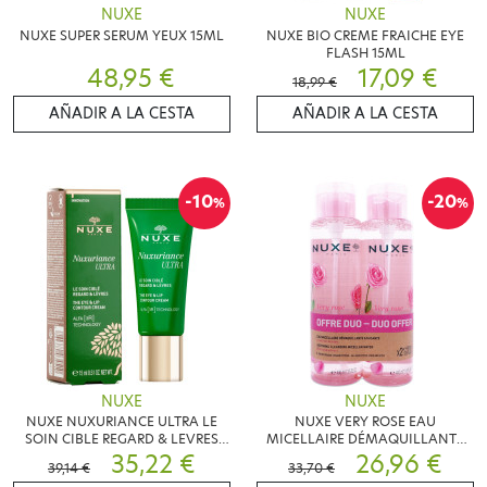
NUXE
NUXE
NUXE SUPER SERUM YEUX 15ML
NUXE BIO CREME FRAICHE EYE
FLASH 15ML
48,95 €
17,09 €
18,99 €
AÑADIR A LA CESTA
AÑADIR A LA CESTA
-10
-20
%
%
NUXE
NUXE
NUXE NUXURIANCE ULTRA LE
NUXE VERY ROSE EAU
SOIN CIBLE REGARD & LEVRES
MICELLAIRE DÉMAQUILLANTE
15ML
35,22 €
LOT DE 2X400ML
26,96 €
39,14 €
33,70 €