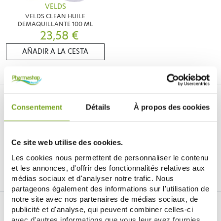
VELDS
VELDS CLEAN HUILE
DEMAQUILLANTE 100 ML
23,58 €
AÑADIR A LA CESTA
Consentement
Détails
À propos des cookies
Ce site web utilise des cookies.
Je souhaite m'inscrire à la newsletter
Les cookies nous permettent de personnaliser le contenu
et les annonces, d'offrir des fonctionnalités relatives aux
Facebook
Instagram
Pinterest
Tiktok
médias sociaux et d'analyser notre trafic. Nous
partageons également des informations sur l'utilisation de
notre site avec nos partenaires de médias sociaux, de
DROGUERÍA ONLINE BALDY MÉJEAN
publicité et d'analyse, qui peuvent combiner celles-ci
avec d'autres informations que vous leur avez fournies