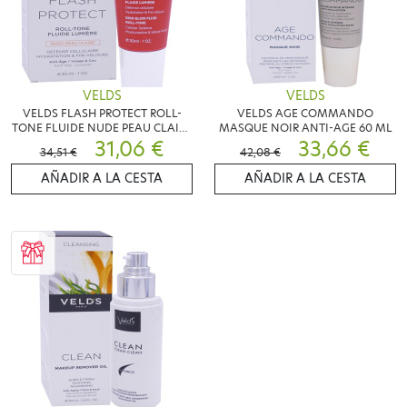
VELDS
VELDS
VELDS FLASH PROTECT ROLL-
VELDS AGE COMMANDO
TONE FLUIDE NUDE PEAU CLAIRE
MASQUE NOIR ANTI-AGE 60 ML
30 ML
31,06 €
33,66 €
34,51 €
42,08 €
AÑADIR A LA CESTA
AÑADIR A LA CESTA