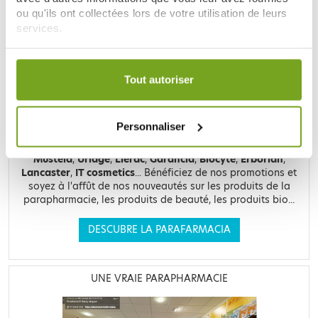
LE SITE DE PARAPHARMACIE EN LIGNE
ou qu'ils ont collectées lors de votre utilisation de leurs
services.
Votre choix de consentement est conservé pendant une
durée de 12 mois.
Tout autoriser
Retrouvez plus de
20 000 références
à prix discount, de
Personnaliser
nombreuses offres et promotions ainsi que toutes vos
marques préférées,
Filorga
,
Nuxe
,
Caudalie
,
Rosebaie
,
Mustela
,
Uriage
,
Lierac
,
Garancia
,
Biocyte
,
Erborian
,
Lancaster
,
IT cosmetics
... Bénéficiez de nos promotions et
soyez à l'affût de nos nouveautés sur les produits de la
parapharmacie, les produits de beauté, les produits bio...
DESCUBRE LA PARAFARMACIA
UNE VRAIE PARAPHARMACIE