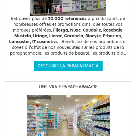
Retrouvez plus de
20 000 références
à prix discount, de
nombreuses offres et promotions ainsi que toutes vos
marques préférées,
Filorga
,
Nuxe
,
Caudalie
,
Rosebaie
,
Mustela
,
Uriage
,
Lierac
,
Garancia
,
Biocyte
,
Erborian
,
Lancaster
,
IT cosmetics
... Bénéficiez de nos promotions et
soyez à l'affût de nos nouveautés sur les produits de la
parapharmacie, les produits de beauté, les produits bio...
DESCUBRE LA PARAFARMACIA
UNE VRAIE PARAPHARMACIE