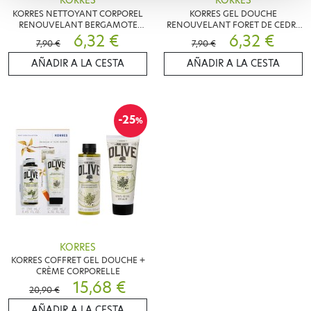
KORRES
KORRES
KORRES NETTOYANT CORPOREL
KORRES GEL DOUCHE
RENOUVELANT BERGAMOTE
RENOUVELANT FORET DE CEDRE
POIRE 250ML
6,32 €
250ML
6,32 €
7,90 €
7,90 €
AÑADIR A LA CESTA
AÑADIR A LA CESTA
-25
%
KORRES
KORRES COFFRET GEL DOUCHE +
CRÈME CORPORELLE
15,68 €
20,90 €
AÑADIR A LA CESTA