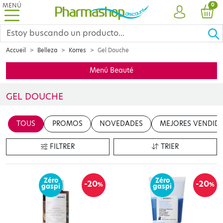
MENÚ
PRO
0
CUENTA
CES
Accueil
Belleza
Korres
Gel Douche
Menú Beauté
GEL DOUCHE
Insérer votre contenu ici
TOUS
PROMOS
NOVEDADES
MEJORES VENDID
en cliquant sur le bouton "Modifier le contenu"
FILTRER
TRIER
Zéro
Zéro
-20
-20
%
%
gaspi
gaspi