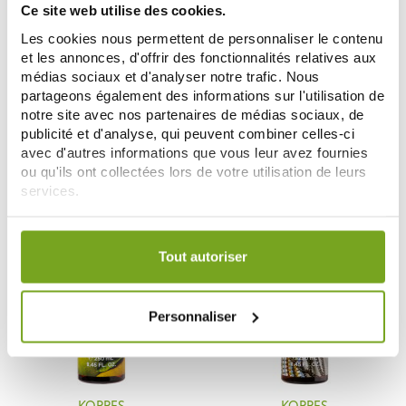
Ce site web utilise des cookies.
Les cookies nous permettent de personnaliser le contenu
et les annonces, d'offrir des fonctionnalités relatives aux
médias sociaux et d'analyser notre trafic. Nous
KORRES
KORRES
partageons également des informations sur l'utilisation de
KORRES NETTOYANT CORPOREL
KORRES NETTOYANT CORPOREL
notre site avec nos partenaires de médias sociaux, de
RENOUVELANT THE A LA
RENOUVELANT VANILLE
MENTHE 250ML
6,32 €
CANNELLE 250ML
5,92 €
publicité et d'analyse, qui peuvent combiner celles-ci
7,90 €
7,90 €
avec d'autres informations que vous leur avez fournies
AÑADIR A LA CESTA
AÑADIR A LA CESTA
ou qu'ils ont collectées lors de votre utilisation de leurs
services.
Votre choix de consentement est conservé pendant une
Zéro
-20
-20
%
%
gaspi
durée de 12 mois.
Tout autoriser
Personnaliser