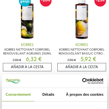
-20
-25
%
%
gaspi
KORRES
KORRES
KORRES NETTOYANT CORPOREL
KORRES NETTOYANT CORPOREL
RENOUVELANT AGRUMES 250ML
RENOUVELANT BASILIC CITRON
6,32 €
250ML
5,92 €
7,90 €
7,90 €
AÑADIR A LA CESTA
AÑADIR A LA CESTA
-20
-25
%
%
Consentement
Détails
À propos des cookies