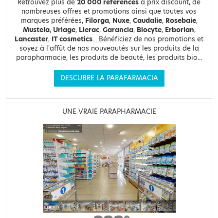
Retrouvez plus de
20 000 références
à prix discount, de
nombreuses offres et promotions ainsi que toutes vos
marques préférées,
Filorga
,
Nuxe
,
Caudalie
,
Rosebaie
,
Mustela
,
Uriage
,
Lierac
,
Garancia
,
Biocyte
,
Erborian
,
Lancaster
,
IT cosmetics
... Bénéficiez de nos promotions et
soyez à l'affût de nos nouveautés sur les produits de la
parapharmacie, les produits de beauté, les produits bio...
DESCUBRE LA PARAFARMACIA
UNE VRAIE PARAPHARMACIE