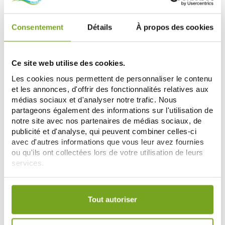
Consentement
Détails
À propos des cookies
-20
-20
%
%
Ce site web utilise des cookies.
Les cookies nous permettent de personnaliser le contenu
et les annonces, d'offrir des fonctionnalités relatives aux
médias sociaux et d'analyser notre trafic. Nous
partageons également des informations sur l'utilisation de
notre site avec nos partenaires de médias sociaux, de
publicité et d'analyse, qui peuvent combiner celles-ci
INELDEA
INELDEA
avec d'autres informations que vous leur avez fournies
INELDEA OLIOSEPTIL BRONCHES
VITAMIN 22 ACEROLA 1000
15 GELULES
TONUS & VITALITE VITAMINE C
ou qu'ils ont collectées lors de votre utilisation de leurs
7,36 €
INELDEA 24 COMPRIMES
6,32 €
services.
9,20 €
7,90 €
AÑADIR A LA CESTA
AÑADIR A LA CESTA
Votre choix de consentement est conservé pendant une
durée de 12 mois.
Tout autoriser