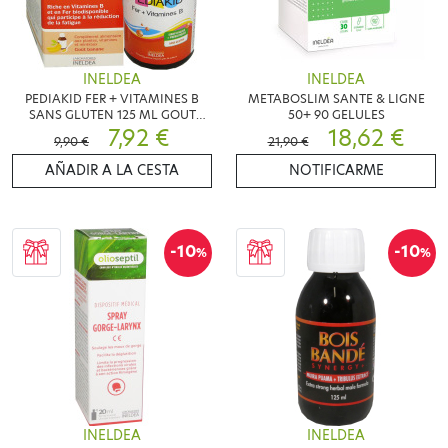
INELDEA
INELDEA
PEDIAKID FER + VITAMINES B
METABOSLIM SANTE & LIGNE
SANS GLUTEN 125 ML GOUT
50+ 90 GELULES
BANANE
7,92 €
18,62 €
9,90 €
21,90 €
AÑADIR A LA CESTA
NOTIFICARME
-10
-10
%
%
INELDEA
INELDEA