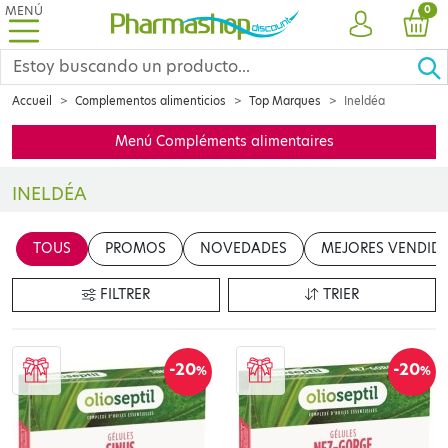
MENÚ
PRO
0
CUENTA
CES
Accueil
Complementos alimenticios
Top Marques
Ineldéa
Menú Compléments alimentaires
INELDÉA
Insérer votre contenu ici
TOUS
PROMOS
NOVEDADES
MEJORES VENDID
en cliquant sur le bouton "Modifier le contenu"
FILTRER
TRIER
-20
-20
%
%