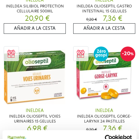
INELDEA
INELDEA
INELDEA SILIBIOL PROTECTION
INELDEA OLIOSEPTIL GASTRO
CELLULAIRE 500ML
INTESTINAL 15 GELULES
20,90 €
7,36 €
9,20 €
AÑADIR A LA CESTA
AÑADIR A LA CESTA
Zéro
-20
%
gaspi
INELDEA
INELDEA
INELDEA OLIOSEPTIL VOIES
INELDEA OLIOSEPTIL GORGE-
URINAIRES 15 GELULES
LARYNX 24 PASTILLES
6,98 €
7,36 €
9,20 €
AÑADIR A LA CESTA
AÑADIR A LA CESTA