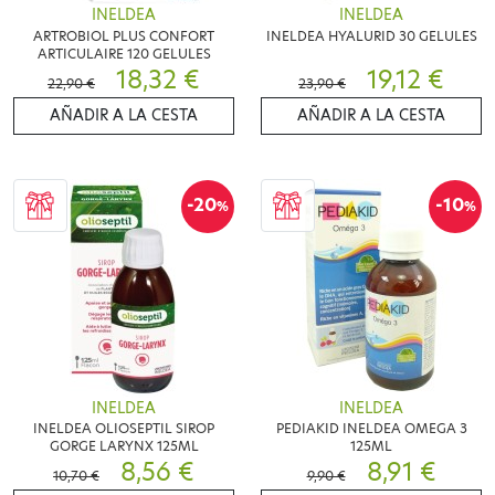
INELDEA
INELDEA
ARTROBIOL PLUS CONFORT
INELDEA HYALURID 30 GELULES
ARTICULAIRE 120 GELULES
18,32 €
19,12 €
22,90 €
23,90 €
AÑADIR A LA CESTA
AÑADIR A LA CESTA
-20
-10
%
%
INELDEA
INELDEA
INELDEA OLIOSEPTIL SIROP
PEDIAKID INELDEA OMEGA 3
GORGE LARYNX 125ML
125ML
8,56 €
8,91 €
10,70 €
9,90 €