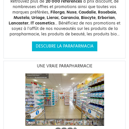
Retrouvez plus de
20 000 références
à prix discount, de
nombreuses offres et promotions ainsi que toutes vos
marques préférées,
Filorga
,
Nuxe
,
Caudalie
,
Rosebaie
,
Mustela
,
Uriage
,
Lierac
,
Garancia
,
Biocyte
,
Erborian
,
Lancaster
,
IT cosmetics
... Bénéficiez de nos promotions et
soyez à l'affût de nos nouveautés sur les produits de la
parapharmacie, les produits de beauté, les produits bio...
DESCUBRE LA PARAFARMACIA
UNE VRAIE PARAPHARMACIE