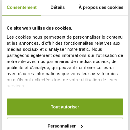
Consentement
Détails
À propos des cookies
-13
-15
%
%
Ce site web utilise des cookies.
Les cookies nous permettent de personnaliser le contenu
et les annonces, d'offrir des fonctionnalités relatives aux
médias sociaux et d'analyser notre trafic. Nous
partageons également des informations sur l'utilisation de
notre site avec nos partenaires de médias sociaux, de
publicité et d'analyse, qui peuvent combiner celles-ci
avec d'autres informations que vous leur avez fournies
JALDES
FORTE PHARMA
ou qu'ils ont collectées lors de votre utilisation de leurs
JALDES ELTEANS PEAU SÈCHE 60
FORTE PHARMA EXPERT
services.
CAPSULES
HYALURONIC INTENSE 30
12,96 €
GELULES
21,08 €
14,90 €
24,80 €
Votre choix de consentement est conservé pendant une
AÑADIR A LA CESTA
NOTIFICARME
durée de 12 mois.
Tout autoriser
-5
Personnaliser
%