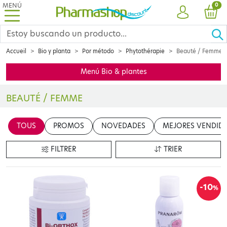
MENÚ
PRO
0
CUENTA
CES
Accueil
Bio y planta
Por método
Phytothérapie
Beauté / Femme
Menú Bio & plantes
BEAUTÉ / FEMME
Les plantes apportent des actifs essentiels à l’organisme humain 
TOUS
PROMOS
NOVEDADES
MEJORES VENDID
FILTRER
TRIER
-10
%