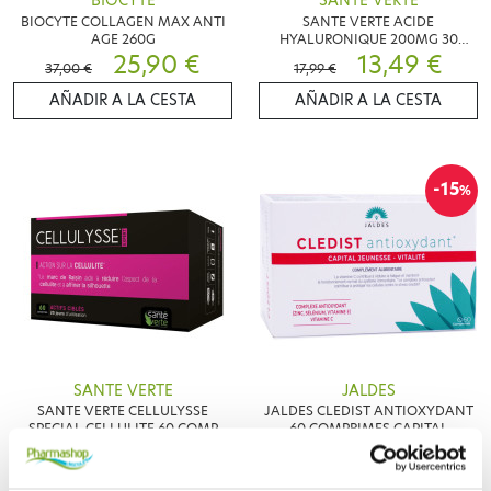
BIOCYTE
SANTE VERTE
BIOCYTE COLLAGEN MAX ANTI
SANTE VERTE ACIDE
AGE 260G
HYALURONIQUE 200MG 30
25,90 €
COMPRIMES
13,49 €
37,00 €
17,99 €
AÑADIR A LA CESTA
AÑADIR A LA CESTA
-15
%
SANTE VERTE
JALDES
SANTE VERTE CELLULYSSE
JALDES CLEDIST ANTIOXYDANT
SPECIAL CELLULITE 60 COMP
60 COMPRIMES CAPITAL
14,99 €
JEUNESSE
14,36 €
16,90 €
AÑADIR A LA CESTA
AÑADIR A LA CESTA