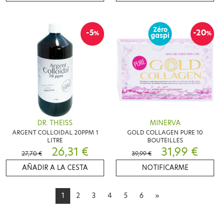
Zéro
-5
-20
%
%
gaspi
DR. THEISS
MINERVA
ARGENT COLLOIDAL 20PPM 1
GOLD COLLAGEN PURE 10
LITRE
BOUTEILLES
26,31 €
31,99 €
27,70 €
39,99 €
AÑADIR A LA CESTA
NOTIFICARME
1
2
3
4
5
6
»