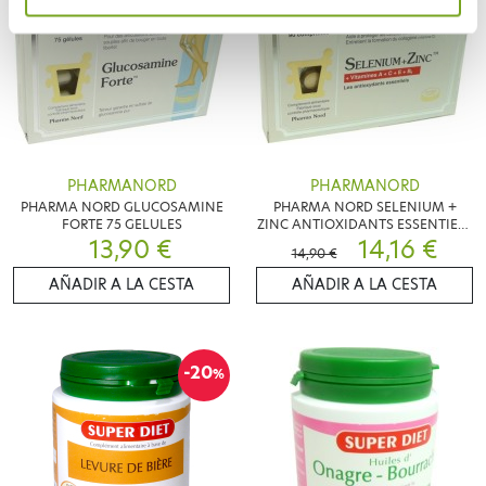
PHARMANORD
PHARMANORD
PHARMA NORD GLUCOSAMINE
PHARMA NORD SELENIUM +
FORTE 75 GELULES
ZINC ANTIOXIDANTS ESSENTIELS
13,90 €
90 COMP
14,16 €
14,90 €
AÑADIR A LA CESTA
AÑADIR A LA CESTA
-20
%