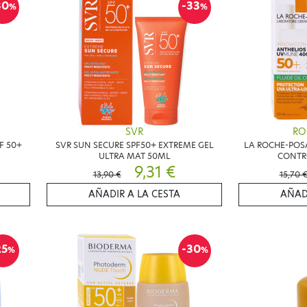
30
-33
%
%
SVR
RO
F 50+
SVR SUN SECURE SPF50+ EXTREME GEL
LA ROCHE-POSA
ULTRA MAT 50ML
CONTR
9,31 €
13,90 €
15,70 
AÑADIR A LA CESTA
AÑAD
25
-30
%
%