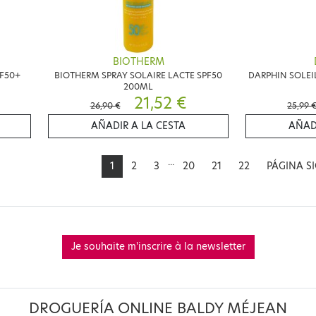
BIOTHERM
F50+
BIOTHERM SPRAY SOLAIRE LACTE SPF50
DARPHIN SOLEIL
200ML
21,52 €
26,90 €
25,99 
AÑADIR A LA CESTA
AÑAD
...
1
2
3
20
21
22
PÁGINA S
Je souhaite m'inscrire à la newsletter
DROGUERÍA ONLINE BALDY MÉJEAN