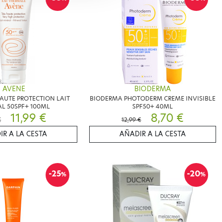
AVENE
BIODERMA
AUTE PROTECTION LAIT
BIODERMA PHOTODERM CREME INVISIBLE
L 50SPF+ 100ML
SPF50+ 40ML
11,99 €
8,70 €
€
12,99 €
IR A LA CESTA
AÑADIR A LA CESTA
-25
-20
%
%