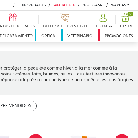
NOVEDADES
SPÉCIAL ÉTÉ
ZÉRO GASPI
MARCAS
PRO
0
RTAS DE REGALOS
BELLEZA DE PRESTIGIO
CUENTA
CESTA
DELGAZAMIENTO
ÓPTICA
VETERINARIO
PROMOCIONES
our protéger la peau été comme hiver, à la mer comme à la
ins : crèmes, laits, brumes, huiles… aux textures innovantes,
e réponse adaptée à chaque type de peau, même les plus fragiles
RES VENDIDOS