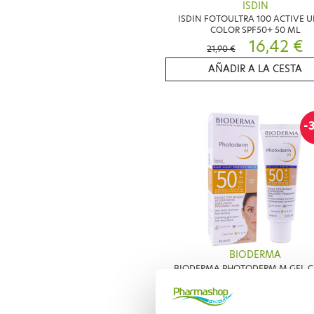
ISDIN
ISDIN FOTOULTRA 100 ACTIVE U
COLOR SPF50+ 50 ML
16,42 €
21,90 €
AÑADIR A LA CESTA
-
BIODERMA
BIODERMA PHOTODERM M GEL 
CLARIFIANT SPF50+ TEINTE CLAIR
10,43 €
14,90 €