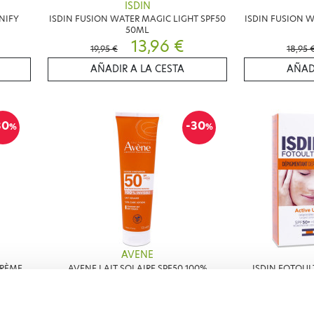
ISDIN
NIFY
ISDIN FUSION WATER MAGIC LIGHT SPF50
ISDIN FUSION 
50ML
13,96 €
19,95 €
18,95 
AÑADIR A LA CESTA
AÑAD
30
-30
%
%
AVENE
CRÈME
AVENE LAIT SOLAIRE SPF50 100%
ISDIN FOTOUL
E 40ML
INVISIBLE 100ML
ACTIVE U
12,39 €
17,70 €
21,90 €