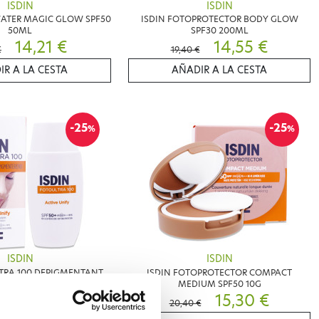
ISDIN
ISDIN
WATER MAGIC GLOW SPF50
ISDIN FOTOPROTECTOR BODY GLOW
50ML
SPF30 200ML
14,21 €
14,55 €
€
19,40 €
IR A LA CESTA
AÑADIR A LA CESTA
-25
-25
%
%
ISDIN
ISDIN
TRA 100 DEPIGMENTANT
ISDIN FOTOPROTECTOR COMPACT
NIFY SPF50+ 50ML
MEDIUM SPF50 10G
16,42 €
15,30 €
20,40 €