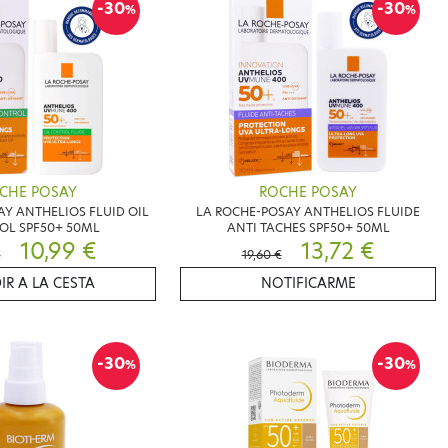
-30
-30
%
%
CHE POSAY
ROCHE POSAY
Y ANTHELIOS FLUID OIL
LA ROCHE-POSAY ANTHELIOS FLUIDE
OL SPF50+ 50ML
ANTI TACHES SPF50+ 50ML
10,99 €
13,72 €
€
19,60 €
IR A LA CESTA
NOTIFICARME
-30
-30
%
%