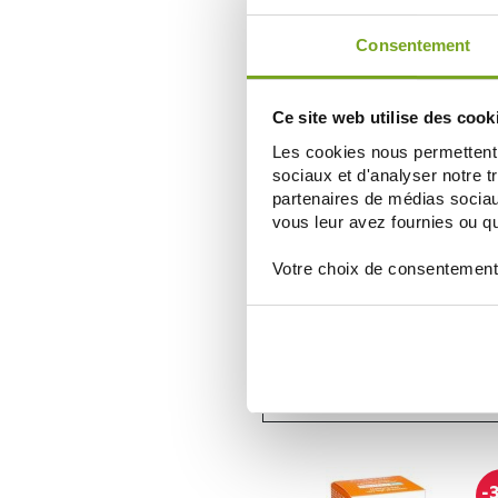
AÑADIR A LA CESTA
Consentement
-
Ce site web utilise des cook
Les cookies nous permettent d
sociaux et d'analyser notre t
partenaires de médias sociaux
vous leur avez fournies ou qu'
Votre choix de consentement
ISDIN
ISDIN FOTOPROTECTOR COMPACT
SPF50 10G
15,30 €
20,40 €
NOTIFICARME
-