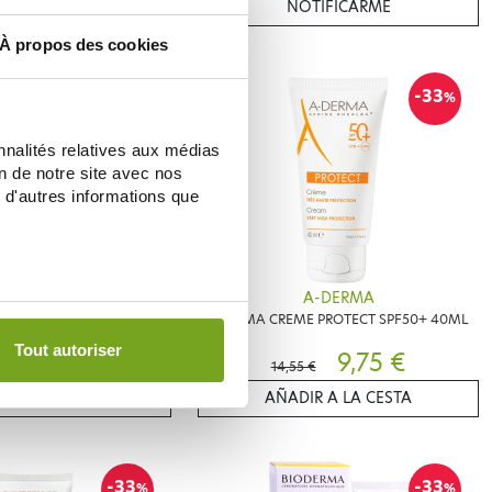
IR A LA CESTA
NOTIFICARME
À propos des cookies
-33
%
nnalités relatives aux médias
on de notre site avec nos
 d'autres informations que
CAUDALIE
A-DERMA
RET DUO ANTI TACHES DE
ADERMA CREME PROTECT SPF50+ 40ML
L'ETE
Tout autoriser
42,79 €
9,75 €
14,55 €
IR A LA CESTA
AÑADIR A LA CESTA
-33
-33
%
%