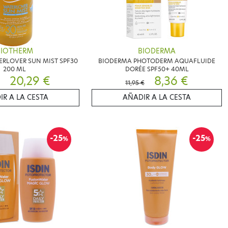
BIOTHERM
BIODERMA
RLOVER SUN MIST SPF30
BIODERMA PHOTODERM AQUAFLUIDE
200 ML
DORÉE SPF50+ 40ML
20,29 €
8,36 €
11,95 €
IR A LA CESTA
AÑADIR A LA CESTA
-25
-25
%
%