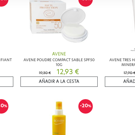
AVENE
IFIANT
AVENE POUDRE COMPACT SABLE SPF50
AVENE TRES H
10G
MINERA
12,93 €
19,30 €
17,90 
AÑADIR A LA CESTA
AÑAD
30
-20
%
%