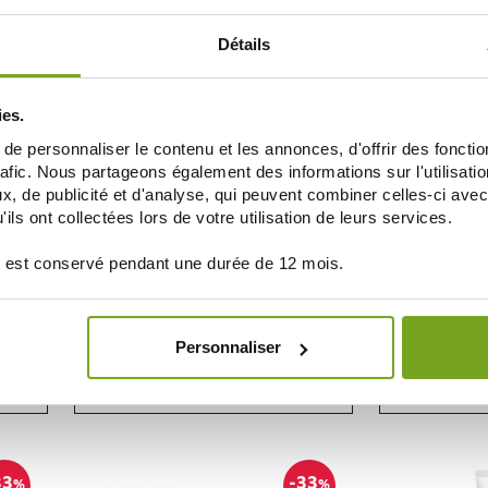
AÑADIR A LA CESTA
AÑAD
Détails
25
-25
%
%
ies.
e personnaliser le contenu et les annonces, d'offrir des fonctio
rafic. Nous partageons également des informations sur l'utilisati
, de publicité et d'analyse, qui peuvent combiner celles-ci avec
ils ont collectées lors de votre utilisation de leurs services.
 est conservé pendant une durée de 12 mois.
ISDIN
 LIGHT
ISDIN FOTOPROTECTOR GEL CREME SPF50
CAUDALIE COFF
100ML
Personnaliser
10,05 €
13,40 €
AÑADIR A LA CESTA
AÑAD
33
-33
%
%