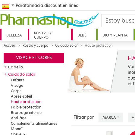
Spanish
Parafarmacia discount en línea
ROSTRO Y
BELLEZA
BÉBÉ
BIO Y PLANTA
CUERPO
Accueil
Rostro y cuerpo
Cuidado solar
Haute protection
HA
VISAGE ET CORPS
Voi
+
Cabello
mon
+
Cuidado solar
aux
Enfants
et 
Visage
Corps
Après-soleil
Haute protection
Faible protection
Bronzage intense
Filtrar por
MARCA
+
Anti-âge
Compléments alimentaires
Monoï
Cheveux