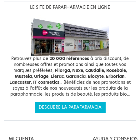
LE SITE DE PARAPHARMACIE EN LIGNE
Retrouvez plus de
20 000 références
à prix discount, de
nombreuses offres et promotions ainsi que toutes vos
marques préférées,
Filorga
,
Nuxe
,
Caudalie
,
Rosebaie
,
Mustela
,
Uriage
,
Lierac
,
Garancia
,
Biocyte
,
Erborian
,
Lancaster
,
IT cosmetics
... Bénéficiez de nos promotions et
soyez à l'affût de nos nouveautés sur les produits de la
parapharmacie, les produits de beauté, les produits bio...
DESCUBRE LA PARAFARMACIA
MI CUENTA
AYUDA Y CONSEJOS