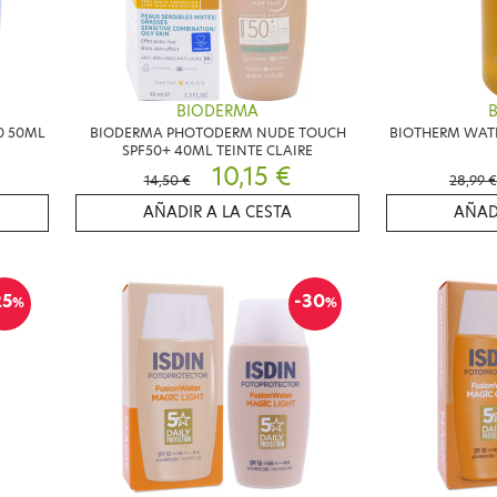
BIODERMA
0 50ML
BIODERMA PHOTODERM NUDE TOUCH
BIOTHERM WATE
SPF50+ 40ML TEINTE CLAIRE
10,15 €
14,50 €
28,99 €
AÑADIR A LA CESTA
AÑAD
25
-30
%
%