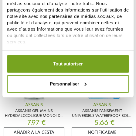
ASSANIS LINGETTES
ASSANIS LINGETTES
médias sociaux et d'analyser notre trafic. Nous
DESINFECTANTES MULTI-USAGES
DESINFECTANTES MULTI-USAGES
partageons également des informations sur l'utilisation de
X12
2,38 €
4,10 €
X25
2,80 €
notre site avec nos partenaires de médias sociaux, de
publicité et d'analyse, qui peuvent combiner celles-ci
AÑADIR A LA CESTA
AÑADIR A LA CESTA
avec d'autres informations que vous leur avez fournies
ou qu'ils ont collectées lors de votre utilisation de leurs
services.
Votre choix de consentement est conservé pendant une
durée de 12 mois.
Tout autoriser
Personnaliser
ASSANIS
ASSANIS
ASSANIS GEL MAINS
ASSANIS PANSEMENT
HYDROALCCOLIQUE MONOI DU
UNIVERSELS WATERPROOF BOITE
PARADIS 500ML
7,97 €
DE 20 PANSEMENTS
5,66 €
AÑADIR A LA CESTA
NOTIFICARME