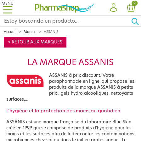
MENÚ
PRO
0
CUENTA
CES
Accueil
Marcas
ASSANIS
< RETOUR AUX MARQUES
LA MARQUE ASSANIS
ASSANIS à prix discount: Votre
parapharmacie en ligne, qui propose les
produits de la marque ASSANIS à petits
prix : gels hydro alcooliques, nettoyants
surfaces,…
L’hygiène et la protection des mains au quotidien
ASSANIS est une marque française du laboratoire Blue Skin
créé en 1999 qui se compose de produits d’hygiène pour les
mains et les surfaces afin de lutter contre les contaminations
microbiennes chez soi ou dans le milieu professionnel. Le