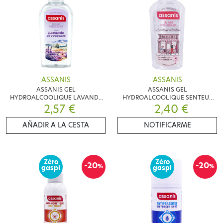
ASSANIS
ASSANIS
ASSANIS GEL
ASSANIS GEL
HYDROALCOOLIQUE LAVANDE
HYDROALCOOLIQUE SENTEUR
DE PROVENCE 80ML
2,57 €
D'ANTAN 80ML
2,40 €
AÑADIR A LA CESTA
NOTIFICARME
Zéro
Zéro
-20
-20
%
%
gaspi
gaspi