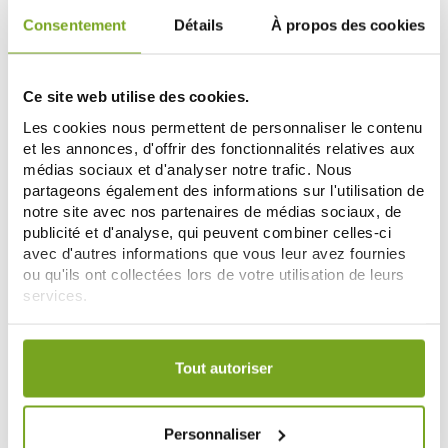
Consentement
Détails
À propos des cookies
-10
-15
%
%
Ce site web utilise des cookies.
Les cookies nous permettent de personnaliser le contenu
et les annonces, d'offrir des fonctionnalités relatives aux
médias sociaux et d'analyser notre trafic. Nous
partageons également des informations sur l'utilisation de
notre site avec nos partenaires de médias sociaux, de
publicité et d'analyse, qui peuvent combiner celles-ci
avec d'autres informations que vous leur avez fournies
NAT & FORM
NAT & FORM
ou qu'ils ont collectées lors de votre utilisation de leurs
NAT & FORM PISSENLIT 200
NAT & FORM BALLOTE 200
services.
GELULES BIO
GÉLULES
9,81 €
5,23 €
10,90 €
6,15 €
Votre choix de consentement est conservé pendant une
AÑADIR A LA CESTA
AÑADIR A LA CESTA
durée de 12 mois.
Tout autoriser
Personnaliser