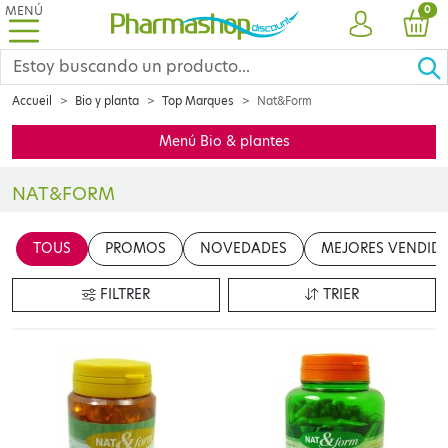
MENÚ
PRO
0
CUENTA
CES
Accueil
Bio y planta
Top Marques
Nat&Form
Menú Bio & plantes
NAT&FORM
Insérer votre contenu ici
TOUS
PROMOS
NOVEDADES
MEJORES VENDID
en cliquant sur le bouton "Modifier le contenu"
FILTRER
TRIER