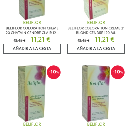
BELIFLOR
BELIFLOR
BELIFLOR COLORATION CREME
BELIFLOR COLORATION CREME 21
20 CHATAIN CENDRE CLAIR 120
BLOND CENDRE 120 ML
ML
11,21 €
11,21 €
12,45 €
12,45 €
AÑADIR A LA CESTA
AÑADIR A LA CESTA
-10
-10
%
%
BELIFLOR
BELIFLOR