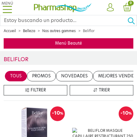
MENÚ
PRO
0
CUENTA
CES
Accueil
Belleza
Nos autres gammes
Beliflor
Menú Beauté
BELIFLOR
Insérer votre contenu ici
TOUS
PROMOS
NOVEDADES
MEJORES VENDID
en cliquant sur le bouton "Modifier le contenu"
FILTRER
TRIER
-10
-10
%
%