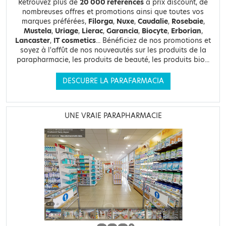
Retrouvez plus de
20 000 références
à prix discount, de
nombreuses offres et promotions ainsi que toutes vos
marques préférées,
Filorga
,
Nuxe
,
Caudalie
,
Rosebaie
,
Mustela
,
Uriage
,
Lierac
,
Garancia
,
Biocyte
,
Erborian
,
Lancaster
,
IT cosmetics
... Bénéficiez de nos promotions et
soyez à l'affût de nos nouveautés sur les produits de la
parapharmacie, les produits de beauté, les produits bio...
DESCUBRE LA PARAFARMACIA
UNE VRAIE PARAPHARMACIE