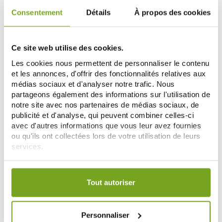
Consentement
Détails
À propos des cookies
-10
-12
%
%
Ce site web utilise des cookies.
Les cookies nous permettent de personnaliser le contenu
et les annonces, d'offrir des fonctionnalités relatives aux
médias sociaux et d'analyser notre trafic. Nous
partageons également des informations sur l'utilisation de
notre site avec nos partenaires de médias sociaux, de
publicité et d'analyse, qui peuvent combiner celles-ci
avec d'autres informations que vous leur avez fournies
BELIFLOR
BELIFLOR
ou qu'ils ont collectées lors de votre utilisation de leurs
BELIFLOR COLORATION CREME 16
BELIFLOR COLORATION CREME 17
services.
CHATAIN DORE 120 ML
CHATAIN DORE CLAIR 120 ML
11,21 €
10,96 €
12,45 €
12,45 €
Votre choix de consentement est conservé pendant une
AÑADIR A LA CESTA
AÑADIR A LA CESTA
durée de 12 mois.
Tout autoriser
-10
-10
Personnaliser
%
%