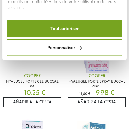
ou qu'ils ont collectées lors de votre utilisation de leurs
services.
Votre choix de consentement est conservé pendant une
-14
%
durée de 12 mois.
Tout autoriser
Personnaliser
COOPER
COOPER
HYALUGEL FORTE GEL BUCCAL
HYALUGEL FORTE SPRAY BUCCAL
8ML
20ML
10,25 €
9,98 €
11,60 €
AÑADIR A LA CESTA
AÑADIR A LA CESTA