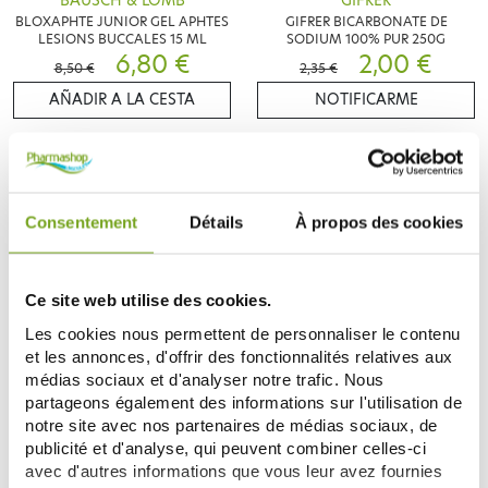
BAUSCH & LOMB
GIFRER
BLOXAPHTE JUNIOR GEL APHTES
GIFRER BICARBONATE DE
LESIONS BUCCALES 15 ML
SODIUM 100% PUR 250G
6,80 €
2,00 €
8,50 €
2,35 €
AÑADIR A LA CESTA
NOTIFICARME
-10
%
Consentement
Détails
À propos des cookies
Ce site web utilise des cookies.
Les cookies nous permettent de personnaliser le contenu
et les annonces, d'offrir des fonctionnalités relatives aux
médias sociaux et d'analyser notre trafic. Nous
COOPER
GUM
partageons également des informations sur l'utilisation de
HYALUGEL ADO GEL BUCCAL
GUM AFTA CLEAR 120 ML
notre site avec nos partenaires de médias sociaux, de
20ML
8,25 €
6,99 €
publicité et d'analyse, qui peuvent combiner celles-ci
9,17 €
avec d'autres informations que vous leur avez fournies
AÑADIR A LA CESTA
AÑADIR A LA CESTA