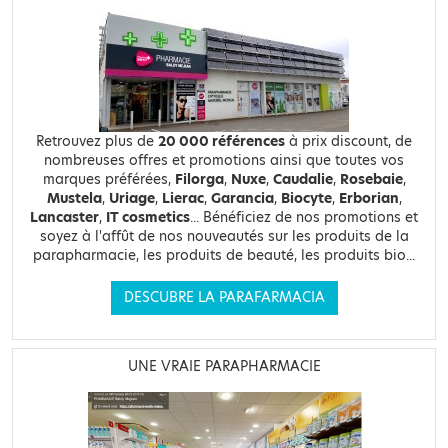
Retrouvez plus de
20 000 références
à prix discount, de
nombreuses offres et promotions ainsi que toutes vos
marques préférées,
Filorga
,
Nuxe
,
Caudalie
,
Rosebaie
,
Mustela
,
Uriage
,
Lierac
,
Garancia
,
Biocyte
,
Erborian
,
Lancaster
,
IT cosmetics
... Bénéficiez de nos promotions et
soyez à l'affût de nos nouveautés sur les produits de la
parapharmacie, les produits de beauté, les produits bio...
DESCUBRE LA PARAFARMACIA
UNE VRAIE PARAPHARMACIE