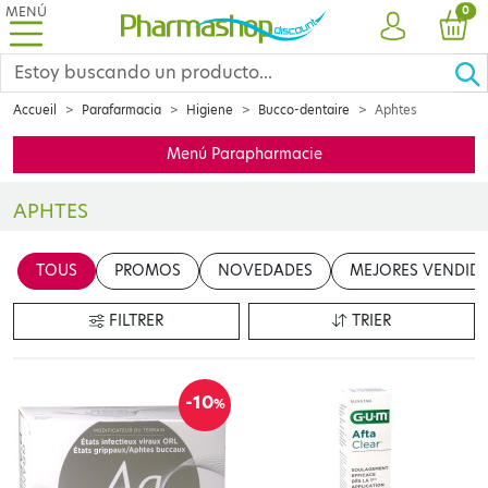
MENÚ
PRO
0
CUENTA
CES
Accueil
Parafarmacia
Higiene
Bucco-dentaire
Aphtes
Menú Parapharmacie
APHTES
Voici notre sélection de produits de parapharmacie conçus pour ap
TOUS
PROMOS
NOVEDADES
MEJORES VENDID
FILTRER
TRIER
-10
%