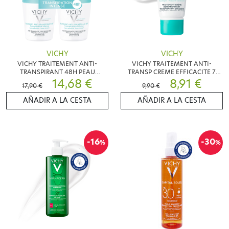
VICHY
VICHY
VICHY TRAITEMENT ANTI-
VICHY TRAITEMENT ANTI-
TRANSPIRANT 48H PEAU
TRANSP CREME EFFICACITE 7
SENSIBLE 2X50ML
14,68 €
JOURS 30 ML
8,91 €
17,90 €
9,90 €
AÑADIR A LA CESTA
AÑADIR A LA CESTA
-16
-30
%
%