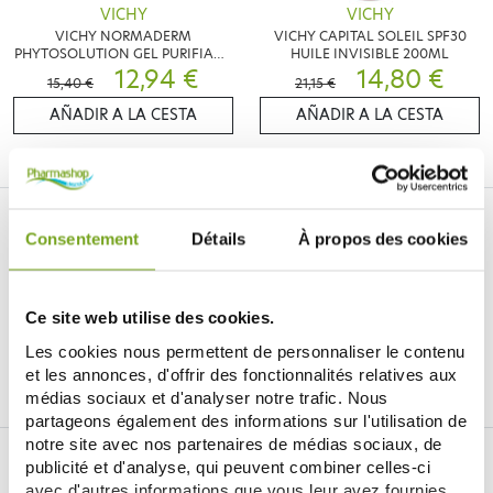
VICHY
VICHY
VICHY NORMADERM
VICHY CAPITAL SOLEIL SPF30
PHYTOSOLUTION GEL PURIFIANT
HUILE INVISIBLE 200ML
INTENSE 400 ML
12,94 €
14,80 €
15,40 €
21,15 €
AÑADIR A LA CESTA
AÑADIR A LA CESTA
Consentement
Détails
À propos des cookies
Ce site web utilise des cookies.
Je souhaite m'inscrire à la newsletter
Les cookies nous permettent de personnaliser le contenu
et les annonces, d'offrir des fonctionnalités relatives aux
Facebook
Instagram
Pinterest
Tiktok
médias sociaux et d'analyser notre trafic. Nous
partageons également des informations sur l'utilisation de
notre site avec nos partenaires de médias sociaux, de
DROGUERÍA ONLINE BALDY MÉJEAN
publicité et d'analyse, qui peuvent combiner celles-ci
avec d'autres informations que vous leur avez fournies