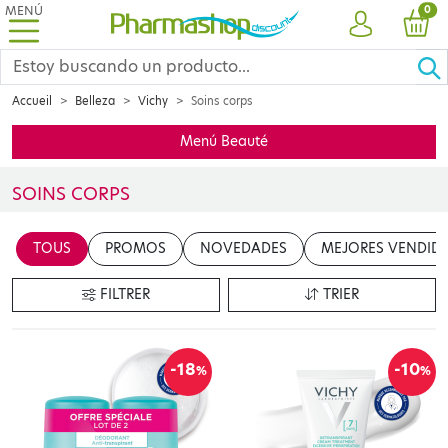
MENÚ
PRO
0
CUENTA
CES
Accueil
Belleza
Vichy
Soins corps
Menú Beauté
SOINS CORPS
Insérer votre contenu ici
TOUS
PROMOS
NOVEDADES
MEJORES VENDID
en cliquant sur le bouton "Modifier le contenu"
FILTRER
TRIER
-18
-10
%
%