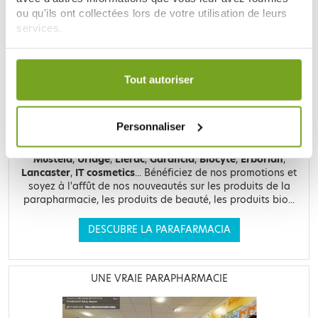
LE SITE DE PARAPHARMACIE EN LIGNE
ou qu'ils ont collectées lors de votre utilisation de leurs
services.
Votre choix de consentement est conservé pendant une
durée de 12 mois.
Tout autoriser
Retrouvez plus de
20 000 références
à prix discount, de
Personnaliser
nombreuses offres et promotions ainsi que toutes vos
marques préférées,
Filorga
,
Nuxe
,
Caudalie
,
Rosebaie
,
Mustela
,
Uriage
,
Lierac
,
Garancia
,
Biocyte
,
Erborian
,
Lancaster
,
IT cosmetics
... Bénéficiez de nos promotions et
soyez à l'affût de nos nouveautés sur les produits de la
parapharmacie, les produits de beauté, les produits bio...
DESCUBRE LA PARAFARMACIA
UNE VRAIE PARAPHARMACIE