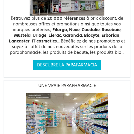
Retrouvez plus de
20 000 références
à prix discount, de
nombreuses offres et promotions ainsi que toutes vos
marques préférées,
Filorga
,
Nuxe
,
Caudalie
,
Rosebaie
,
Mustela
,
Uriage
,
Lierac
,
Garancia
,
Biocyte
,
Erborian
,
Lancaster
,
IT cosmetics
... Bénéficiez de nos promotions et
soyez à l'affût de nos nouveautés sur les produits de la
parapharmacie, les produits de beauté, les produits bio...
DESCUBRE LA PARAFARMACIA
UNE VRAIE PARAPHARMACIE