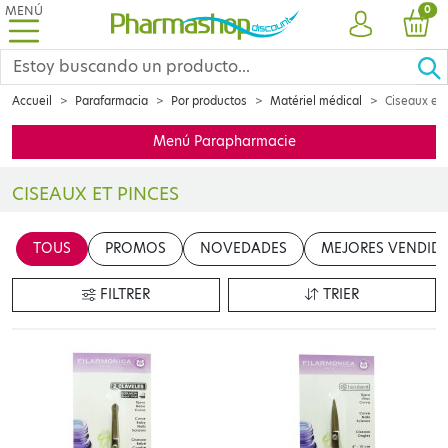
MENÚ
PRO
0
CUENTA
CES
Accueil
Parafarmacia
Por productos
Matériel médical
Ciseaux et 
Menú Parapharmacie
CISEAUX ET PINCES
Réparer les petits maux du quotidien ? Donner les premiers soins ?
TOUS
PROMOS
NOVEDADES
MEJORES VENDID
FILTRER
TRIER