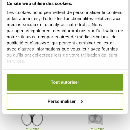
Ce site web utilise des cookies.
Les cookies nous permettent de personnaliser le contenu
et les annonces, d'offrir des fonctionnalités relatives aux
médias sociaux et d'analyser notre trafic. Nous
VITRY
DIVERS
partageons également des informations sur l'utilisation de
VITRY PINCE A EPILER MORS
JOLETI CISEAU JESCO NOIR
notre site avec nos partenaires de médias sociaux, de
BIAIS INOX
7,11 €
3,37 €
publicité et d'analyse, qui peuvent combiner celles-ci
7,90 €
3,96 €
avec d'autres informations que vous leur avez fournies
AÑADIR A LA CESTA
AÑADIR A LA CESTA
ou qu'ils ont collectées lors de votre utilisation de leurs
services.
Votre choix de consentement est conservé pendant une
durée de 12 mois.
Tout autoriser
Personnaliser