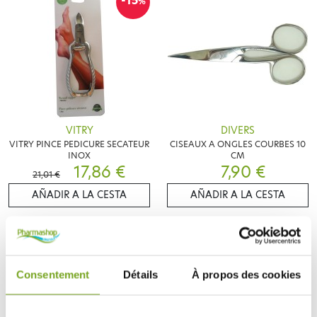
-15
%
VITRY
DIVERS
VITRY PINCE PEDICURE SECATEUR
CISEAUX A ONGLES COURBES 10
INOX
CM
17,86 €
7,90 €
21,01 €
AÑADIR A LA CESTA
AÑADIR A LA CESTA
-10
-15
%
%
Consentement
Détails
À propos des cookies