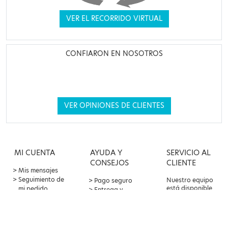
VER EL RECORRIDO VIRTUAL
CONFIARON EN NOSOTROS
VER OPINIONES DE CLIENTES
MI CUENTA
AYUDA Y
SERVICIO AL
CONSEJOS
CLIENTE
Mis mensajes
Seguimiento de
Nuestro equipo
Pago seguro
está disponible
mi pedido
Entrega y
por correo
Oferta de
devoluciones
electrónico a
patrocinio
Contacto y
través de su
Puntos de
atención al
cuenta de cliente
lealtad
cliente