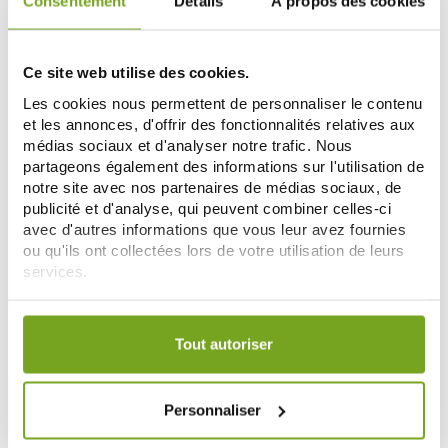
Consentement
Détails
À propos des cookies
Ce site web utilise des cookies.
-10
-10
%
%
Les cookies nous permettent de personnaliser le contenu
et les annonces, d'offrir des fonctionnalités relatives aux
médias sociaux et d'analyser notre trafic. Nous
partageons également des informations sur l'utilisation de
notre site avec nos partenaires de médias sociaux, de
publicité et d'analyse, qui peuvent combiner celles-ci
avec d'autres informations que vous leur avez fournies
ou qu'ils ont collectées lors de votre utilisation de leurs
ETIAXIL
ETIAXIL
services.
ETIAXIL BIO DEODORANT ANTI
ETIAXIL DEODORANT DOUCEUR
TRANSPIRANT VEGETAL THE VERT
48H LOT DE 2X50ML
Votre choix de consentement est conservé pendant une
LOT DE 2X50ML
12,85 €
12,33 €
14,28 €
13,70 €
durée de 12 mois.
Tout autoriser
AÑADIR A LA CESTA
AÑADIR A LA CESTA
Personnaliser
-15
%