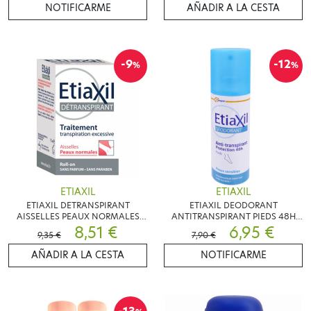
NOTIFICARME
AÑADIR A LA CESTA
-9
-12
%
%
ETIAXIL
ETIAXIL
ETIAXIL DETRANSPIRANT
ETIAXIL DEODORANT
AISSELLES PEAUX NORMALES
ANTITRANSPIRANT PIEDS 48H
15ML
8,51 €
100ML
6,95 €
9,35 €
7,90 €
AÑADIR A LA CESTA
NOTIFICARME