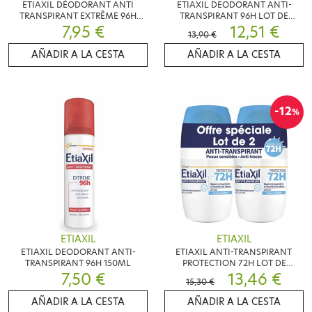
ETIAXIL DÉODORANT ANTI
ETIAXIL DEODORANT ANTI-
TRANSPIRANT EXTRÊME 96H
TRANSPIRANT 96H LOT DE
7,95 €
50ML
2X150ML
12,51 €
13,90 €
AÑADIR A LA CESTA
AÑADIR A LA CESTA
-12
%
ETIAXIL
ETIAXIL
ETIAXIL DEODORANT ANTI-
ETIAXIL ANTI-TRANSPIRANT
TRANSPIRANT 96H 150ML
PROTECTION 72H LOT DE
7,50 €
2X50ML
13,46 €
15,30 €
AÑADIR A LA CESTA
AÑADIR A LA CESTA