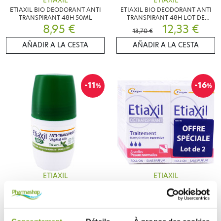
ETIAXIL
ETIAXIL
ETIAXIL BIO DEODORANT ANTI
ETIAXIL BIO DEODORANT ANTI
TRANSPIRANT 48H 50ML
TRANSPIRANT 48H LOT DE
8,95 €
2X50ML
12,33 €
13,70 €
AÑADIR A LA CESTA
AÑADIR A LA CESTA
-11
-16
%
%
ETIAXIL
ETIAXIL
ETIAXIL BIO DEODORANT ANTI
ETIAXIL DETRANSPIRANT
TRANSPIRANT VEGETAL 48H THE
AISSELLES PEAUX NORMALES
VERT 50ML
7,97 €
LOT DE 2X15ML
14,27 €
8,95 €
16,99 €
AÑADIR A LA CESTA
AÑADIR A LA CESTA