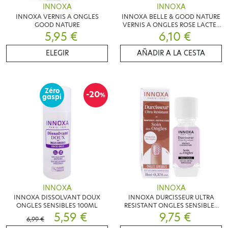
INNOXA
INNOXA
INNOXA VERNIS A ONGLES
INNOXA BELLE & GOOD NATURE
GOOD NATURE
VERNIS A ONGLES ROSE LACTEE
5,95 €
6,10 €
101
ELEGIR
AÑADIR A LA CESTA
Zéro
-20
%
gaspi
INNOXA
INNOXA
INNOXA DISSOLVANT DOUX
INNOXA DURCISSEUR ULTRA
ONGLES SENSIBLES 100ML
RESISTANT ONGLES SENSIBLES
5,59 €
9,75 €
11ML
6,99 €