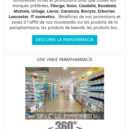
nombreuses offres et promotions ainsi que toutes vos
marques préférées,
Filorga
,
Nuxe
,
Caudalie
,
Rosebaie
,
Mustela
,
Uriage
,
Lierac
,
Garancia
,
Biocyte
,
Erborian
,
Lancaster
,
IT cosmetics
... Bénéficiez de nos promotions et
soyez à l'affût de nos nouveautés sur les produits de la
parapharmacie, les produits de beauté, les produits bio...
DESCUBRE LA PARAFARMACIA
UNE VRAIE PARAPHARMACIE