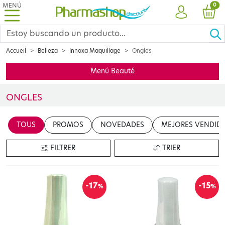
MENÚ
PRO
0
CUENTA
CES
Accueil
Belleza
Innoxa Maquillage
Ongles
Menú Beauté
ONGLES
Insérer votre contenu ici
TOUS
PROMOS
NOVEDADES
MEJORES VENDID
en cliquant sur le bouton "Modifier le contenu"
FILTRER
TRIER
-17
-15
%
%