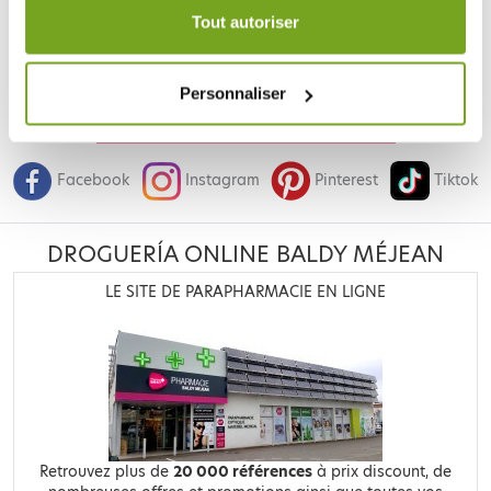
durée de 12 mois.
Tout autoriser
Personnaliser
Je souhaite m'inscrire à la newsletter
Facebook
Instagram
Pinterest
Tiktok
DROGUERÍA ONLINE BALDY MÉJEAN
LE SITE DE PARAPHARMACIE EN LIGNE
Retrouvez plus de
20 000 références
à prix discount, de