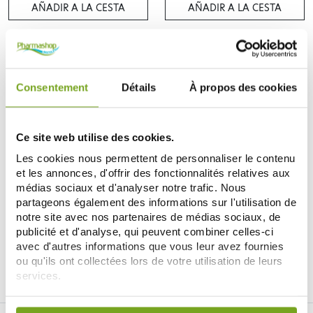
AÑADIR A LA CESTA
AÑADIR A LA CESTA
Consentement
Détails
À propos des cookies
Ce site web utilise des cookies.
Les cookies nous permettent de personnaliser le contenu
et les annonces, d'offrir des fonctionnalités relatives aux
médias sociaux et d'analyser notre trafic. Nous
INNOXA
partageons également des informations sur l'utilisation de
INNOXA BASE SILICIUM SOIN
notre site avec nos partenaires de médias sociaux, de
DES ONGLES 11ML
7,95 €
publicité et d'analyse, qui peuvent combiner celles-ci
avec d'autres informations que vous leur avez fournies
AÑADIR A LA CESTA
ou qu'ils ont collectées lors de votre utilisation de leurs
services.
Votre choix de consentement est conservé pendant une