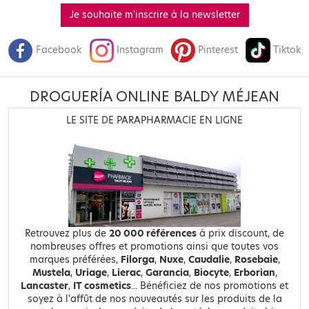
Je souhaite m'inscrire à la newsletter
Facebook
Instagram
Pinterest
Tiktok
DROGUERÍA ONLINE BALDY MÉJEAN
LE SITE DE PARAPHARMACIE EN LIGNE
Retrouvez plus de
20 000 références
à prix discount, de
nombreuses offres et promotions ainsi que toutes vos
marques préférées,
Filorga
,
Nuxe
,
Caudalie
,
Rosebaie
,
Mustela
,
Uriage
,
Lierac
,
Garancia
,
Biocyte
,
Erborian
,
Lancaster
,
IT cosmetics
... Bénéficiez de nos promotions et
soyez à l'affût de nos nouveautés sur les produits de la