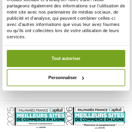
partageons également des informations sur l'utilisation de
notre site avec nos partenaires de médias sociaux, de
publicité et d'analyse, qui peuvent combiner celles-ci
avec d'autres informations que vous leur avez fournies
ou qu'ils ont collectées lors de votre utilisation de leurs
services.
Votre choix de consentement est conservé pendant une
MADAME LA PRESIDENTE
durée de 12 mois.
Tout autoriser
MADAME LA PRESIDENTE
SHAMPOING FORTIANT 250ML
20,90 €
Personnaliser
AÑADIR A LA CESTA