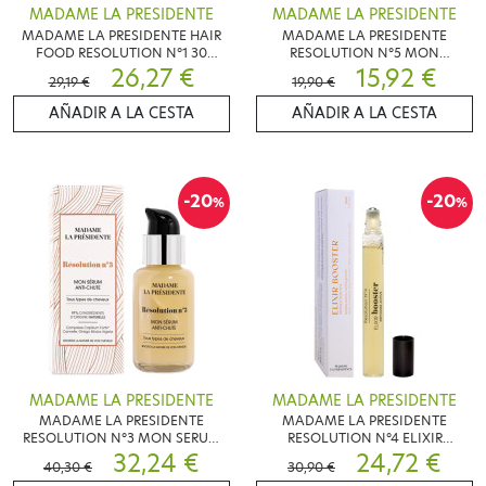
MADAME LA PRESIDENTE
MADAME LA PRESIDENTE
MADAME LA PRESIDENTE HAIR
MADAME LA PRESIDENTE
FOOD RESOLUTION N°1 30
RESOLUTION N°5 MON
COMPRIMES
26,27 €
SHAMPOOING ANTI-CHUTE
15,92 €
29,19 €
19,90 €
250ML
AÑADIR A LA CESTA
AÑADIR A LA CESTA
-20
-20
%
%
MADAME LA PRESIDENTE
MADAME LA PRESIDENTE
MADAME LA PRESIDENTE
MADAME LA PRESIDENTE
RESOLUTION N°3 MON SERUM
RESOLUTION N°4 ELIXIR
ANTI-CHUTE 50ML
32,24 €
BOOSTER 10ML
24,72 €
40,30 €
30,90 €