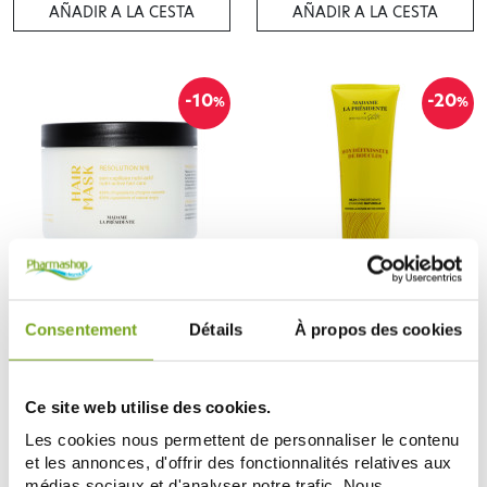
AÑADIR A LA CESTA
AÑADIR A LA CESTA
-10
-20
%
%
MADAME LA PRESIDENTE
MADAME LA PRESIDENTE
MADAME LA PRESIDENTE HAIR
MADAME LA PRESIDENTE MON
Consentement
Détails
À propos des cookies
MASK RESOLUTION N°6 240ML
DÉFINISSEUR DE BOUCLES 250ML
26,91 €
24,72 €
29,90 €
30,90 €
AÑADIR A LA CESTA
AÑADIR A LA CESTA
Ce site web utilise des cookies.
Les cookies nous permettent de personnaliser le contenu
et les annonces, d'offrir des fonctionnalités relatives aux
médias sociaux et d'analyser notre trafic. Nous