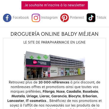
Je souhaite m'inscrire à la newsletter
Facebook
Instagram
Pinterest
Tiktok
DROGUERÍA ONLINE BALDY MÉJEAN
LE SITE DE PARAPHARMACIE EN LIGNE
Retrouvez plus de
20 000 références
à prix discount, de
nombreuses offres et promotions ainsi que toutes vos
marques préférées,
Filorga
,
Nuxe
,
Caudalie
,
Rosebaie
,
Mustela
,
Uriage
,
Lierac
,
Garancia
,
Biocyte
,
Erborian
,
Lancaster
,
IT cosmetics
... Bénéficiez de nos promotions et
soyez à l'affût de nos nouveautés sur les produits de la