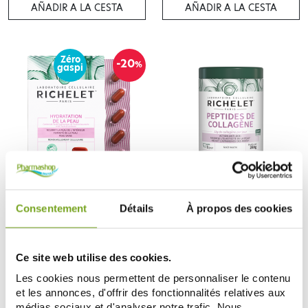
AÑADIR A LA CESTA
AÑADIR A LA CESTA
Zéro
-20
%
gaspi
RICHELET
RICHELET
RICHELET HYDRATATION DE LA
RICHELET PEPTIDES DE
Consentement
Détails
À propos des cookies
PEAU 60 CAPSULES
COLLAGÈNE GOUT NEUTRE 288G
31,92 €
26,45 €
39,90 €
AÑADIR A LA CESTA
NOTIFICARME
Ce site web utilise des cookies.
Les cookies nous permettent de personnaliser le contenu
et les annonces, d'offrir des fonctionnalités relatives aux
médias sociaux et d'analyser notre trafic. Nous