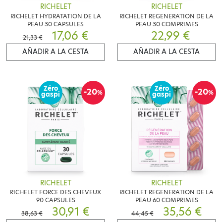
RICHELET
RICHELET
RICHELET HYDRATATION DE LA
RICHELET REGENERATION DE LA
PEAU 30 CAPSULES
PEAU 30 COMPRIMES
17,06 €
22,99 €
21,33 €
AÑADIR A LA CESTA
AÑADIR A LA CESTA
Zéro
Zéro
-20
-20
%
%
gaspi
gaspi
RICHELET
RICHELET
RICHELET FORCE DES CHEVEUX
RICHELET REGENERATION DE LA
90 CAPSULES
PEAU 60 COMPRIMES
30,91 €
35,56 €
38,63 €
44,45 €