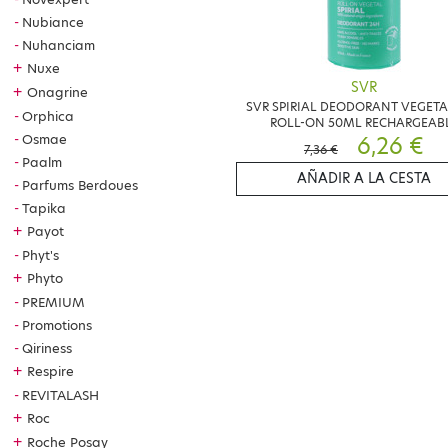
Nubiance
Nuhanciam
+
Nuxe
SVR
+
Onagrine
SVR SPIRIAL DEODORANT VEGETA
Orphica
ROLL-ON 50ML RECHARGEAB
6,26 €
Osmae
7,36 €
Paalm
AÑADIR A LA CESTA
Parfums Berdoues
Tapika
+
Payot
Phyt's
+
Phyto
PREMIUM
Promotions
Qiriness
+
Respire
REVITALASH
+
Roc
+
Roche Posay