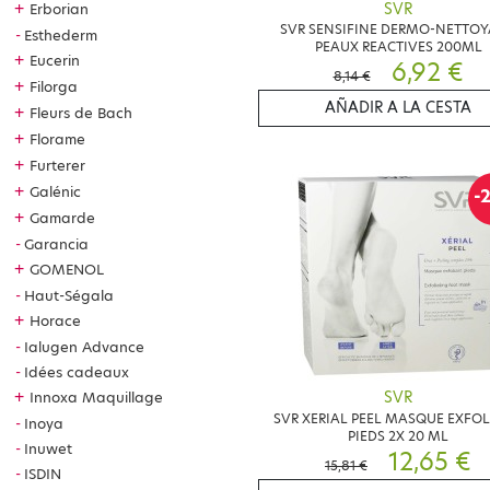
SVR
+
Erborian
SVR SENSIFINE DERMO-NETTO
Esthederm
PEAUX REACTIVES 200ML
+
Eucerin
6,92 €
8,14 €
+
Filorga
AÑADIR A LA CESTA
+
Fleurs de Bach
+
Florame
+
Furterer
+
Galénic
-
+
Gamarde
Garancia
+
GOMENOL
Haut-Ségala
+
Horace
Ialugen Advance
Idées cadeaux
+
Innoxa Maquillage
SVR
SVR XERIAL PEEL MASQUE EXFO
Inoya
PIEDS 2X 20 ML
Inuwet
12,65 €
15,81 €
ISDIN