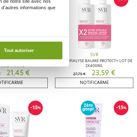
on de notre site avec nos
 d'autres informations que
Tout autoriser
SVR
SVR
E CREME NOURRISSANTE
SVR TOPIALYSE BAUME PROTECT+ LOT DE
 DE 2X400ML
2X400ML
21,45 €
23,59 €
€
27,75 €
TIFICARME
NOTIFICARME
Zéro
-15
-15
%
%
gaspi