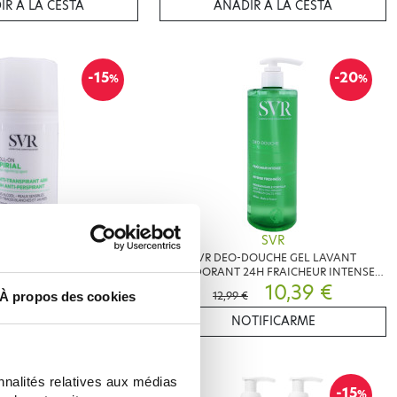
IR A LA CESTA
AÑADIR A LA CESTA
-15
-20
%
%
SVR
SVR
DEODORANT ROLL-ON 48H
SVR DEO-DOUCHE GEL LAVANT
50ML
DEODORANT 24H FRAICHEUR INTENSE
6,30 €
400ML
10,39 €
€
12,99 €
À propos des cookies
IR A LA CESTA
NOTIFICARME
nnalités relatives aux médias
-10
-15
%
%