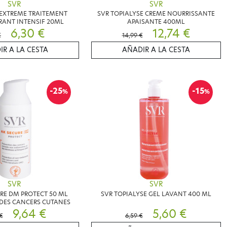
SVR
SVR
L EXTREME TRAITEMENT
SVR TOPIALYSE CREME NOURRISSANTE
RANT INTENSIF 20ML
APAISANTE 400ML
6,30 €
12,74 €
€
14,99 €
IR A LA CESTA
AÑADIR A LA CESTA
-25
-15
%
%
SVR
SVR
RE DM PROTECT 50 ML
SVR TOPIALYSE GEL LAVANT 400 ML
DES CANCERS CUTANES
9,64 €
5,60 €
€
6,59 €