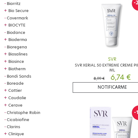
-
Biarritz
+
Bio Secure
Covermark
+
BIOCYTE
Biodance
+
Bioderma
Bioregena
+
Biosalines
SVR
+
Biosince
SVR XERIAL 50 EXTREME CREME PI
+
Biotherm
ML
6,74 €
Bondi Sands
8,99 €
Boreade
NOTIFICARME
+
Cattier
+
Caudalie
+
Cerave
-
Christophe Robin
Cicabiafine
Clarins
+
Clinique