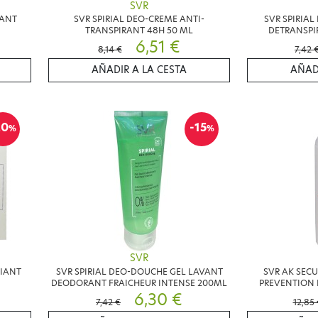
SVR
YANT
SVR SPIRIAL DEO-CREME ANTI-
SVR SPIRIA
TRANSPIRANT 48H 50 ML
DETRANSPI
6,51 €
8,14 €
7,42 
AÑADIR A LA CESTA
AÑAD
20
-15
%
%
SVR
LIANT
SVR SPIRIAL DEO-DOUCHE GEL LAVANT
SVR AK SECU
DEODORANT FRAICHEUR INTENSE 200ML
PREVENTION 
6,30 €
7,42 €
12,85 