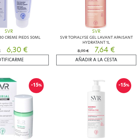
SVR
SVR
 30 CREME PIEDS 50ML
SVR TOPIALYSE GEL LAVANT APAISANT
HYDRATANT 1L
6,30 €
7,64 €
€
8,99 €
TIFICARME
AÑADIR A LA CESTA
-15
-15
%
%