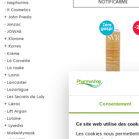
NOTIFICARME
Isispharma
It Cosmetics
+
John Frieda
Jonzac
Zéro
-
gaspi
JOWAE
+
Klorane
+
Korres
Krème
La Corvette
La rosée
+
Laino
Lancaster
SVR
Lazartigue
SVR TOPIALYSE HUILE LAVAN
MICELLAIRE 200 ML
Les Secrets de Loly
6,76 €
8,45 €
+
Lierac
Consentement
Lift Argan
AÑADIR A LA CESTA
Lutsine
Ce site web utilise des cook
+
Lysedia
MakeMymask
Les cookies nous permettent d
-