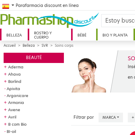
Spanish
Parafarmacia discount en línea
ROSTRO Y
BELLEZA
BÉBÉ
BIO Y PLANTA
CUERPO
Accueil
Belleza
SVR
Soins corps
SO
BEAUTÉ
Ins
+
Aderma
+
Ahava
en 
+
Borlind
Apivita
Arganicare
+
Armonia
+
Avene
+
Avril
Filtrar por
MARCA
+
+
B com Bio
BI-oil