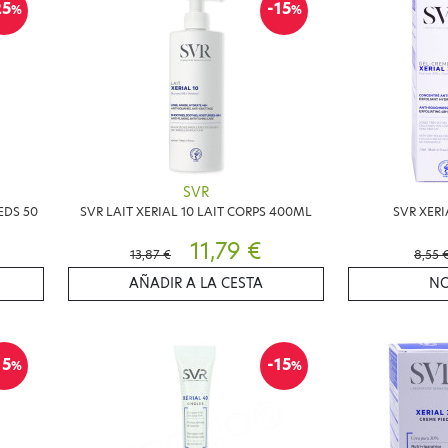
25
-15
%
%
SVR
EDS 50
SVR LAIT XERIAL 10 LAIT CORPS 400ML
SVR XER
11,79 €
13,87 €
8,55 
AÑADIR A LA CESTA
NO
15
-15
%
%