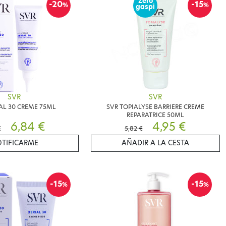
Zéro
-20
-15
%
%
gaspi
SVR
SVR
IAL 30 CREME 75ML
SVR TOPIALYSE BARRIERE CREME
REPARATRICE 50ML
6,84 €
4,95 €
€
5,82 €
TIFICARME
AÑADIR A LA CESTA
-15
-15
%
%