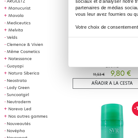
ARGILETZ
sociaux et d'analyser notre t
partenaires de médias sociaux
+
Manucurist
vous leur avez fournies ou qu'
+
Mavala
Mediceutics
Votre choix de consentement
+
Melvita
Velds
Clemence & Vivien
Même Cosmetics
SVR
+
Natessance
SVR TOPIALYSE CREME NOURRIS
Guayapi
200ML
9,80 €
+
Natura Siberica
11,53 €
Neostrata
AÑADIR A LA CESTA
Lady Green
Suncoatgirl
Neutraderm
-
+
Noreva Led
+
Nos autres gammes
Nouveautés
Novépha
Novexpert