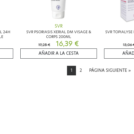
SVR
L 24H
SVR PSORIASIS XERIAL DM VISAGE &
SVR TOPIALYSE
LE
CORPS 200ML
16,39 €
19,28 €
13,06 
AÑADIR A LA CESTA
AÑAD
1
2
PÁGINA SIGUIENTE
»