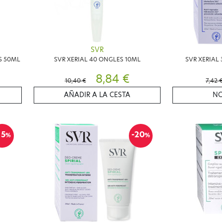
SVR
ES 50ML
SVR XERIAL 40 ONGLES 10ML
SVR XERIAL
8,84 €
10,40 €
7,42 
AÑADIR A LA CESTA
NO
15
-20
%
%