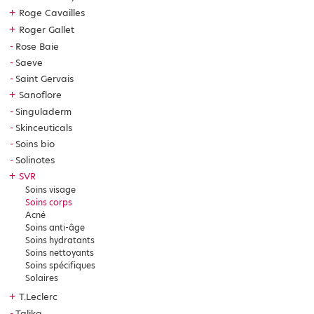
+
Roge Cavailles
+
Roger Gallet
Rose Baie
Saeve
Saint Gervais
+
Sanoflore
Singuladerm
Skinceuticals
Soins bio
Solinotes
+
SVR
Soins visage
Soins corps
Acné
Soins anti-âge
Soins hydratants
Soins nettoyants
Soins spécifiques
Solaires
+
T.Leclerc
Talika