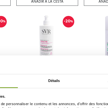
AÑADIR A LA CESTA
AÑAD
20
-20
%
%
SVR
TE
SVR TOPIALYSE BAUME PROTECT+ 400ML
SVR SPIRIAL 
14,36 €
17,95 €
7,42 
Détails
AÑADIR A LA CESTA
AÑAD
ies.
e personnaliser le contenu et les annonces, d'offrir des fonctio
15
-20
%
%