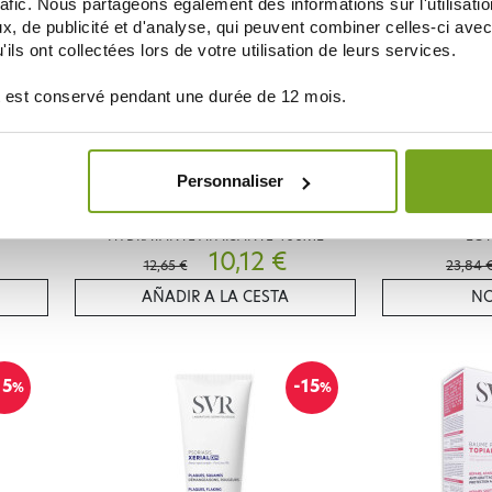
rafic. Nous partageons également des informations sur l'utilisati
, de publicité et d'analyse, qui peuvent combiner celles-ci avec
ils ont collectées lors de votre utilisation de leurs services.
 est conservé pendant une durée de 12 mois.
Personnaliser
SVR
SANTE
SVR SEBIACLEAR CREME LAVANTE
SVR TOPIALYS
HYDRATANTE APAISANTE 400ML
LOT
10,12 €
12,65 €
23,84 
AÑADIR A LA CESTA
NO
15
-15
%
%