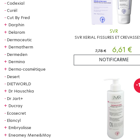
Codexial
Curél
Cut By Fred
+
Darphin
SVR
+
Delarom
SVR XERIAL FISSURES ET CREVASS
Dermaceutic
+
Dermatherm
6,61 €
7,78 €
Dermeden
NOTIFICARME
+
Dermina
+
Dermo-cosmétique
Desert
DIETWORLD
-
+
Dr Hauschka
Dr Jart+
+
Ducray
Ecosecret
Elancyl
+
Embryolisse
+
Eneomey Mene&Moy