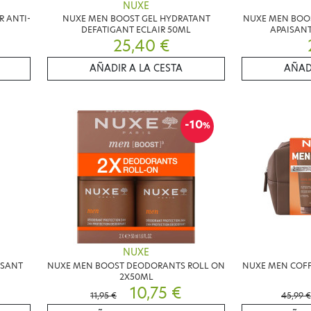
NUXE
R ANTI-
NUXE MEN BOOST GEL HYDRATANT
NUXE MEN BOO
DEFATIGANT ECLAIR 50ML
APAISANT
25,40 €
AÑADIR A LA CESTA
AÑAD
-10
%
NUXE
ISANT
NUXE MEN BOOST DEODORANTS ROLL ON
NUXE MEN COFF
2X50ML
10,75 €
11,95 €
45,99 €