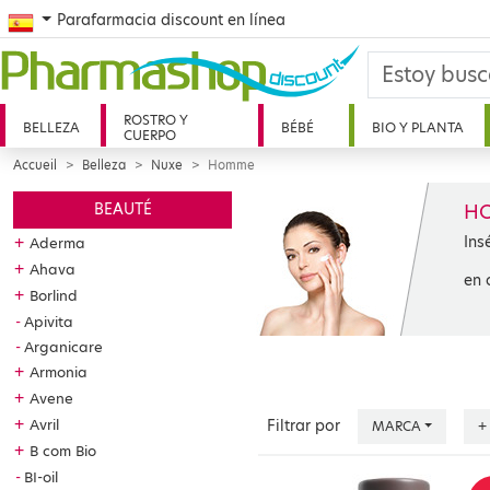
Spanish
Parafarmacia discount en línea
ROSTRO Y
BELLEZA
BÉBÉ
BIO Y PLANTA
CUERPO
Accueil
Belleza
Nuxe
Homme
H
BEAUTÉ
Ins
+
Aderma
+
Ahava
en 
+
Borlind
Apivita
Arganicare
+
Armonia
+
Avene
+
Avril
Filtrar por
MARCA
+
+
B com Bio
BI-oil