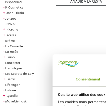
AÑADIR A LA CESTA
Isispharma
It Cosmetics
+
John Frieda
Jonzac
JOWAE
+
Klorane
+
Korres
Krème
La Corvette
La rosée
+
Laino
Lancaster
Lazartigue
Les Secrets de Loly
+
Lierac
Consentement
Lift Argan
Lutsine
Ce site web utilise des cook
+
Lysedia
MakeMymask
Les cookies nous permettent d