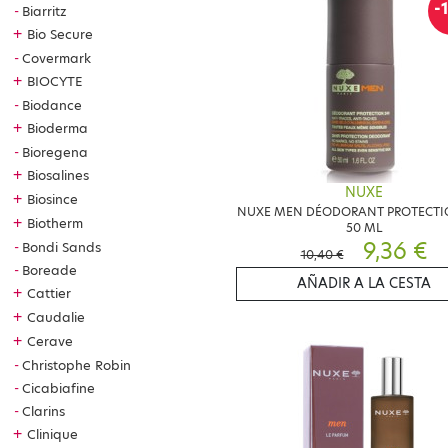
-
Biarritz
+
Bio Secure
Covermark
+
BIOCYTE
Biodance
+
Bioderma
Bioregena
+
Biosalines
NUXE
+
Biosince
NUXE MEN DÉODORANT PROTECTI
+
Biotherm
50 ML
9,36 €
Bondi Sands
10,40 €
Boreade
AÑADIR A LA CESTA
+
Cattier
+
Caudalie
+
Cerave
Christophe Robin
Cicabiafine
Clarins
+
Clinique