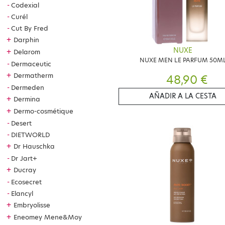
Codexial
Curél
Cut By Fred
+
Darphin
NUXE
+
Delarom
NUXE MEN LE PARFUM 50M
Dermaceutic
+
Dermatherm
48,90 €
Dermeden
AÑADIR A LA CESTA
+
Dermina
+
Dermo-cosmétique
Desert
DIETWORLD
+
Dr Hauschka
Dr Jart+
+
Ducray
Ecosecret
Elancyl
+
Embryolisse
+
Eneomey Mene&Moy