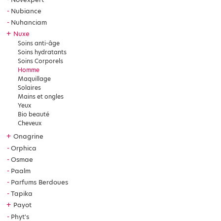
Nubiance
Nuhanciam
+
Nuxe
Soins anti-âge
Soins hydratants
Soins Corporels
Homme
Maquillage
Solaires
Mains et ongles
Yeux
Bio beauté
Cheveux
+
Onagrine
Orphica
Osmae
Paalm
Parfums Berdoues
Tapika
+
Payot
Phyt's