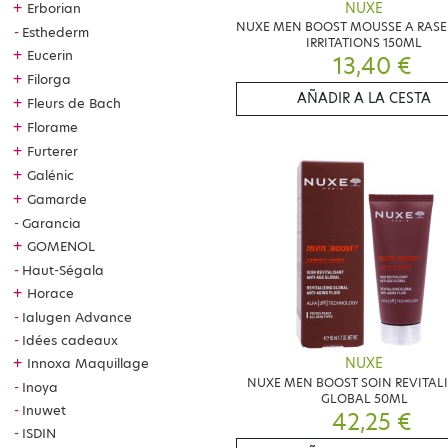
NUXE
+
Erborian
NUXE MEN BOOST MOUSSE A RASE
Esthederm
IRRITATIONS 150ML
+
Eucerin
13,40 €
+
Filorga
AÑADIR A LA CESTA
+
Fleurs de Bach
+
Florame
+
Furterer
+
Galénic
+
Gamarde
Garancia
+
GOMENOL
Haut-Ségala
+
Horace
Ialugen Advance
Idées cadeaux
+
Innoxa Maquillage
NUXE
NUXE MEN BOOST SOIN REVITAL
Inoya
GLOBAL 50ML
Inuwet
42,25 €
ISDIN