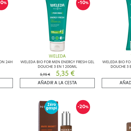
10
-10
%
%
WELEDA
ON 24H
WELEDA BIO FOR MEN ENERGY FRESH GEL
WELEDA BIO FO
DOUCHE 3 EN 1 200ML
DOUCHE 3 E
5,35 €
5,95 €
AÑADIR A LA CESTA
AÑAD
Zéro
-20
%
gaspi