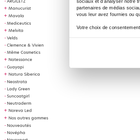
ARGILETZ
sociaux et d'analyser notre t
partenaires de médias sociaux
+
Manucurist
vous leur avez fournies ou qu'
+
Mavala
Mediceutics
Votre choix de consentement
+
Melvita
Velds
Clemence & Vivien
Même Cosmetics
+
Natessance
Guayapi
+
Natura Siberica
Neostrata
Lady Green
Suncoatgirl
Neutraderm
+
Noreva Led
+
Nos autres gammes
Nouveautés
Novépha
Novexpert