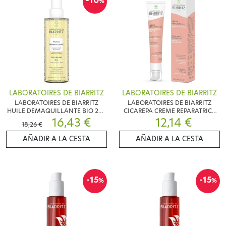
-10
%
LABORATOIRES DE BIARRITZ
LABORATOIRES DE BIARRITZ
LABORATOIRES DE BIARRITZ
LABORATOIRES DE BIARRITZ
HUILE DEMAQUILLANTE BIO 200
CICAREPA CREME REPARATRICE
ML
16,43 €
BIO 40 ML
12,14 €
18,26 €
AÑADIR A LA CESTA
AÑADIR A LA CESTA
-15
-15
%
%