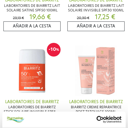
LABORATOIRES DE BIARRITZ
LABORATOIRES DE BIARRITZ
LABORATOIRES DE BIARRITZ LAIT
LABORATOIRES DE BIARRITZ LAIT
SOLAIRE SATINE SPF50 100ML
SOLAIRE INVISIBLE SPF30 100ML
19,66 €
17,25 €
23,13 €
20,30 €
AÑADIR A LA CESTA
AÑADIR A LA CESTA
-10
%
LABORATOIRES DE BIARRITZ
LABORATOIRES DE BIARRITZ
LABORATOIRES DE BIARRITZ
BIARRITZ CREME REPARATRICE
STICK SOLAIRE INVISIBLE SPF50+
POST TATOUAGE 100ML
10G
11,61 €
16,22 €
12,90 €
AÑADIR A LA CESTA
AÑADIR A LA CESTA