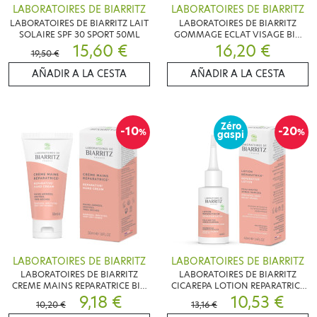
LABORATOIRES DE BIARRITZ
LABORATOIRES DE BIARRITZ
LABORATOIRES DE BIARRITZ LAIT
LABORATOIRES DE BIARRITZ
SOLAIRE SPF 30 SPORT 50ML
GOMMAGE ECLAT VISAGE BIO
15,60 €
16,20 €
75ML
19,50 €
AÑADIR A LA CESTA
AÑADIR A LA CESTA
Zéro
-10
-20
%
%
gaspi
LABORATOIRES DE BIARRITZ
LABORATOIRES DE BIARRITZ
LABORATOIRES DE BIARRITZ
LABORATOIRES DE BIARRITZ
CREME MAINS REPARATRICE BIO
CICAREPA LOTION REPARATRICE
50ML
9,18 €
BIO 40ML
10,53 €
10,20 €
13,16 €