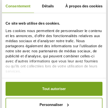
Consentement
Détails
À propos des cookies
-10
%
Ce site web utilise des cookies.
Les cookies nous permettent de personnaliser le contenu
et les annonces, d'offrir des fonctionnalités relatives aux
médias sociaux et d'analyser notre trafic. Nous
partageons également des informations sur l'utilisation de
notre site avec nos partenaires de médias sociaux, de
publicité et d'analyse, qui peuvent combiner celles-ci
avec d'autres informations que vous leur avez fournies
LABORATOIRES DE BIARRITZ
LABORATOIRES DE BIARRITZ
ou qu'ils ont collectées lors de votre utilisation de leurs
LABORATOIRES DE BIARRITZ
BIARRITZ CREME REPARATRICE
services.
BAUME A LEVRES REPARATEUR
POST TATOUAGE 40ML
15ML
7,74 €
9,17 €
8,60 €
Votre choix de consentement est conservé pendant une
AÑADIR A LA CESTA
AÑADIR A LA CESTA
durée de 12 mois.
Tout autoriser
-5
Personnaliser
%