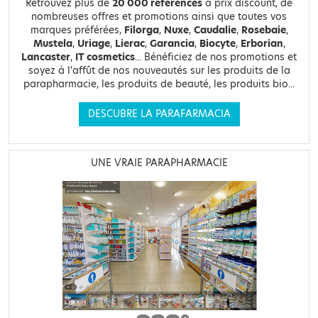
Retrouvez plus de
20 000 références
à prix discount, de
nombreuses offres et promotions ainsi que toutes vos
marques préférées,
Filorga
,
Nuxe
,
Caudalie
,
Rosebaie
,
Mustela
,
Uriage
,
Lierac
,
Garancia
,
Biocyte
,
Erborian
,
Lancaster
,
IT cosmetics
... Bénéficiez de nos promotions et
soyez à l'affût de nos nouveautés sur les produits de la
parapharmacie, les produits de beauté, les produits bio...
DESCUBRE LA PARAFARMACIA
UNE VRAIE PARAPHARMACIE