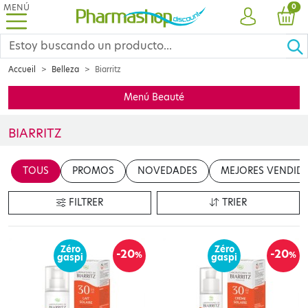
MENÚ
PRO
0
CUENTA
CES
Accueil
Belleza
Biarritz
Menú Beauté
BIARRITZ
Insérer votre contenu ici
TOUS
PROMOS
NOVEDADES
MEJORES VENDID
en cliquant sur le bouton "Modifier le contenu"
FILTRER
TRIER
Zéro
Zéro
-20
-20
%
%
gaspi
gaspi