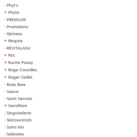
Phyt's
+
Phyto
PREMIUM
Promotions
Qiriness
+
Respire
REVITALASH
+
Roc
+
Roche Posay
+
Roge Cavailles
+
Roger Gallet
Rose Baie
Saeve
Saint Gervais
+
Sanoflore
Singuladerm
Skinceuticals
Soins bio
Solinotes