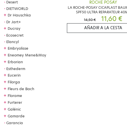
Desert
ROCHE POSAY
LA ROCHE-POSAY CICAPLAST BAUM
DIETWORLD
SPF50 ULTRA REPARATEUR 40
+
Dr Hauschka
11,60 €
14,50 €
Dr Jart+
AÑADIR A LA CESTA
+
Ducray
Ecosecret
Elancyl
+
Embryolisse
+
Eneomey Mene&Moy
+
Erborian
Esthederm
+
Eucerin
+
Filorga
+
Fleurs de Bach
+
Florame
+
Furterer
+
Galénic
+
Gamarde
Garancia