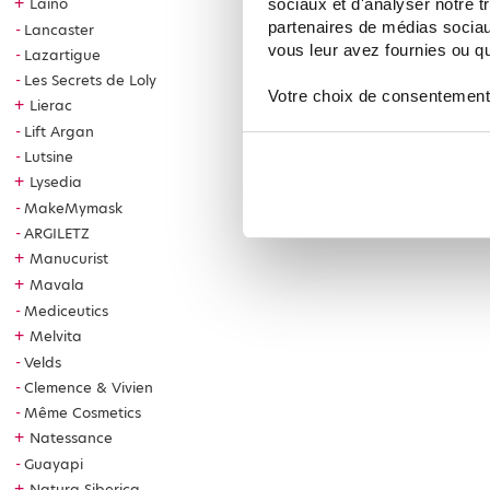
+
Laino
sociaux et d'analyser notre t
partenaires de médias sociaux
Lancaster
vous leur avez fournies ou qu'
Lazartigue
Les Secrets de Loly
Votre choix de consentement
+
Lierac
Lift Argan
Lutsine
+
Lysedia
MakeMymask
ARGILETZ
+
Manucurist
+
Mavala
Mediceutics
+
Melvita
Velds
Clemence & Vivien
Même Cosmetics
+
Natessance
Guayapi
+
Natura Siberica