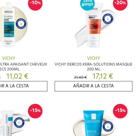
Zéro
-10
-20
%
%
gaspi
VICHY
VICHY
ULTRA APAISANT CHEVEUX
VICHY DERCOS KERA-SOLUTIONS MASQUE
ECS 200ML
200 ML
11,02 €
17,12 €
€
21,40 €
IR A LA CESTA
AÑADIR A LA CESTA
-15
-15
%
%