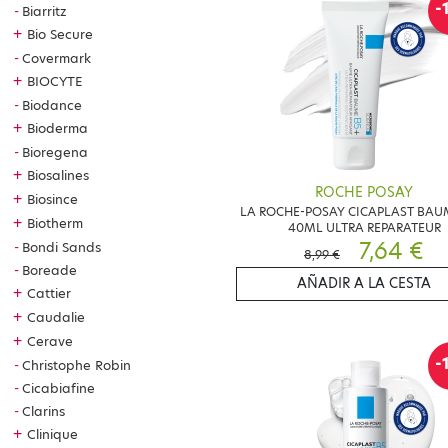
-
Biarritz
+
Bio Secure
Covermark
+
BIOCYTE
Biodance
+
Bioderma
Bioregena
+
Biosalines
ROCHE POSAY
+
Biosince
LA ROCHE-POSAY CICAPLAST BAU
+
Biotherm
40ML ULTRA REPARATEUR
7,64 €
Bondi Sands
8,99 €
Boreade
AÑADIR A LA CESTA
+
Cattier
+
Caudalie
+
Cerave
-
Christophe Robin
Cicabiafine
Clarins
+
Clinique