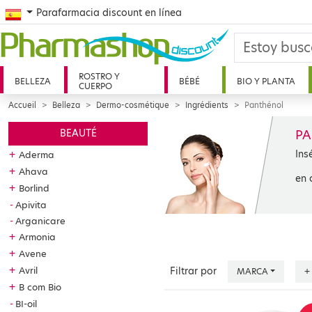
Spanish
Parafarmacia discount en línea
ROSTRO Y
BELLEZA
BÉBÉ
BIO Y PLANTA
CUERPO
Accueil
Belleza
Dermo-cosmétique
Ingrédients
Panthénol
P
BEAUTÉ
Ins
+
Aderma
+
Ahava
en 
+
Borlind
Apivita
Arganicare
+
Armonia
+
Avene
+
Avril
Filtrar por
MARCA
+
+
B com Bio
BI-oil