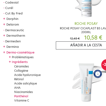
Codexial
Curél
Cut By Fred
+
Darphin
ROCHE POSAY
+
Delarom
ROCHE POSAY CICAPLAST B5 LA
Dermaceutic
200ML
+
Dermatherm
10,58 €
12,45 €
Dermeden
AÑADIR A LA CESTA
+
Dermina
+
Dermo-cosmétique
+
Problématiques
+
Ingrédients
-
Céramides
Collagène
Acide hyaluronique
Rétinol
Acide salicylique
AHA
Niacinamides
Panthénol
Vitamine C