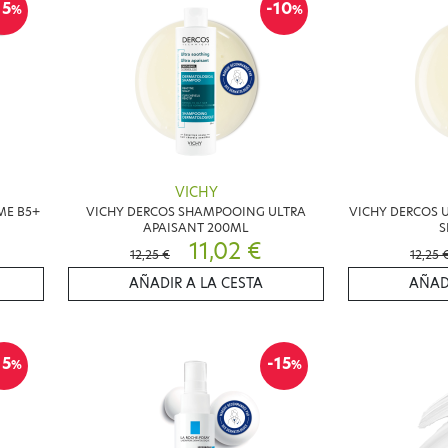
15
-10
%
%
VICHY
ME B5+
VICHY DERCOS SHAMPOOING ULTRA
VICHY DERCOS 
APAISANT 200ML
S
11,02 €
12,25 €
12,25 
AÑADIR A LA CESTA
AÑAD
15
-15
%
%