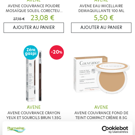
AVENE
AVENE
AVENE COUVRANCE POUDRE
AVENE EAU MICELLAIRE
MOSAÏQUE SOLEIL CORECTEUR
DEMAQUILLANTE 100 ML
DE TEINT 10G
23,08 €
5,50 €
27,15 €
AJOUTER AU PANIER
AJOUTER AU PANIER
Zéro
-20
%
gaspi
AVENE
AVENE
AVENE COUVRANCE CRAYON
AVENE COUVRANCE FOND DE
YEUX ET SOURCILS BRUN 1.35G
TEINT COMPACT CRÈME 8.5G
14,32 €
25,85 €
17,90 €
AJOUTER AU PANIER
CHOISIR