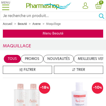
MENU
PRO
0
COMPTE
PANI
Accueil
Beauté
Avene
Maquillage
Menu Beauté
MAQUILLAGE
Découvrez notre sélection de produits de maquillage AVENE spéc
TOUS
PROMOS
NOUVEAUTÉS
MEILLEURES VEN
FILTRER
TRIER
-18
-10
%
%