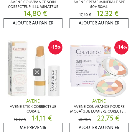
AVENE COUVRANCE SOIN
AVENE CREME MINERALE SPF
CORRECTEUR ILLUMINATEUR
50+ 50ML
14,80 €
4ML
12,32 €
17,60 €
AJOUTER AU PANIER
AJOUTER AU PANIER
-15
-14
%
%
AVENE
AVENE
AVENE STICK CORRECTEUR
AVENE COUVRANCE POUDRE
CORAIL
MOSAÏQUE LUMIERE CORECTEUR
14,11 €
DE TEINT 10G
22,75 €
16,60 €
26,45 €
ME PRÉVENIR
AJOUTER AU PANIER