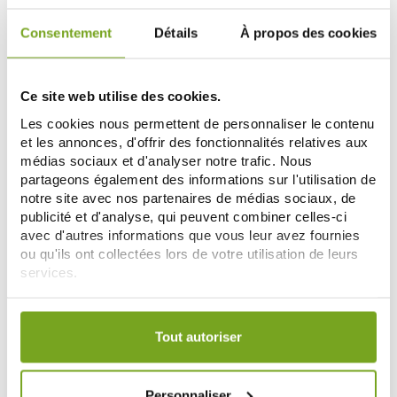
Consentement
Détails
À propos des cookies
-10
%
Ce site web utilise des cookies.
Les cookies nous permettent de personnaliser le contenu
et les annonces, d'offrir des fonctionnalités relatives aux
médias sociaux et d'analyser notre trafic. Nous
partageons également des informations sur l'utilisation de
notre site avec nos partenaires de médias sociaux, de
publicité et d'analyse, qui peuvent combiner celles-ci
AVENE
AVENE
avec d'autres informations que vous leur avez fournies
AVENE COUVRANCE STICK
AVENE COUVRANCE FOND DE
ou qu'ils ont collectées lors de votre utilisation de leurs
CORRECTEUR VERT
TEINT CORRECTEUR FLUIDE 2.0
services.
18,15 €
NATUREL 30 ML
21,15 €
23,50 €
Votre choix de consentement est conservé pendant une
ME PRÉVENIR
AJOUTER AU PANIER
durée de 12 mois.
Tout autoriser
-20
%
Personnaliser