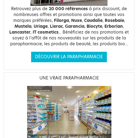
Retrouvez plus de
20 000 références
à prix discount, de
nombreuses offres et promotions ainsi que toutes vos
marques préférées,
Filorga
,
Nuxe
,
Caudalie
,
Rosebaie
,
Mustela
,
Uriage
,
Lierac
,
Garancia
,
Biocyte
,
Erborian
,
Lancaster
,
IT cosmetics
... Bénéficiez de nos promotions et
soyez à l'affût de nos nouveautés sur les produits de la
parapharmacie, les produits de beauté, les produits bio...
DÉCOUVRIR LA PARAPHARMACIE
UNE VRAIE PARAPHARMACIE