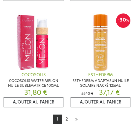
-30
%
COCOSOLIS
ESTHEDERM
COCOSOLIS WATER MELON
ESTHEDERM ADAPTASUN HUILE
HUILE SUBLIMATRICE 100ML
SOLAIRE NACRÉ 125ML
31,80 €
37,17 €
53,10 €
AJOUTER AU PANIER
AJOUTER AU PANIER
1
2
»