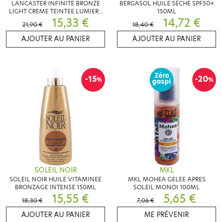
LANCASTER INFINITE BRONZE
BERGASOL HUILE SÈCHE SPF50+
LIGHT CREME TEINTEE LUMIERE
150ML
SPF30 50ML
15,33 €
14,72 €
21,90 €
18,40 €
AJOUTER AU PANIER
AJOUTER AU PANIER
Zéro
-15
-20
%
%
gaspi
SOLEIL NOIR
MKL
SOLEIL NOIR HUILE VITAMINEE
MKL MOHEA GELEE APRES
BRONZAGE INTENSE 150ML
SOLEIL MONOI 100ML
15,55 €
5,65 €
18,30 €
7,06 €
AJOUTER AU PANIER
ME PRÉVENIR