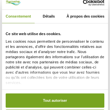
Consentement
Détails
À propos des cookies
-16
-33
%
%
Ce site web utilise des cookies.
Les cookies nous permettent de personnaliser le contenu
et les annonces, d'offrir des fonctionnalités relatives aux
médias sociaux et d'analyser notre trafic. Nous
partageons également des informations sur l'utilisation de
notre site avec nos partenaires de médias sociaux, de
HEI POA
ESTHEDERM
publicité et d'analyse, qui peuvent combiner celles-ci
HEI POA PUR MONOI TAHITI
ESTHEDERM L'HUILE SOLAIRE
avec d'autres informations que vous leur avez fournies
NACRES OR 100ML
SOIN PROTECTEUR 150ML SOLEIL
ou qu'ils ont collectées lors de votre utilisation de leurs
6,97 €
FORT
34,84 €
8,30 €
52,00 €
services.
AJOUTER AU PANIER
AJOUTER AU PANIER
Votre choix de consentement est conservé pendant une
durée de 12 mois.
Tout autoriser