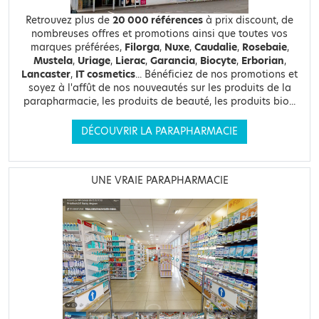
Retrouvez plus de
20 000 références
à prix discount, de
nombreuses offres et promotions ainsi que toutes vos
marques préférées,
Filorga
,
Nuxe
,
Caudalie
,
Rosebaie
,
Mustela
,
Uriage
,
Lierac
,
Garancia
,
Biocyte
,
Erborian
,
Lancaster
,
IT cosmetics
... Bénéficiez de nos promotions et
soyez à l'affût de nos nouveautés sur les produits de la
parapharmacie, les produits de beauté, les produits bio...
DÉCOUVRIR LA PARAPHARMACIE
UNE VRAIE PARAPHARMACIE