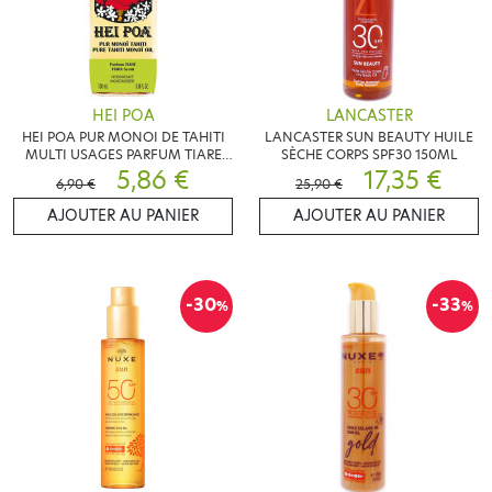
HEI POA
LANCASTER
HEI POA PUR MONOI DE TAHITI
LANCASTER SUN BEAUTY HUILE
MULTI USAGES PARFUM TIARE
SÈCHE CORPS SPF30 150ML
100ML
5,86 €
17,35 €
6,90 €
25,90 €
AJOUTER AU PANIER
AJOUTER AU PANIER
-30
-33
%
%