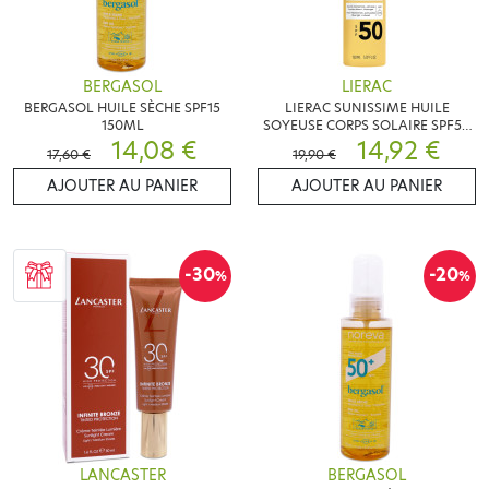
BERGASOL
LIERAC
BERGASOL HUILE SÈCHE SPF15
LIERAC SUNISSIME HUILE
150ML
SOYEUSE CORPS SOLAIRE SPF50
14,08 €
150ML
14,92 €
17,60 €
19,90 €
AJOUTER AU PANIER
AJOUTER AU PANIER
-30
-20
%
%
LANCASTER
BERGASOL