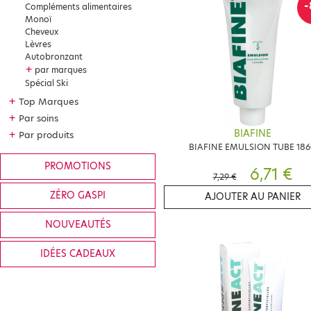
-
Compléments alimentaires
Monoï
Cheveux
Lèvres
Autobronzant
+
par marques
Spécial Ski
+
Top Marques
+
Par soins
BIAFINE
+
Par produits
BIAFINE EMULSION TUBE 18
PROMOTIONS
6,71 €
7,29 €
ZÉRO GASPI
AJOUTER AU PANIER
NOUVEAUTÉS
IDÉES CADEAUX