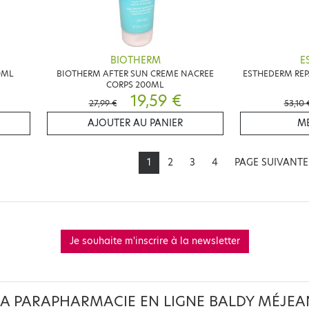
BIOTHERM
E
0ML
BIOTHERM AFTER SUN CREME NACREE
ESTHEDERM REP
CORPS 200ML
19,59 €
27,99 €
53,10 
AJOUTER AU PANIER
ME
1
2
3
4
PAGE SUIVANT
Je souhaite m'inscrire à la newsletter
LA PARAPHARMACIE EN LIGNE BALDY MÉJEA