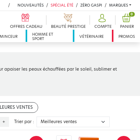
NOUVEAUTÉS
SPÉCIAL ÉTÉ
ZÉRO GASPI
MARQUES
PROD
0
OFFRES CADEAU
BEAUTÉ PRESTIGE
COMPTE
PANIER
HOMME ET
MINCEUR
VÉTÉRINAIRE
PROMOS
SPORT
r apaiser les peaux échauffées par le soleil, sublimer et
LEURES VENTES
Trier par :
+