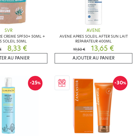
SVR
AVENE
E CREME SPF50+ 50ML +
AVENE APRES SOLEIL AFTER SUN LAIT
S SOLEIL 50ML
REPARATEUR 400ML
8,33 €
13,65 €
€
19,50 €
ER AU PANIER
AJOUTER AU PANIER
-25
-30
%
%