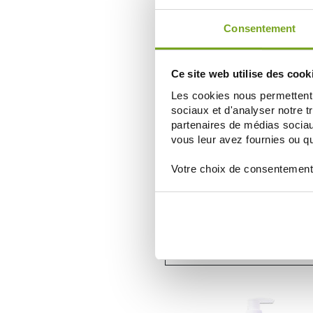
AJOUTER AU PANIER
Consentement
-
Ce site web utilise des cook
Les cookies nous permettent d
sociaux et d'analyser notre t
partenaires de médias sociaux
vous leur avez fournies ou qu'
Votre choix de consentement
ROCHE POSAY
LA ROCHE-POSAY ANTHELIOS SP
SPRAY INVISIBLE + LAIT APRÈS S
14,38 €
20,55 €
AJOUTER AU PANIER