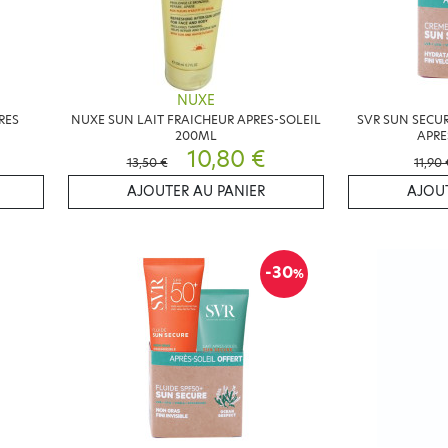
NUXE
RES
NUXE SUN LAIT FRAICHEUR APRES-SOLEIL
SVR SUN SECUR
200ML
APRE
10,80 €
13,50 €
11,90 
AJOUTER AU PANIER
AJOUT
-30
%