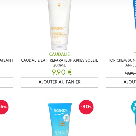
CAUDALIE
PAISANT
CAUDALIE LAIT REPARATEUR APRES SOLEIL
TOPICREM SUN 
200ML
APRÈS
9,90 €
10,90 
AJOUTER AU PANIER
AJOUT
16
-30
%
%
g