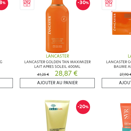
8
-30
%
%
LANCASTER
L
6G
LANCASTER GOLDEN TAN MAXIMIZER
LANCASTER G
LAIT APRES SOLEIL 400ML
BAUME AP
28,87 €
41,25 €
27,90 
AJOUTER AU PANIER
AJOUT
-20
%