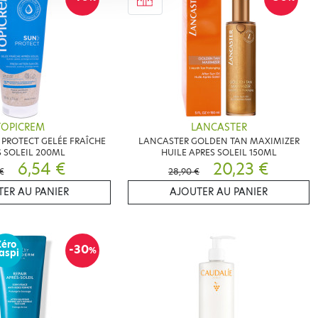
TOPICREM
LANCASTER
PROTECT GELÉE FRAÎCHE
LANCASTER GOLDEN TAN MAXIMIZER
 SOLEIL 200ML
HUILE APRES SOLEIL 150ML
6,54 €
20,23 €
€
28,90 €
ER AU PANIER
AJOUTER AU PANIER
Zéro
-30
%
aspi