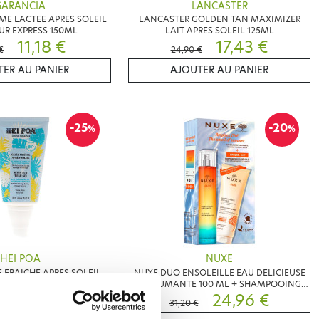
GARANCIA
LANCASTER
E LACTEE APRES SOLEIL
LANCASTER GOLDEN TAN MAXIMIZER
UR EXPRESS 150ML
LAIT APRES SOLEIL 125ML
11,18 €
17,43 €
€
24,90 €
ER AU PANIER
AJOUTER AU PANIER
-25
-20
%
%
HEI POA
NUXE
E FRAICHE APRES SOLEIL
NUXE DUO ENSOLEILLE EAU DELICIEUSE
150ML
PARFUMANTE 100 ML + SHAMPOOING
7,49 €
DOUCHE APRES SOLEIL 200 ML OFFERT
24,96 €
€
31,20 €