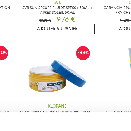
SVR
ATION
SVR SUN SECURE FLUIDE SPF50+ 50ML +
GARANCIA BRUM
APRES SOLEIL 50ML
FRAICHE
9,76 €
13,95 €
14,90 
AJOUTER AU PANIER
AJOUT
30
-33
%
%
KLORANE
IZER
POLYSIANES CREME SUBLIMATRICE APRES-
HEI POA GELE
SOLEIL 200ML
11,99 €
17,90 €
9,99 