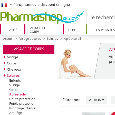
French
Parapharmacie discount en ligne
VISAGE ET
BEAUTÉ
BÉBÉ
BIO & PLANTES
CORPS
Accueil
Visage et corps
Solaires
Après-soleil
AP
VISAGE ET CORPS
Voi
+
Visage
pro
+
Corps
+
Cheveux
+
Solaires
Enfants
Visage
Corps
Après-soleil
Haute protection
Filtrer par :
ACTION
Faible protection
Bronzage intense
Anti-âge