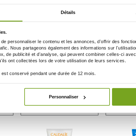
AJOUTER AU PANIER
AJOUT
Détails
30
-25
%
%
ies.
e personnaliser le contenu et les annonces, d'offrir des fonctio
rafic. Nous partageons également des informations sur l'utilisati
, de publicité et d'analyse, qui peuvent combiner celles-ci avec
ils ont collectées lors de votre utilisation de leurs services.
 est conservé pendant une durée de 12 mois.
VICHY
RO
F50+
VICHY CAPITAL SOLEIL SPF50+ BRUME +
LA ROCHE-POSA
OLEIL
LAIT APRES SOLEIL
SO
Personnaliser
15,86 €
21,15 €
14,95 
AJOUTER AU PANIER
AJOUT