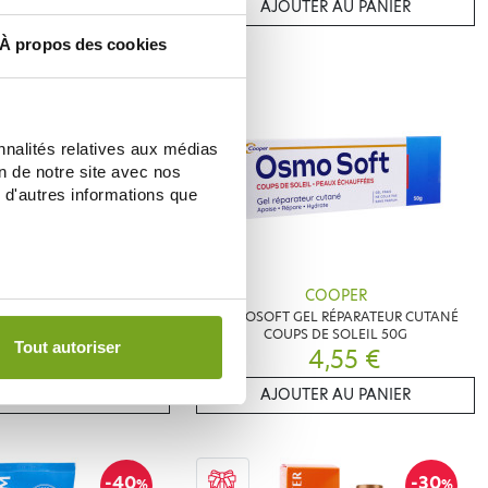
ER AU PANIER
AJOUTER AU PANIER
À propos des cookies
-15
%
nnalités relatives aux médias
on de notre site avec nos
 d'autres informations que
CHE POSAY
COOPER
Y ANTHELIOS LAIT APRES
OSMOSOFT GEL RÉPARATEUR CUTANÉ
LEIL 200ML
COUPS DE SOLEIL 50G
Tout autoriser
12,71 €
4,55 €
€
ER AU PANIER
AJOUTER AU PANIER
-40
-30
%
%