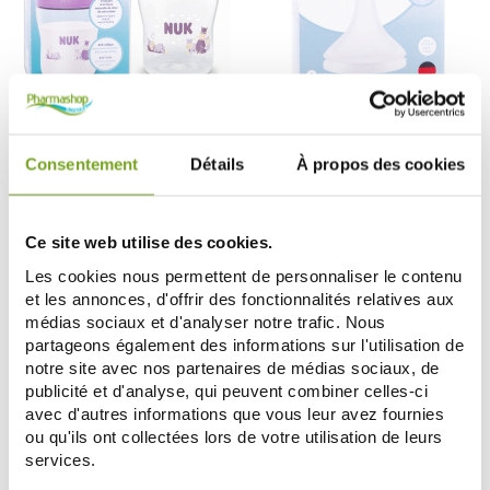
NUK
NUK
NUK PERFECT MATCH BIBERON 0
NUK PERFECT MATCH 2 TÉTINES 0
MOIS+ HIPPOPOTAME 150ML
MOIS+
5,59 €
4,19 €
Consentement
Détails
À propos des cookies
7,99 €
5,99 €
AJOUTER AU PANIER
AJOUTER AU PANIER
Ce site web utilise des cookies.
Les cookies nous permettent de personnaliser le contenu
Zéro
-30
-20
%
%
et les annonces, d'offrir des fonctionnalités relatives aux
gaspi
médias sociaux et d'analyser notre trafic. Nous
partageons également des informations sur l'utilisation de
notre site avec nos partenaires de médias sociaux, de
publicité et d'analyse, qui peuvent combiner celles-ci
avec d'autres informations que vous leur avez fournies
ou qu'ils ont collectées lors de votre utilisation de leurs
services.