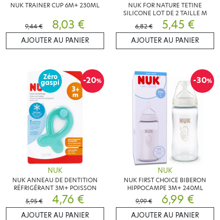
NUK TRAINER CUP 6M+ 230ML
NUK FOR NATURE TETINE
SILICONE LOT DE 2 TAILLE M
8,03 €
5,45 €
9,44 €
6,82 €
AJOUTER AU PANIER
AJOUTER AU PANIER
Zéro
-20
-30
%
%
gaspi
NUK
NUK
NUK ANNEAU DE DENTITION
NUK FIRST CHOICE BIBERON
RÉFRIGÉRANT 3M+ POISSON
HIPPOCAMPE 3M+ 240ML
4,76 €
6,99 €
5,95 €
9,99 €
AJOUTER AU PANIER
AJOUTER AU PANIER