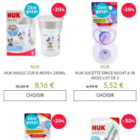
Zéro
Zéro
-20
-20
%
%
gaspi
gaspi
NUK
NUK
NUK MAGIC CUP 8 MOIS+ 230ML
NUK SUCETTE SPACE NIGHT 6-18
MOIS LOT DE 2
8,16 €
5,52 €
10,20 €
6,90 €
CHOISIR
CHOISIR
Zéro
-25
-30
%
%
gaspi