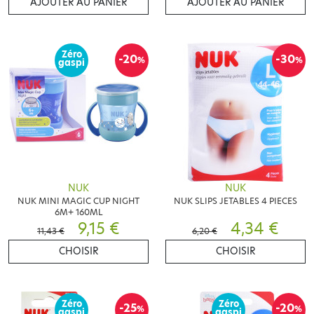
AJOUTER AU PANIER
AJOUTER AU PANIER
Zéro
-20
-30
%
%
gaspi
NUK
NUK
NUK MINI MAGIC CUP NIGHT
NUK SLIPS JETABLES 4 PIECES
6M+ 160ML
9,15 €
4,34 €
11,43 €
6,20 €
CHOISIR
CHOISIR
Zéro
Zéro
-25
-20
%
%
gaspi
gaspi