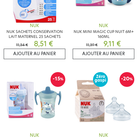
NUK
NUK
NUK SACHETS CONSERVATION
NUK MINI MAGIC CUP NUIT 6M+
LAIT MATERNEL 25 SACHETS
160ML
8,51 €
9,11 €
11,34 €
11,39 €
AJOUTER AU PANIER
AJOUTER AU PANIER
Zéro
-15
-20
%
%
gaspi
NUK
NUK