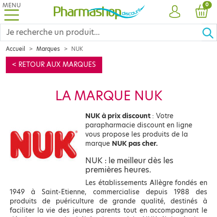
MENU
PRO
0
COMPTE
PANI
Accueil
Marques
NUK
< RETOUR AUX MARQUES
LA MARQUE NUK
NUK à prix discount
: Votre
parapharmacie discount en ligne
vous propose les produits de la
marque
NUK pas cher.
NUK : le meilleur dès les
premières heures.
Les établissements Allègre fondés en
1949 à Saint-Etienne, commercialise depuis 1988 des
produits de puériculture de grande qualité, destinés à
faciliter la vie des jeunes parents tout en accompagnant le