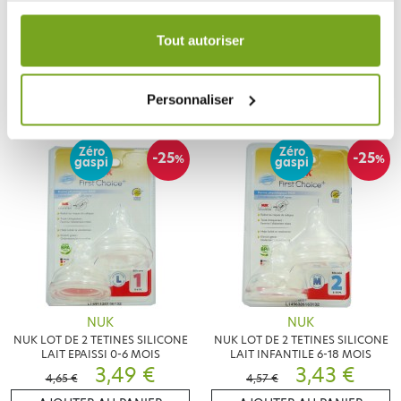
NUK
NUK
Votre choix de consentement est conservé pendant une
NUK PERFECT MATCH 2 TÉTINES 3
NUK LOT DE 2 TETINES SILICONE
durée de 12 mois.
MOIS+
LAIT INFANTILE 0-6 MOIS
Tout autoriser
4,19 €
3,71 €
5,99 €
4,63 €
AJOUTER AU PANIER
AJOUTER AU PANIER
Personnaliser
Zéro
Zéro
-25
-25
%
%
gaspi
gaspi
NUK
NUK
NUK LOT DE 2 TETINES SILICONE
NUK LOT DE 2 TETINES SILICONE
LAIT EPAISSI 0-6 MOIS
LAIT INFANTILE 6-18 MOIS
3,49 €
3,43 €
4,65 €
4,57 €