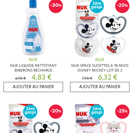
Zéro
-30
-20
%
%
gaspi
NUK
NUK
NUK LIQUIDE NETTOYANT
NUK SPACE SUCETTES 6-18 MOIS
BIBERONS RECHARGE
DISNEY MICKEY LOT DE 2
CONCENTREE 500ML
4,83 €
6,32 €
6,90 €
7,90 €
AJOUTER AU PANIER
AJOUTER AU PANIER
Zéro
Zéro
-20
-25
%
%
gaspi
gaspi