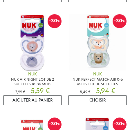
-30
-30
%
%
NUK
NUK
NUK AIR NIGHT LOT DE 2
NUK PERFECT MATCH AIR 0-6
SUCETTES 18-36 MOIS
MOIS LOT DE SUCETTES
5,59 €
5,94 €
7,99 €
8,49 €
AJOUTER AU PANIER
CHOISIR
-30
-30
%
%