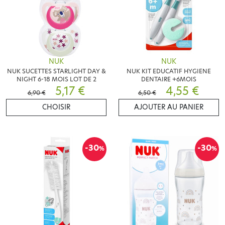
NUK
NUK
NUK SUCETTES STARLIGHT DAY &
NUK KIT EDUCATIF HYGIENE
NIGHT 6-18 MOIS LOT DE 2
DENTAIRE +6MOIS
5,17 €
4,55 €
6,90 €
6,50 €
CHOISIR
AJOUTER AU PANIER
-30
-30
%
%