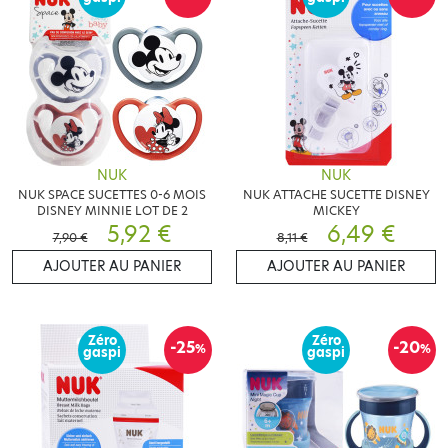
NUK
NUK
NUK SPACE SUCETTES 0-6 MOIS
NUK ATTACHE SUCETTE DISNEY
DISNEY MINNIE LOT DE 2
MICKEY
5,92 €
6,49 €
7,90 €
8,11 €
AJOUTER AU PANIER
AJOUTER AU PANIER
Zéro
Zéro
-25
-20
%
%
gaspi
gaspi