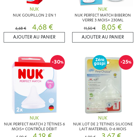
NUK
NUK
NUK GOUPILLON 2 EN 1
NUK PERFECT MATCH BIBERON
VERRE 3 MOIS+ 230ML
4,68 €
8,05 €
6,68 €
11,50 €
AJOUTER AU PANIER
AJOUTER AU PANIER
Zéro
-30
-25
%
%
gaspi
NUK
NUK
NUK PERFECT MATCH 2 TÉTINES 6
NUK LOT DE 2 TETINES SILICONE
MOIS+ CONTRÔLE DÉBIT
LAIT MATERNEL 0-6 MOIS
4,19 €
3,67 €