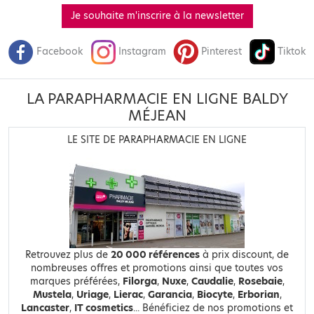
Je souhaite m'inscrire à la newsletter
Facebook
Instagram
Pinterest
Tiktok
LA PARAPHARMACIE EN LIGNE BALDY
MÉJEAN
LE SITE DE PARAPHARMACIE EN LIGNE
Retrouvez plus de
20 000 références
à prix discount, de
nombreuses offres et promotions ainsi que toutes vos
marques préférées,
Filorga
,
Nuxe
,
Caudalie
,
Rosebaie
,
Mustela
,
Uriage
,
Lierac
,
Garancia
,
Biocyte
,
Erborian
,
Lancaster
,
IT cosmetics
... Bénéficiez de nos promotions et