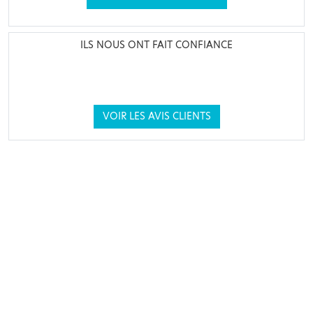
ILS NOUS ONT FAIT CONFIANCE
VOIR LES AVIS CLIENTS
MON COMPTE
AIDE &
SAV
CONSEILS
Notre équipe est
Ma messagerie
à votre écoute par
Suivre ma
Paiement
mail via votre
commande
sécurisé
compte client ou
Offre
Livraison &
par téléphone au
parrainage
retours
04 82 75 80 10
Points fidélité
Contact &
service client
Foire aux
questions