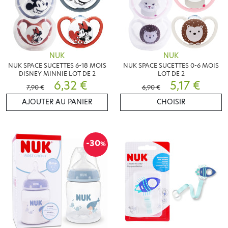
NUK
NUK
NUK SPACE SUCETTES 6-18 MOIS
NUK SPACE SUCETTES 0-6 MOIS
DISNEY MINNIE LOT DE 2
LOT DE 2
6,32 €
5,17 €
7,90 €
6,90 €
AJOUTER AU PANIER
CHOISIR
-30
%