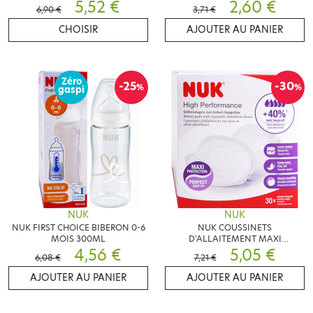
5,52 €
2,60 €
6,90 €
3,71 €
CHOISIR
AJOUTER AU PANIER
Zéro
-25
-30
%
%
gaspi
NUK
NUK
NUK FIRST CHOICE BIBERON 0-6
NUK COUSSINETS
MOIS 300ML
D'ALLAITEMENT MAXI
4,56 €
PROTECTION X30
5,05 €
6,08 €
7,21 €
AJOUTER AU PANIER
AJOUTER AU PANIER