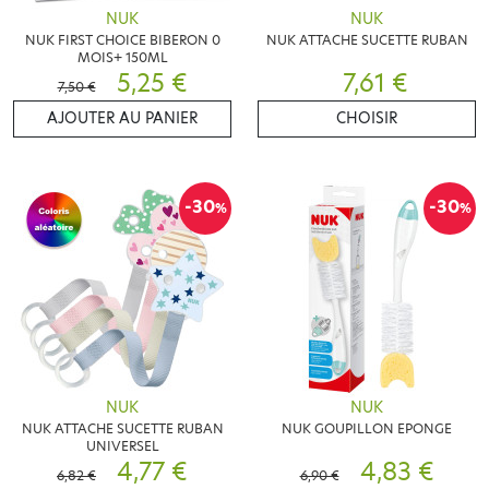
NUK
NUK
NUK FIRST CHOICE BIBERON 0
NUK ATTACHE SUCETTE RUBAN
MOIS+ 150ML
5,25 €
7,61 €
7,50 €
AJOUTER AU PANIER
CHOISIR
-30
-30
%
%
NUK
NUK
NUK ATTACHE SUCETTE RUBAN
NUK GOUPILLON EPONGE
UNIVERSEL
4,77 €
4,83 €
6,82 €
6,90 €